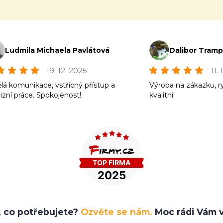
Ludmila Michaela Pavlátová
Dalibor Tram
19. 12. 2025
11.
lá komunikace, vstřícný přístup a
Výroba na zákazku, r
izní práce. Spokojenost!
kvalitní.
e, co potřebujete?
Ozvěte se nám.
Moc rádi Vám v