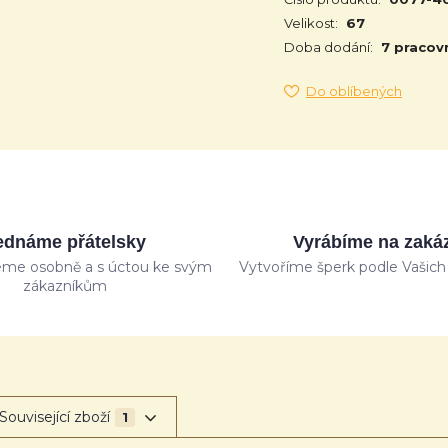
Velikost:
67
Doba dodání:
7 pracov
Do oblíbených
ednáme přátelsky
Vyrábíme na zaká
me osobně a s úctou ke svým
Vytvoříme šperk podle Vašich 
zákazníkům
Související zboží
1