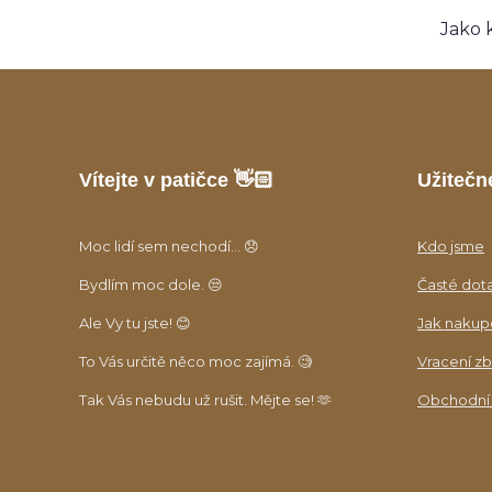
Jako 
Vítejte v patičce 👋🏻
Užitečn
Moc lidí sem nechodí... 😞
Kdo jsme
Bydlím moc dole. 😒
Časté dot
Ale Vy tu jste! 😊
Jak nakup
To Vás určitě něco moc zajímá. 🧐
Vracení zb
Tak Vás nebudu už rušit. Mějte se! 🫶
Obchodní