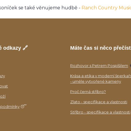
koníček se také věnujeme hudbě -
Ranch Country Musi
é odkazy 🔗
Máte čas si něco přečíst
Rozhovor s Petrem Pospíšilem

azy
Krása a etika v moderní šperkař
- uměle vytvořené kameny
ovat
Proč černá stříbro?
oží
Zlato - specifikace a vlastnosti
 podmínky
😴
Stříbro - specifikace a vlastnosti