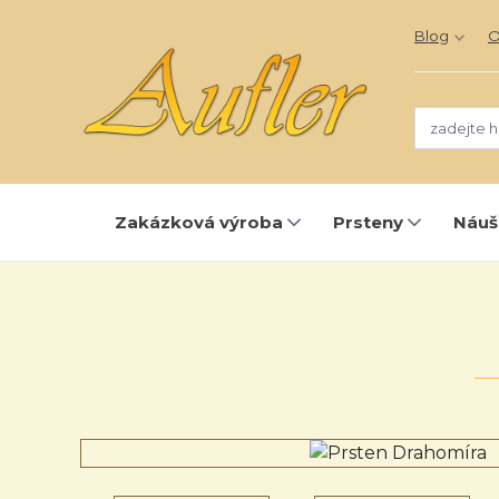
Blog
O
Zakázková výroba
Prsteny
Náuš