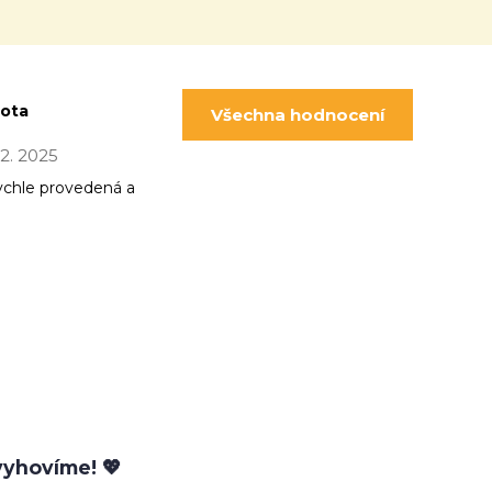
pota
Všechna hodnocení
 12. 2025
ychle provedená a
yhovíme! 💖