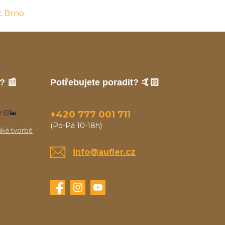
c Brno
? 📰
Potřebujete poradit? 🤙🏻
🏻‍🏭
+420 777 001 711
(Po-Pá 10-18h)
ské tvorbě
info@aufler.cz