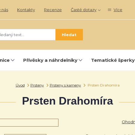
 nás
Kontakty
Recenze
Časté dotazy
Více
Hledat
nice
Přívěsky a náhrdelníky
Tematické šperky
Úvod
Prsteny
Prsteny s kameny
Prsten Drahomíra
Prsten Drahomíra
Ohodno