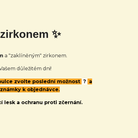
 zirkonem ✨
em
a "zaklíněným" zirkonem.
 Vašem důležitém dni!
abulce zvolte poslední možnost
?
a
oznámky k objednávce.
í lesk a ochranu proti zčernání.