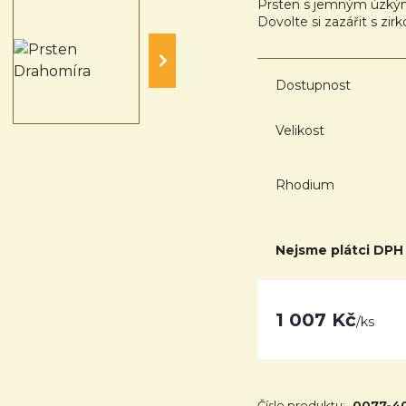
Prsten s jemným úzkým
Dovolte si zazářit s zi
Dostupnost
Velikost
Rhodium
Nejsme plátci DPH
1 007 Kč
/
ks
Číslo produktu:
0077-4