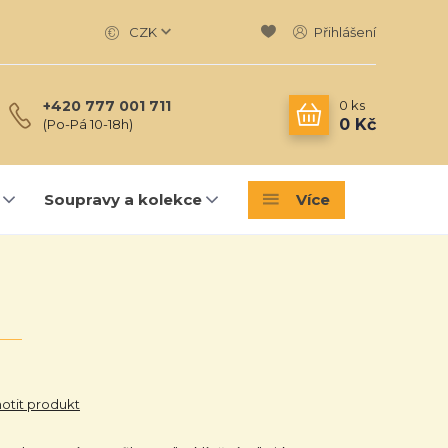
CZK
Přihlášení
0
ks
+420 777 001 711
0 Kč
(Po-Pá 10-18h)
Soupravy a kolekce
Více
tit produkt