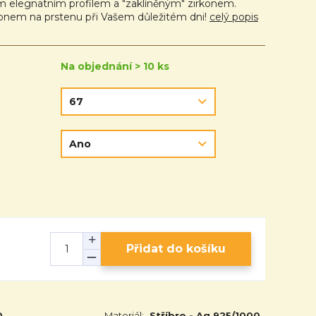
 elegnatním profilem a "zaklíněným" zirkonem.
rkonem na prstenu při Vašem důležitém dni!
celý popis
Na objednání > 10 ks
Přidat do košíku
0
Materiál:
Stříbro - Ag 925/1000