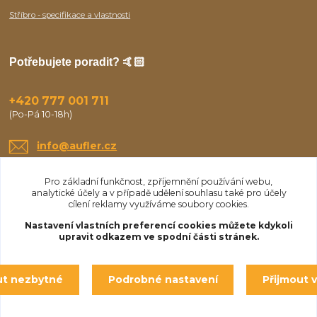
Stříbro - specifikace a vlastnosti
Potřebujete poradit? 🤙🏻
+420 777 001 711
(Po-Pá 10-18h)
info@aufler.cz
Pro základní funkčnost, zpříjemnění používání webu,
analytické účely a v případě udělení souhlasu také pro účely
cílení reklamy využíváme soubory cookies.
Nastavení vlastních preferencí cookies můžete kdykoli
upravit odkazem ve spodní části stránek.
Upravit sběr cookies.
ut nezbytné
Podrobné nastavení
Přijmout 
© Aufler 2025
Vytvořeno na
Eshop-rychle.cz