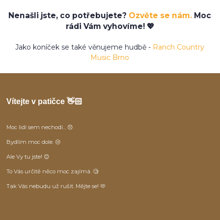
Nenašli jste, co potřebujete?
Ozvěte se nám.
Moc
rádi Vám vyhovíme! 💖
Jako koníček se také věnujeme hudbě -
Ranch Country
Music Brno
Vítejte v patičce 👋🏻
Moc lidí sem nechodí... 😞
Bydlím moc dole. 😒
Ale Vy tu jste! 😊
To Vás určitě něco moc zajímá. 🧐
Tak Vás nebudu už rušit. Mějte se! 🫶