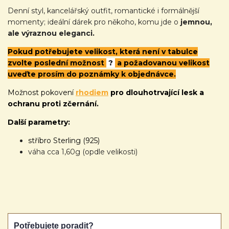
Denní styl, kancelářský outfit, romantické i formálnější
momenty; ideální dárek pro někoho, komu jde o
jemnou,
ale výraznou eleganci.
Pokud potřebujete velikost, která není v tabulce
zvolte poslední možnost
?
a požadovanou velikost
uveďte prosím do poznámky k objednávce.
Možnost pokovení
rhodiem
pro dlouhotrvající lesk a
ochranu proti zčernání.
Další parametry:
stříbro Sterling (925)
váha cca 1,60g (opdle velikosti)
Potřebujete poradit?