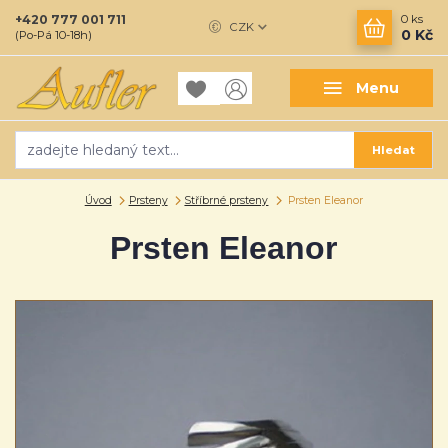
+420 777 001 711
0
ks
CZK
0 Kč
(Po-Pá 10-18h)
Menu
Hledat
Úvod
Prsteny
Stříbrné prsteny
Prsten Eleanor
Prsten Eleanor