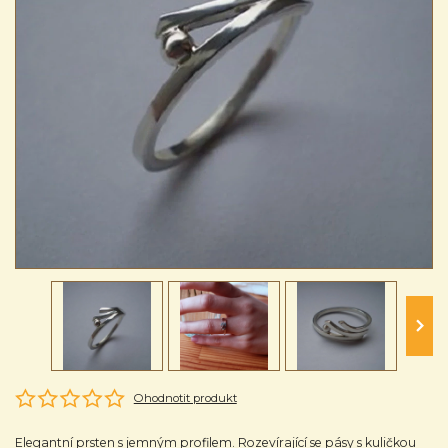
Ohodnotit produkt
Elegantní prsten s jemným profilem. Rozevírající se pásy s kuličkou