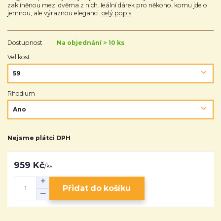
zaklíněnou mezi dvěma z nich. Ieální dárek pro někoho, komu jde o
jemnou, ale výraznou eleganci.
celý popis
Dostupnost
Na objednání > 10 ks
Velikost
Rhodium
Nejsme plátci DPH
959 Kč
/
ks
Přidat do košíku