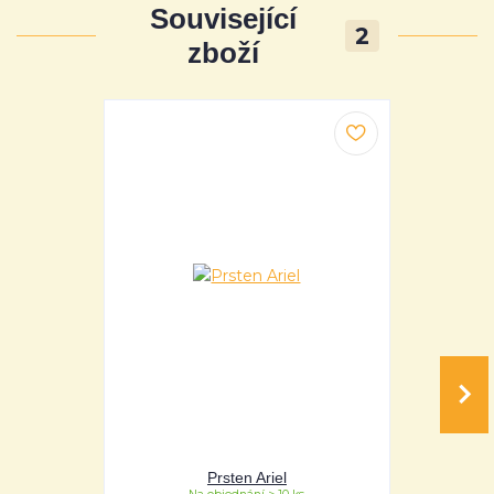
Související
2
zboží
Prsten Ariel
Pr