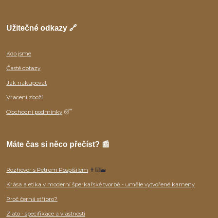
Užitečné odkazy 🔗
Kdo jsme
Časté dotazy
Jak nakupovat
Vracení zboží
Obchodní podmínky
😴
Máte čas si něco přečíst? 📰
Rozhovor s Petrem Pospíšilem
👨🏻‍🏭
Krása a etika v moderní šperkařské tvorbě - uměle vytvořené kameny
Proč černá stříbro?
Zlato - specifikace a vlastnosti