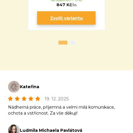
Na objednání > 10 ks
Na 
847 Kč
/
ks
Zvolit variantu
Zv
Kateřina
19. 12. 2025
Nádherná práce, příjemná a velmi milá komunikace,
ochota a vstřícnost. Za vše děkuji!
Ludmila Michaela Pavlátová