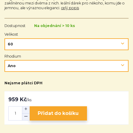
zaklíněnou mezi dvěma z nich. Ieální dárek pro někoho, komu jde o
jemnou, ale výraznou eleganci.
celý popis
Dostupnost
Na objednání > 10 ks
Velikost
Rhodium
Nejsme plátci DPH
959 Kč
/
ks
Přidat do košíku