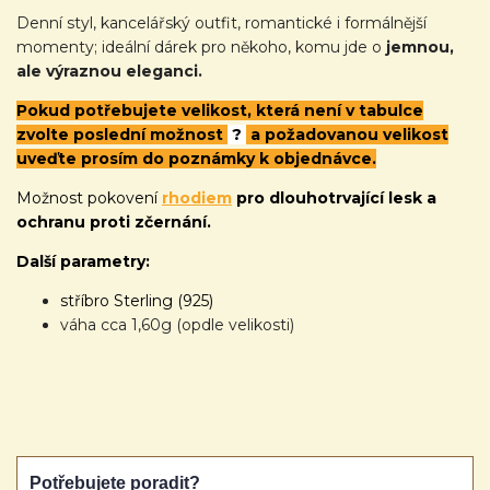
Denní styl, kancelářský outfit, romantické i formálnější
momenty; ideální dárek pro někoho, komu jde o
jemnou,
ale výraznou eleganci.
Pokud potřebujete velikost, která není v tabulce
zvolte poslední možnost
?
a požadovanou velikost
uveďte prosím do poznámky k objednávce.
Možnost pokovení
rhodiem
pro dlouhotrvající lesk a
ochranu proti zčernání.
Další parametry:
stříbro Sterling (925)
váha cca 1,60g (opdle velikosti)
Potřebujete poradit?