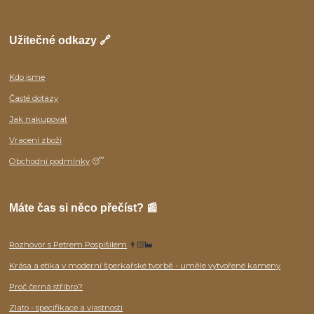
Užitečné odkazy 🔗
Kdo jsme
Časté dotazy
Jak nakupovat
Vracení zboží
Obchodní podmínky
😴
Máte čas si něco přečíst? 📰
Rozhovor s Petrem Pospíšilem
👨🏻‍🏭
Krása a etika v moderní šperkařské tvorbě - uměle vytvořené kameny
Proč černá stříbro?
Zlato - specifikace a vlastnosti