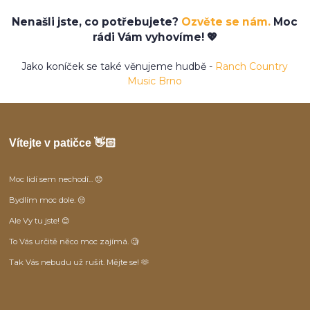
Nenašli jste, co potřebujete?
Ozvěte se nám.
Moc
rádi Vám vyhovíme! 💖
Jako koníček se také věnujeme hudbě -
Ranch Country
Music Brno
Vítejte v patičce 👋🏻
Moc lidí sem nechodí... 😞
Bydlím moc dole. 😒
Ale Vy tu jste! 😊
To Vás určitě něco moc zajímá. 🧐
Tak Vás nebudu už rušit. Mějte se! 🫶