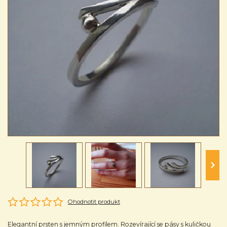
Ohodnotit produkt
Elegantní prsten s jemným profilem. Rozevírající se pásy s kuličkou