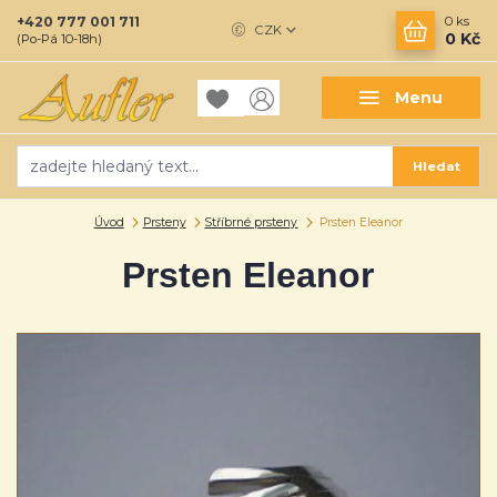
+420 777 001 711
0
ks
CZK
0 Kč
(Po-Pá 10-18h)
Menu
Hledat
Úvod
Prsteny
Stříbrné prsteny
Prsten Eleanor
Prsten Eleanor