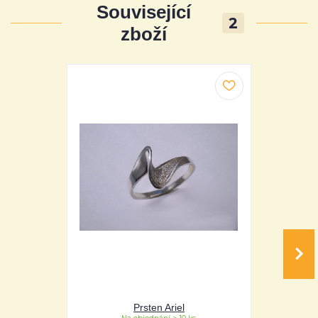
Související
2
zboží
Prsten Ariel
Pr