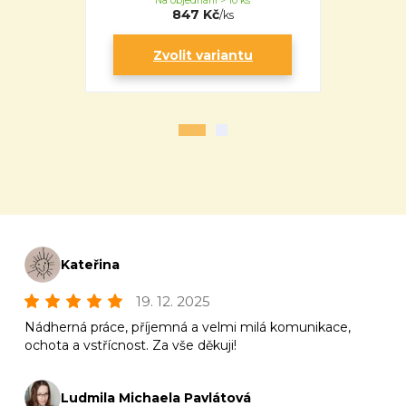
Na objednání > 10 ks
Na 
847 Kč
/
ks
Zvolit variantu
Zv
Kateřina
19. 12. 2025
Nádherná práce, příjemná a velmi milá komunikace,
ochota a vstřícnost. Za vše děkuji!
Ludmila Michaela Pavlátová