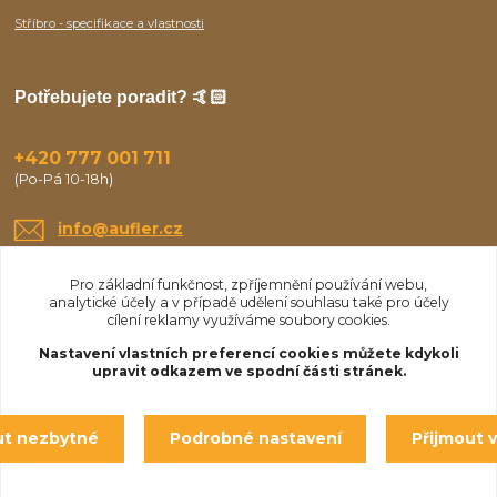
Stříbro - specifikace a vlastnosti
Potřebujete poradit? 🤙🏻
+420 777 001 711
(Po-Pá 10-18h)
info@aufler.cz
Pro základní funkčnost, zpříjemnění používání webu,
analytické účely a v případě udělení souhlasu také pro účely
cílení reklamy využíváme soubory cookies.
Nastavení vlastních preferencí cookies můžete kdykoli
upravit odkazem ve spodní části stránek.
Upravit sběr cookies.
ut nezbytné
Podrobné nastavení
Přijmout 
© Aufler 2025
Vytvořeno na
Eshop-rychle.cz