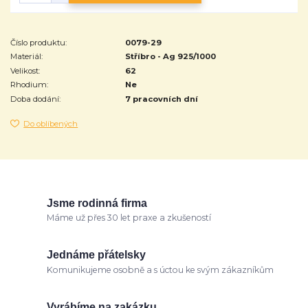
Číslo produktu:
0079-29
Materiál:
Stříbro - Ag 925/1000
Velikost:
62
Rhodium:
Ne
Doba dodání:
7 pracovních dní
Do oblíbených
Jsme rodinná firma
Máme už přes 30 let praxe a zkušeností
Jednáme přátelsky
Komunikujeme osobně a s úctou ke svým zákazníkům
Vyrábíme na zakázku