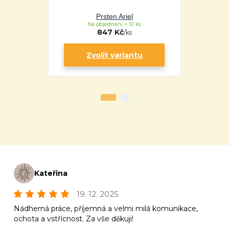
Prsten Ariel
Pr
Na objednání > 10 ks
Na 
847 Kč
/
ks
Zvolit variantu
Zv
Kateřina
19. 12. 2025
Nádherná práce, příjemná a velmi milá komunikace,
ochota a vstřícnost. Za vše děkuji!