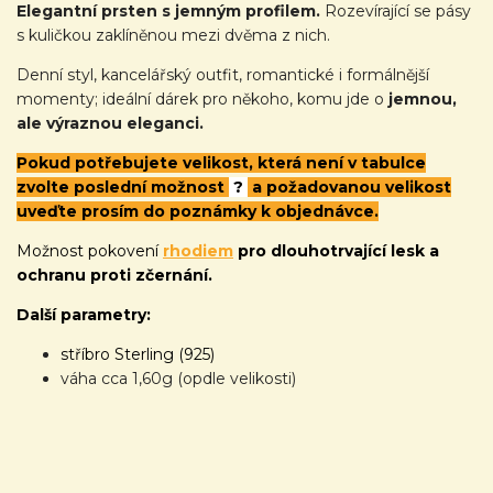
Elegantní prsten s jemným profilem.
Rozevírající se pásy
s kuličkou zaklíněnou mezi dvěma z nich.
Denní styl, kancelářský outfit, romantické i formálnější
momenty; ideální dárek pro někoho, komu jde o
jemnou,
ale výraznou eleganci.
Pokud potřebujete velikost, která není v tabulce
zvolte poslední možnost
?
a požadovanou velikost
uveďte prosím do poznámky k objednávce.
Možnost pokovení
rhodiem
pro dlouhotrvající lesk a
ochranu proti zčernání.
Další parametry:
stříbro Sterling (925)
váha cca 1,60g (opdle velikosti)