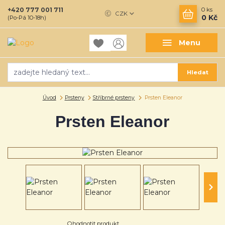
+420 777 001 711
0
ks
CZK
0 Kč
(Po-Pá 10-18h)
Menu
Hledat
Úvod
Prsteny
Stříbrné prsteny
Prsten Eleanor
Prsten Eleanor
Ohodnotit produkt