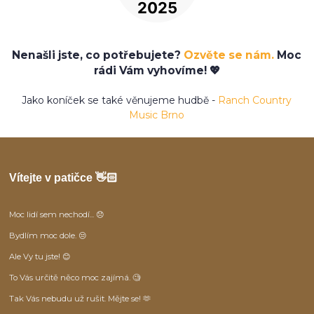
Nenašli jste, co potřebujete?
Ozvěte se nám.
Moc
rádi Vám vyhovíme! 💖
Jako koníček se také věnujeme hudbě -
Ranch Country
Music Brno
Vítejte v patičce 👋🏻
Moc lidí sem nechodí... 😞
Bydlím moc dole. 😒
Ale Vy tu jste! 😊
To Vás určitě něco moc zajímá. 🧐
Tak Vás nebudu už rušit. Mějte se! 🫶