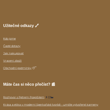
Užitečné odkazy 🔗
Kdo jsme
Časté dotazy
Jak nakupovat
Vracení zboží
Obchodní podmínky
😴
Máte čas si něco přečíst? 📰
Rozhovor s Petrem Pospíšilem
👨🏻‍🏭
Krása a etika v moderní šperkařské tvorbě - uměle vytvořené kameny