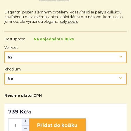
Elegantní prsten s jemným profilem. Rozevírající se pásy s kuličkou
zaklíněnou mezi dvěma z nich. Ieální dárek pro někoho, komu jde o
jemnou, ale výraznou eleganci.
celý popis
Dostupnost
Na objednání > 10 ks
Velikost
Rhodium
Nejsme plátci DPH
739 Kč
/
ks
Přidat do košíku