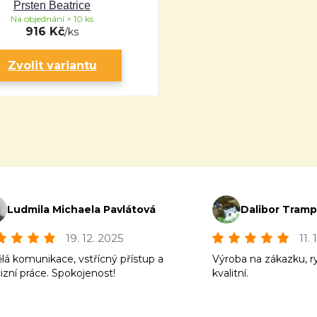
Prsten Beatrice
Na objednání > 10 ks
916 Kč
/
ks
Zvolit variantu
Ludmila Michaela Pavlátová
Dalibor Tram
19. 12. 2025
11.
lá komunikace, vstřícný přístup a
Výroba na zákazku, r
izní práce. Spokojenost!
kvalitní.