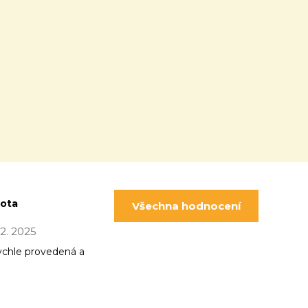
pota
Všechna hodnocení
 12. 2025
ychle provedená a