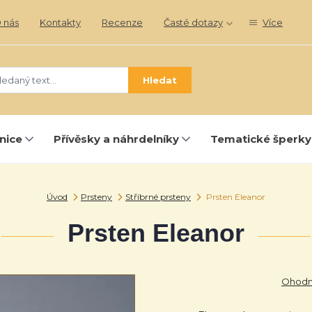
 nás
Kontakty
Recenze
Časté dotazy
Více
Hledat
nice
Přívěsky a náhrdelníky
Tematické šperky
Úvod
Prsteny
Stříbrné prsteny
Prsten Eleanor
Prsten Eleanor
Ohodno