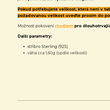
Pokud potřebujete velikost, která není v t
požadovanou velikost uveďte prosím do p
Možnost pokovení
rhodiem
pro dlouhotrvajíc
Další parametry:
stříbro Sterling (925)
váha cca 1,60g (opdle velikosti)