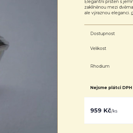
Elegantní prsten s jemn
zaklíněnou mezi dvěma 
ale výraznou eleganci.
c
Dostupnost
Velikost
Rhodium
Nejsme plátci DPH
959 Kč
/
ks