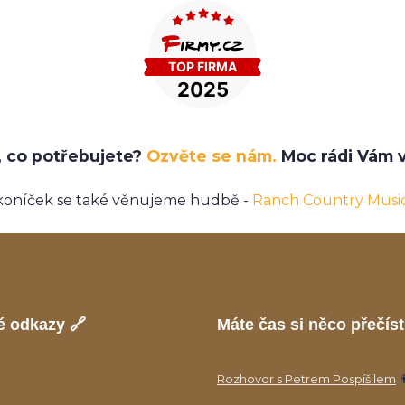
e, co potřebujete?
Ozvěte se nám.
Moc rádi Vám v
koníček se také věnujeme hudbě -
Ranch Country Musi
é odkazy 🔗
Máte čas si něco přečíst
Rozhovor s Petrem Pospíšilem
