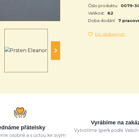
Číslo produktu:
0079-3
Velikost:
62
Doba dodání:
7 pracov
Do oblíbených
Vyrábíme na zaká
ednáme přátelsky
Vytvoříme šperk podle Vašich 
me osobně a s úctou ke svým