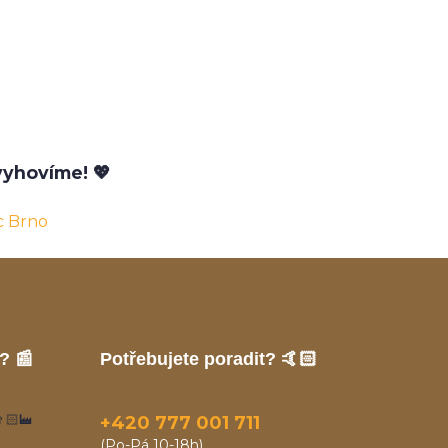
yhovíme! 💖
c Brno
? 📰
Potřebujete poradit? 🤙🏻
🏻‍🏭
+420 777 001 711
(Po-Pá 10-18h)