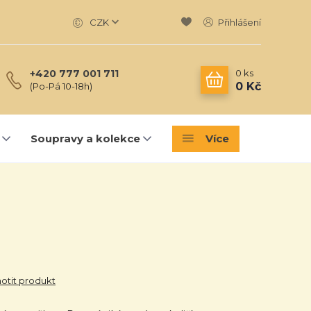
CZK
Přihlášení
0
ks
+420 777 001 711
0 Kč
(Po-Pá 10-18h)
Soupravy a kolekce
Více
tit produkt