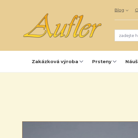
Blog
O
Zakázková výroba
Prsteny
Náuš