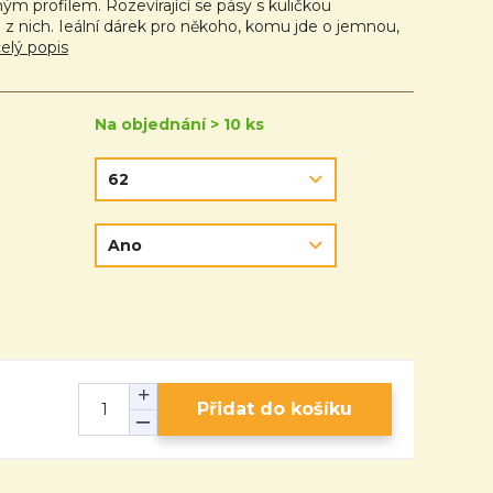
ým profilem. Rozevírající se pásy s kuličkou
z nich. Ieální dárek pro někoho, komu jde o jemnou,
elý popis
Na objednání > 10 ks
Přidat do košíku