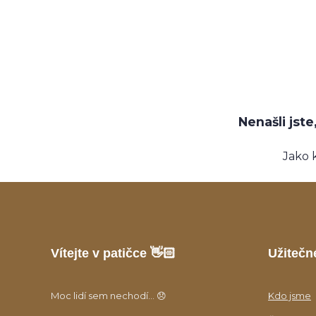
Nenašli jst
Jako 
Vítejte v patičce 👋🏻
Užitečn
Moc lidí sem nechodí... 😞
Kdo jsme