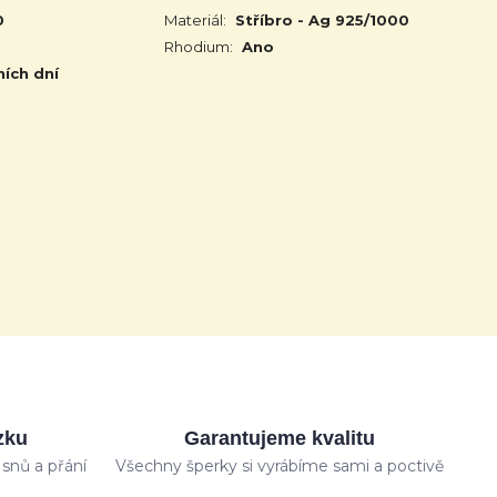
0
Materiál:
Stříbro - Ag 925/1000
Rhodium:
Ano
ních dní
zku
Garantujeme kvalitu
snů a přání
Všechny šperky si vyrábíme sami a poctivě