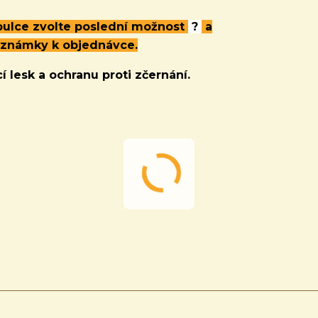
abulce zvolte poslední možnost
?
a
oznámky k objednávce.
í lesk a ochranu proti zčernání.