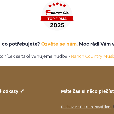
e, co potřebujete?
Ozvěte se nám.
Moc rádi Vám v
koníček se také věnujeme hudbě -
Ranch Country Musi
é odkazy 🔗
Máte čas si něco přečíst
Rozhovor s Petrem Pospíšilem
