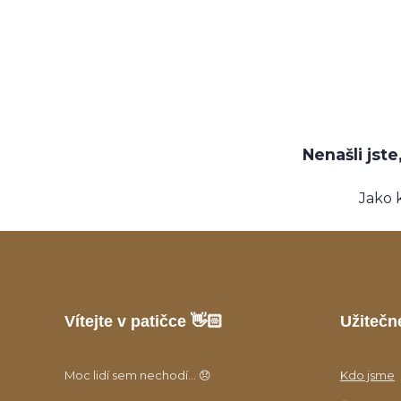
Nenašli jst
Jako 
Vítejte v patičce 👋🏻
Užitečn
Moc lidí sem nechodí... 😞
Kdo jsme