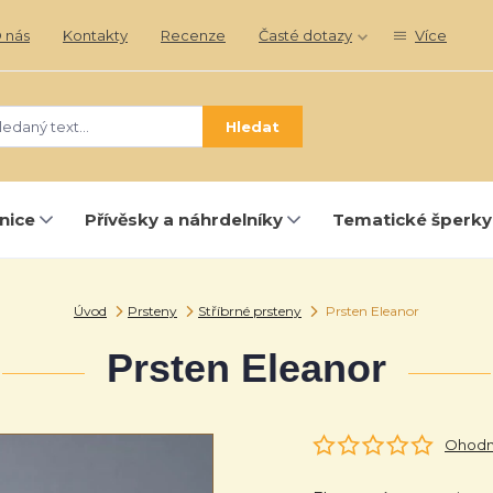
 nás
Kontakty
Recenze
Časté dotazy
Více
Hledat
nice
Přívěsky a náhrdelníky
Tematické šperky
Úvod
Prsteny
Stříbrné prsteny
Prsten Eleanor
Prsten Eleanor
Ohodno