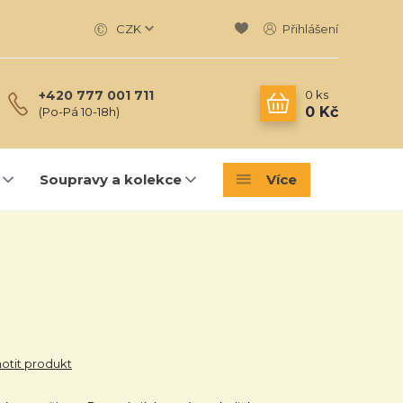
CZK
Přihlášení
0
ks
+420 777 001 711
0 Kč
(Po-Pá 10-18h)
Soupravy a kolekce
Více
tit produkt