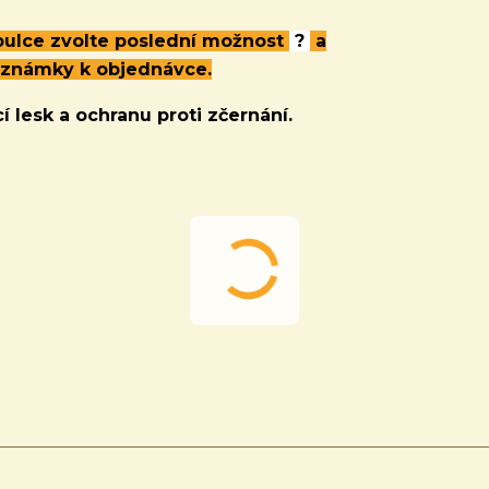
abulce zvolte poslední možnost
?
a
oznámky k objednávce.
í lesk a ochranu proti zčernání.