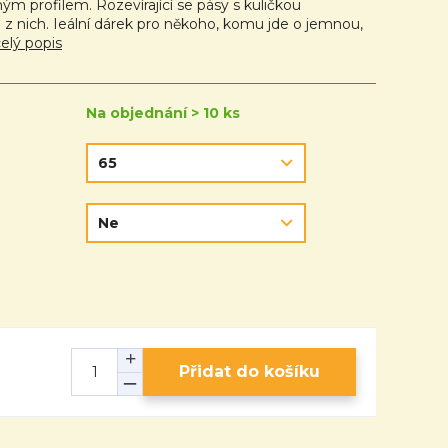
ým profilem. Rozevírající se pásy s kuličkou
z nich. Ieální dárek pro někoho, komu jde o jemnou,
elý popis
Na objednání > 10 ks
Přidat do košíku