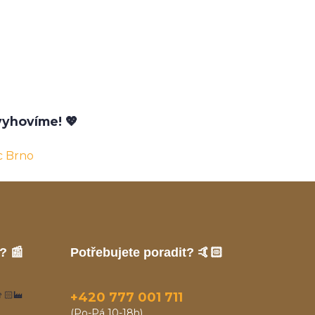
yhovíme! 💖
c Brno
? 📰
Potřebujete poradit? 🤙🏻
🏻‍🏭
+420 777 001 711
(Po-Pá 10-18h)