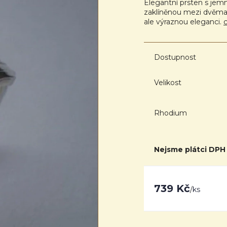
Elegantní prsten s jemn
zaklíněnou mezi dvěma 
ale výraznou eleganci.
c
Dostupnost
Velikost
Rhodium
Nejsme plátci DPH
739 Kč
/
ks