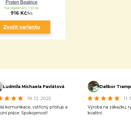
Prsten Beatrice
Na objednání > 10 ks
916 Kč
/
ks
Zvolit variantu
Ludmila Michaela Pavlátová
Dalibor Tram
19. 12. 2025
11.
lá komunikace, vstřícný přístup a
Výroba na zákazku, r
izní práce. Spokojenost!
kvalitní.