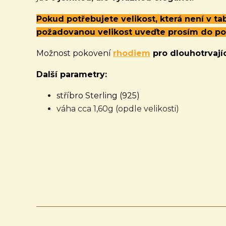
Pokud potřebujete velikost, která není v t
požadovanou velikost uveďte prosím do p
Možnost pokovení
rhodiem
pro dlouhotrvajíc
Další parametry:
stříbro Sterling (925)
váha cca 1,60g (opdle velikosti)