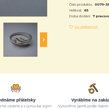
Číslo produktu:
0079-3
Velikost:
65
Doba dodání:
7 pracov
Do oblíbených
ednáme přátelsky
Vyrábíme na zaká
me osobně a s úctou ke svým
Vytvoříme šperk podle Vašich 