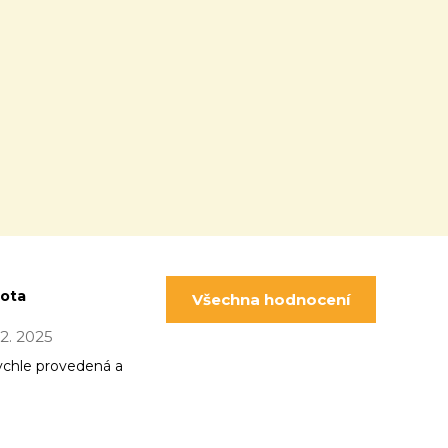
pota
Všechna hodnocení
 12. 2025
ychle provedená a