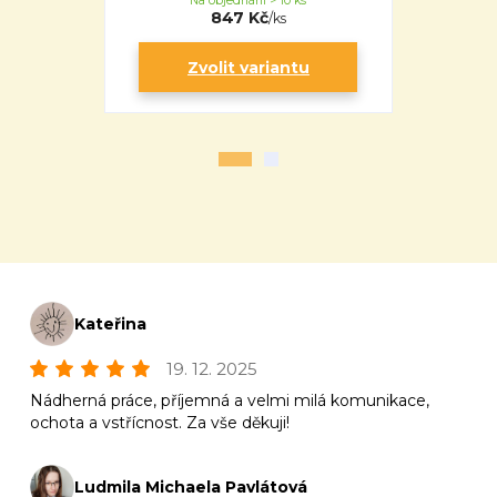
Na objednání > 10 ks
Na 
847 Kč
/
ks
Zvolit variantu
Zv
Kateřina
19. 12. 2025
Nádherná práce, příjemná a velmi milá komunikace,
ochota a vstřícnost. Za vše děkuji!
Ludmila Michaela Pavlátová