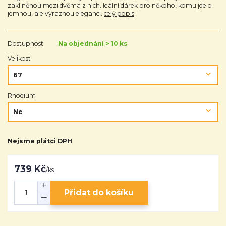
zaklíněnou mezi dvěma z nich. Ieální dárek pro někoho, komu jde o
jemnou, ale výraznou eleganci.
celý popis
Dostupnost
Na objednání > 10 ks
Velikost
Rhodium
Nejsme plátci DPH
739 Kč
/
ks
Přidat do košíku