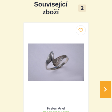
Související
2
zboží
Prsten Ariel
Pr