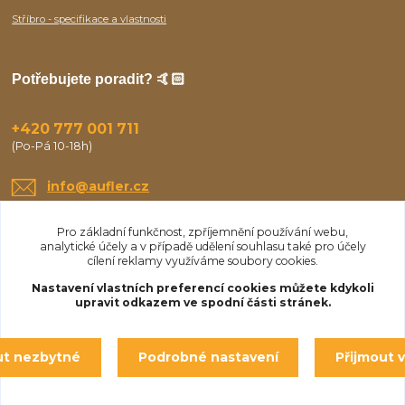
Stříbro - specifikace a vlastnosti
Potřebujete poradit? 🤙🏻
+420 777 001 711
(Po-Pá 10-18h)
info@aufler.cz
Pro základní funkčnost, zpříjemnění používání webu,
analytické účely a v případě udělení souhlasu také pro účely
cílení reklamy využíváme soubory cookies.
Nastavení vlastních preferencí cookies můžete kdykoli
upravit odkazem ve spodní části stránek.
Upravit sběr cookies.
ut nezbytné
Podrobné nastavení
Přijmout 
© Aufler 2025
Vytvořeno na
Eshop-rychle.cz