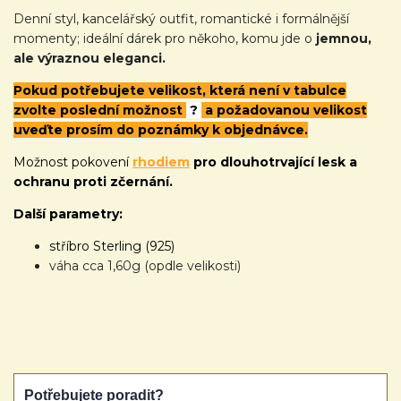
Denní styl, kancelářský outfit, romantické i formálnější
momenty; ideální dárek pro někoho, komu jde o
jemnou,
ale výraznou eleganci.
Pokud potřebujete velikost, která není v tabulce
zvolte poslední možnost
?
a požadovanou velikost
uveďte prosím do poznámky k objednávce.
Možnost pokovení
rhodiem
pro dlouhotrvající lesk a
ochranu proti zčernání.
Další parametry:
stříbro Sterling (925)
váha cca 1,60g (opdle velikosti)
Potřebujete poradit?