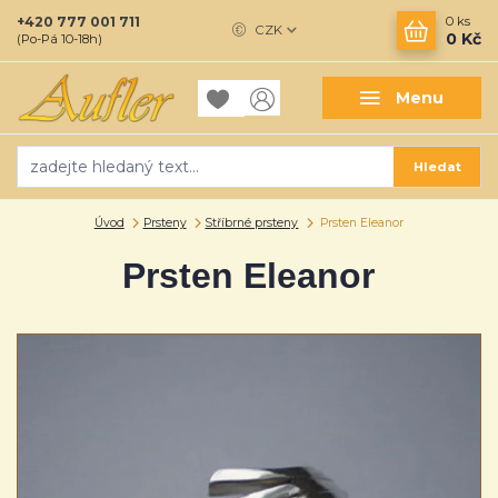
+420 777 001 711
0
ks
CZK
0 Kč
(Po-Pá 10-18h)
Menu
Hledat
Úvod
Prsteny
Stříbrné prsteny
Prsten Eleanor
Prsten Eleanor