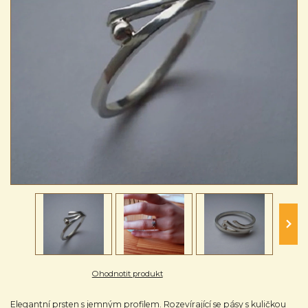
Ohodnotit produkt
Elegantní prsten s jemným profilem. Rozevírající se pásy s kuličkou