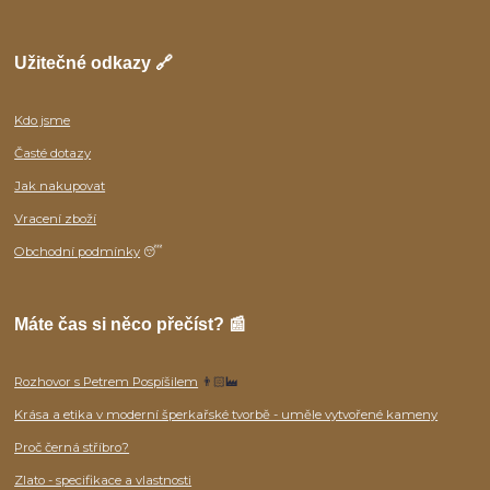
Užitečné odkazy 🔗
Kdo jsme
Časté dotazy
Jak nakupovat
Vracení zboží
Obchodní podmínky
😴
Máte čas si něco přečíst? 📰
Rozhovor s Petrem Pospíšilem
👨🏻‍🏭
Krása a etika v moderní šperkařské tvorbě - uměle vytvořené kameny
Proč černá stříbro?
Zlato - specifikace a vlastnosti