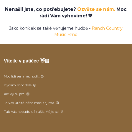
Nenašli jste, co potřebujete?
Ozvěte se nám.
Moc
rádi Vám vyhovíme! 💖
Jako koníček se také věnujeme hudbě -
Ranch Country
Music Brno
Vítejte v patičce 👋🏻
Moc lidí sem nechodí... 😞
Bydlím moc dole. 😒
Ale Vy tu jste! 😊
To Vás určitě něco moc zajímá. 🧐
Tak Vás nebudu už rušit. Mějte se! 🫶