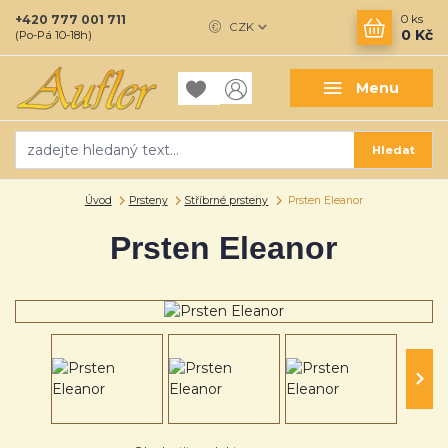
+420 777 001 711
0
ks
CZK
0 Kč
(Po-Pá 10-18h)
Menu
Hledat
Úvod
Prsteny
Stříbrné prsteny
Prsten Eleanor
Prsten Eleanor