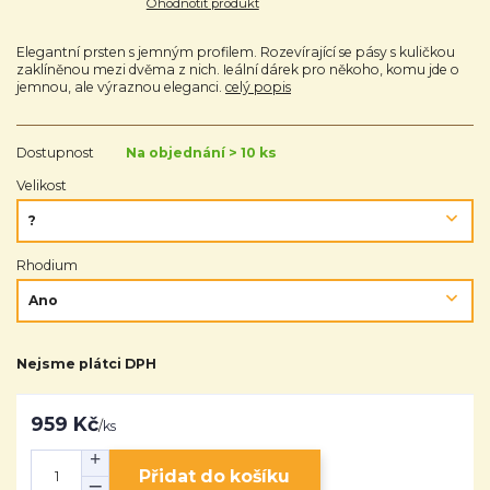
Ohodnotit produkt
Elegantní prsten s jemným profilem. Rozevírající se pásy s kuličkou
zaklíněnou mezi dvěma z nich. Ieální dárek pro někoho, komu jde o
jemnou, ale výraznou eleganci.
celý popis
Dostupnost
Na objednání > 10 ks
Velikost
Rhodium
Nejsme plátci DPH
959 Kč
/
ks
Přidat do košíku