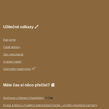
Užitečné odkazy 🔗
Kdo jsme
Časté dotazy
Jak nakupovat
Vracení zboží
Obchodní podmínky
😴
Máte čas si něco přečíst? 📰
Rozhovor s Petrem Pospíšilem
👨🏻‍🏭
Krása a etika v moderní šperkařské tvorbě - uměle vytvořené kameny