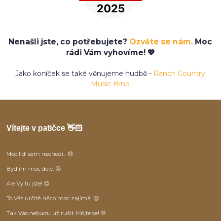
Nenašli jste, co potřebujete?
Ozvěte se nám.
Moc
rádi Vám vyhovíme! 💖
Jako koníček se také věnujeme hudbě -
Ranch Country
Music Brno
Vítejte v patičce 👋🏻
Moc lidí sem nechodí... 😞
Bydlím moc dole. 😒
Ale Vy tu jste! 😊
To Vás určitě něco moc zajímá. 🧐
Tak Vás nebudu už rušit. Mějte se! 🫶