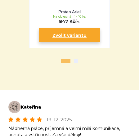
Prsten Ariel
Pr
Na objednání > 10 ks
Na 
847 Kč
/
ks
Zvolit variantu
Zv
Kateřina
19. 12. 2025
Nádherná práce, příjemná a velmi milá komunikace,
ochota a vstřícnost. Za vše děkuji!