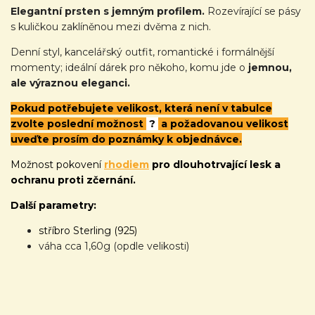
Elegantní prsten s jemným profilem.
Rozevírající se pásy
s kuličkou zaklíněnou mezi dvěma z nich.
Denní styl, kancelářský outfit, romantické i formálnější
momenty; ideální dárek pro někoho, komu jde o
jemnou,
ale výraznou eleganci.
Pokud potřebujete velikost, která není v tabulce
zvolte poslední možnost
?
a požadovanou velikost
uveďte prosím do poznámky k objednávce.
Možnost pokovení
rhodiem
pro dlouhotrvající lesk a
ochranu proti zčernání.
Další parametry:
stříbro Sterling (925)
váha cca 1,60g (opdle velikosti)