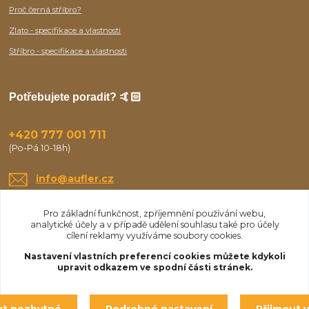
Proč černá stříbro?
Zlato - specifikace a vlastnosti
Stříbro - specifikace a vlastnosti
Potřebujete poradit? 🤙🏻
+420 777 001 711
(Po-Pá 10-18h)
info@aufler.cz
Pro základní funkčnost, zpříjemnění používání webu,
analytické účely a v případě udělení souhlasu také pro účely
cílení reklamy využíváme soubory cookies.
Nastavení vlastních preferencí cookies můžete kdykoli
upravit odkazem ve spodní části stránek.
Upravit sběr cookies.