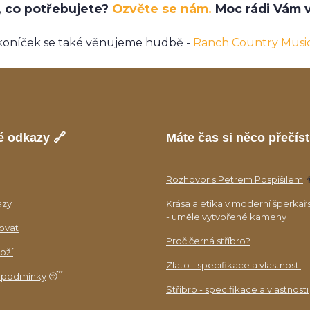
e, co potřebujete?
Ozvěte se nám.
Moc rádi Vám v
koníček se také věnujeme hudbě -
Ranch Country Musi
é odkazy 🔗
Máte čas si něco přečíst
Rozhovor s Petrem Pospíšilem

azy
Krása a etika v moderní šperkař
- uměle vytvořené kameny
ovat
Proč černá stříbro?
oží
Zlato - specifikace a vlastnosti
 podmínky
😴
Stříbro - specifikace a vlastnosti