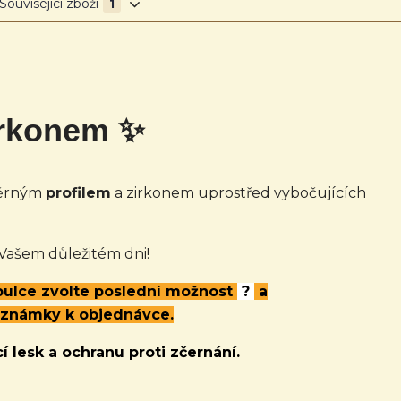
Související zboží
1
irkonem ✨
měrným
profilem
a zirkonem uprostřed vybočujících
 Vašem důležitém dni!
abulce zvolte poslední možnost
?
a
oznámky k objednávce.
í lesk a ochranu proti zčernání.