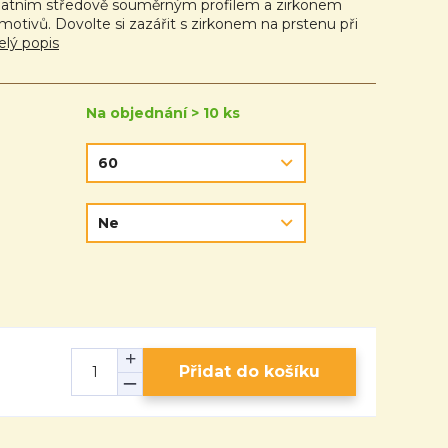
atním středově souměrným profilem a zirkonem
motivů. Dovolte si zazářit s zirkonem na prstenu při
elý popis
Na objednání > 10 ks
Přidat do košíku