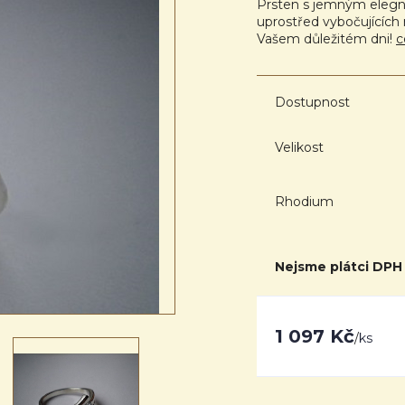
Prsten s jemným elegn
uprostřed vybočujících 
Vašem důležitém dni!
c
Dostupnost
Velikost
Rhodium
Nejsme plátci DPH
1 097 Kč
/
ks