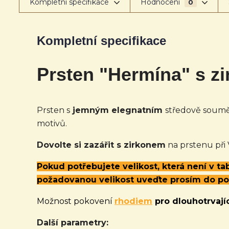
Kompletní specifikace
Hodnocení
0
Kompletní specifikace
Prsten "Hermína" s z
Prsten s
jemným elegnatním
středově sou
motivů.
Dovolte si zazářit s zirkonem
na prstenu při
Pokud potřebujete velikost, která není v t
požadovanou velikost uveďte prosím do p
Možnost pokovení
rhodiem
pro dlouhotrvajíc
Další parametry: