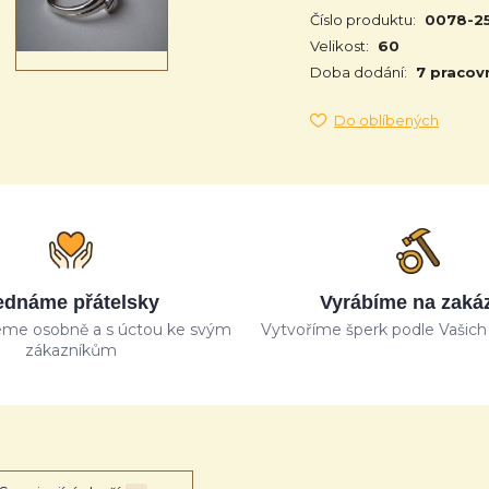
Číslo produktu:
0078-2
Velikost:
60
Doba dodání:
7 pracov
Do oblíbených
ednáme přátelsky
Vyrábíme na zaká
me osobně a s úctou ke svým
Vytvoříme šperk podle Vašich 
zákazníkům