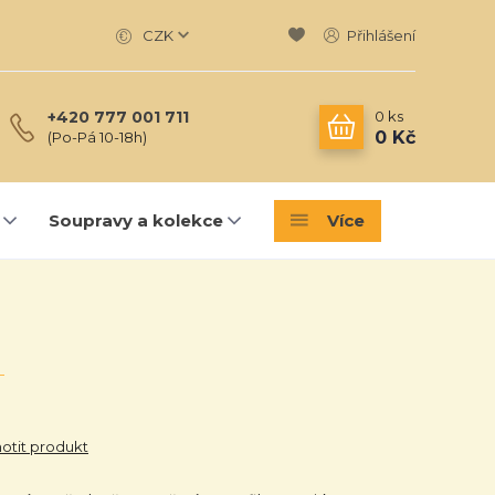
CZK
Přihlášení
0
ks
+420 777 001 711
0 Kč
(Po-Pá 10-18h)
Soupravy a kolekce
Více
tit produkt