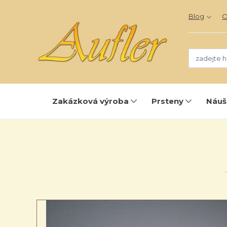
Blog
O
Zakázková výroba
Prsteny
Náuš