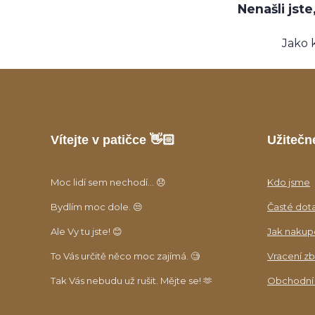
Nenašli jst
Jako 
Vítejte v patičce 👋🏻
Užitečn
Moc lidí sem nechodí... 😞
Kdo jsme
Bydlím moc dole. 😒
Časté dot
Ale Vy tu jste! 😊
Jak nakup
To Vás určitě něco moc zajímá. 🧐
Vracení zb
Tak Vás nebudu už rušit. Mějte se! 🫶
Obchodní