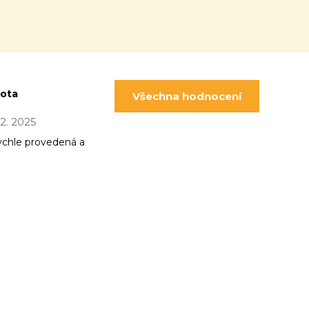
pota
Všechna hodnocení
 12. 2025
ychle provedená a