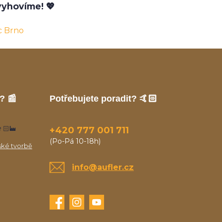
yhovíme! 💖
c Brno
? 📰
Potřebujete poradit? 🤙🏻
🏻‍🏭
+420 777 001 711
(Po-Pá 10-18h)
ské tvorbě
info@aufler.cz