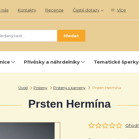
 nás
Kontakty
Recenze
Časté dotazy
Více
Hledat
nice
Přívěsky a náhrdelníky
Tematické šperky
Úvod
Prsteny
Prsteny s kameny
Prsten Hermína
Prsten Hermína
Ohodno