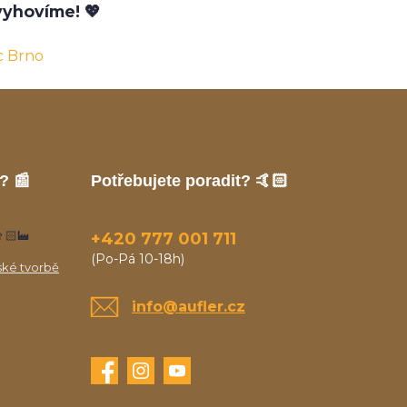
yhovíme! 💖
c Brno
? 📰
Potřebujete poradit? 🤙🏻
🏻‍🏭
+420 777 001 711
(Po-Pá 10-18h)
ské tvorbě
info@aufler.cz