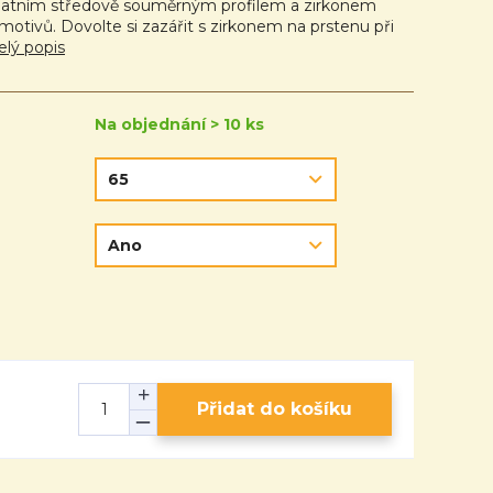
atním středově souměrným profilem a zirkonem
motivů. Dovolte si zazářit s zirkonem na prstenu při
elý popis
Na objednání > 10 ks
Přidat do košíku