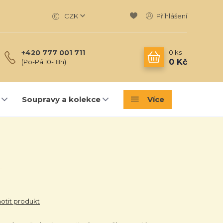
CZK
Přihlášení
0
ks
+420 777 001 711
0 Kč
(Po-Pá 10-18h)
Soupravy a kolekce
Více
tit produkt