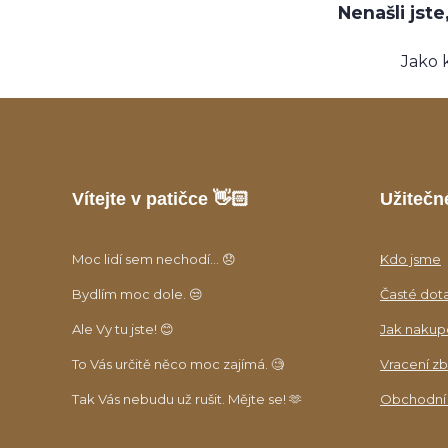
Nenašli jst
Jako 
Vítejte v patičce 👋🏻
Užitečn
Moc lidí sem nechodí... 😞
Kdo jsme
Bydlím moc dole. 😒
Časté dot
Ale Vy tu jste! 😊
Jak nakup
To Vás určitě něco moc zajímá. 🧐
Vracení zb
Tak Vás nebudu už rušit. Mějte se! 🫶
Obchodní