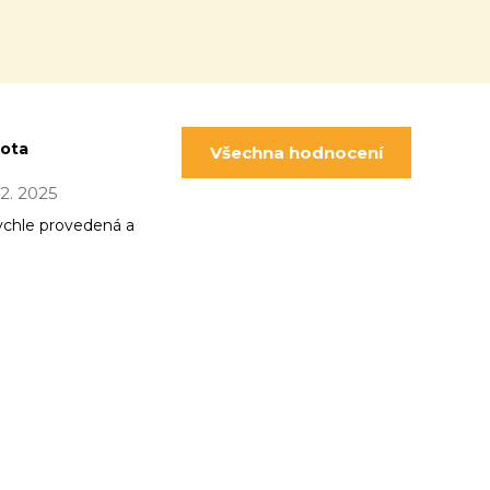
pota
Všechna hodnocení
 12. 2025
ychle provedená a