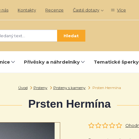
 nás
Kontakty
Recenze
Časté dotazy
Více
Hledat
nice
Přívěsky a náhrdelníky
Tematické šperky
Úvod
Prsteny
Prsteny s kameny
Prsten Hermína
Prsten Hermína
Ohodno