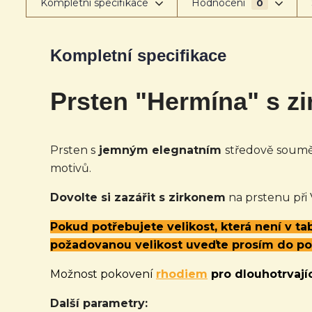
Kompletní specifikace
Hodnocení
0
Kompletní specifikace
Prsten "Hermína" s z
Prsten s
jemným elegnatním
středově sou
motivů.
Dovolte si zazářit s zirkonem
na prstenu při
Pokud potřebujete velikost, která není v t
požadovanou velikost uveďte prosím do p
Možnost pokovení
rhodiem
pro dlouhotrvajíc
Další parametry: