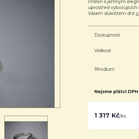
Prsten s jemným elegn
uprostřed vybočujících 
Vašem důležitém dni!
c
Dostupnost
Velikost
Rhodium
Nejsme plátci DPH
1 317 Kč
/
ks