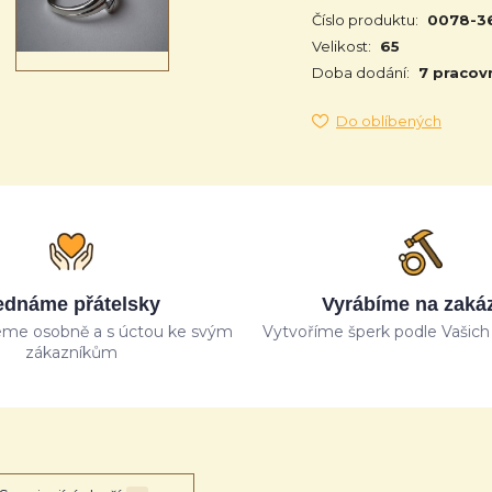
Číslo produktu:
0078-3
Velikost:
65
Doba dodání:
7 pracov
Do oblíbených
ednáme přátelsky
Vyrábíme na zaká
me osobně a s úctou ke svým
Vytvoříme šperk podle Vašich 
zákazníkům