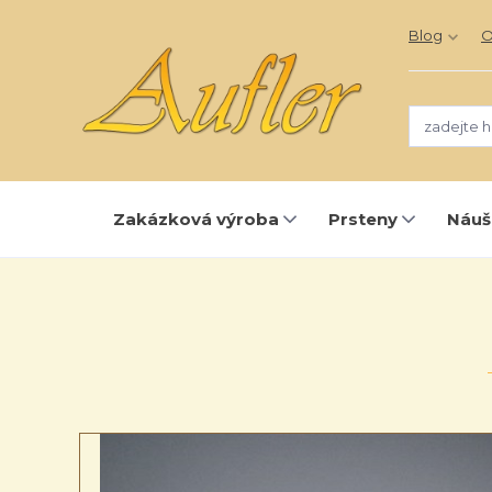
Blog
O
Zakázková výroba
Prsteny
Náuš