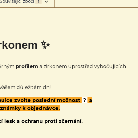
Související zboží
1
irkonem ✨
měrným
profilem
a zirkonem uprostřed vybočujících
 Vašem důležitém dni!
abulce zvolte poslední možnost
?
a
oznámky k objednávce.
í lesk a ochranu proti zčernání.