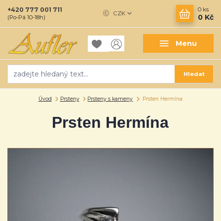
+420 777 001 711
0
ks
CZK
0 Kč
(Po-Pá 10-18h)
Menu
Hledat
Úvod
Prsteny
Prsteny s kameny
Prsten Hermína
Prsten Hermína