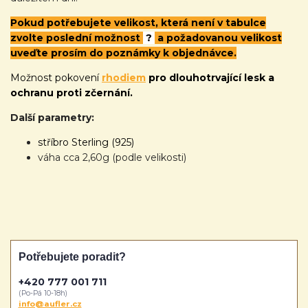
Pokud potřebujete velikost, která není v tabulce
zvolte poslední možnost
?
a požadovanou velikost
uveďte prosím do poznámky k objednávce.
Možnost pokovení
rhodiem
pro dlouhotrvající lesk a
ochranu proti zčernání.
Další parametry:
stříbro Sterling (925)
váha cca 2,60g (podle velikosti)
Potřebujete poradit?
+420 777 001 711
(Po-Pá 10-18h)
info@aufler.cz