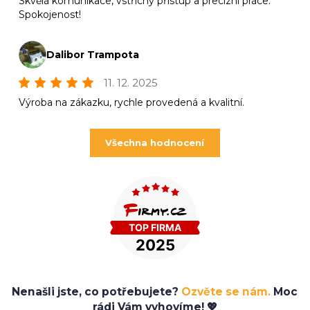
Skvělá komunikace, vstřícný přístup a precizní práce.
Spokojenost!
Dalibor Trampota
11. 12. 2025
Výroba na zákazku, rychle provedená a kvalitní.
Všechna hodnocení
Nenašli jste, co potřebujete?
Ozvěte se nám.
Moc
rádi Vám vyhovíme! 💖