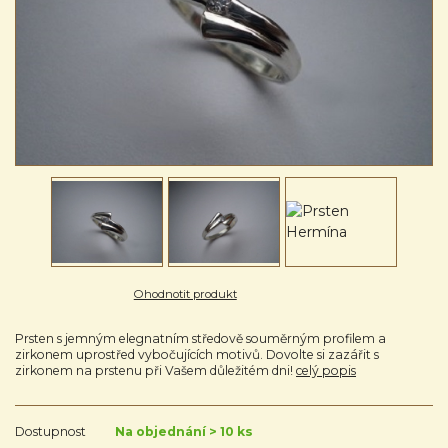
Ohodnotit produkt
Prsten s jemným elegnatním středově souměrným profilem a
zirkonem uprostřed vybočujících motivů. Dovolte si zazářit s
zirkonem na prstenu při Vašem důležitém dni!
celý popis
Dostupnost
Na objednání > 10 ks