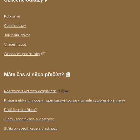
Kdo jsme
Časté dotazy
Jak nakupovat
Vracení zboží
Obchodní podmínky
😴
Máte čas si něco přečíst? 📰
Rozhovor s Petrem Pospíšilem
👨🏻‍🏭
Krása a etika v moderní šperkařské tvorbě - uměle vytvořené kameny
Proč černá stříbro?
Zlato - specifikace a vlastnosti
Stříbro - specifikace a vlastnosti