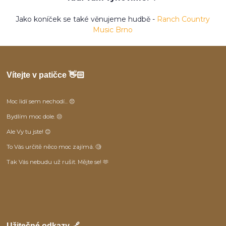
Jako koníček se také věnujeme hudbě -
Ranch Country
Music Brno
Vítejte v patičce 👋🏻
Moc lidí sem nechodí... 😞
Bydlím moc dole. 😒
Ale Vy tu jste! 😊
To Vás určitě něco moc zajímá. 🧐
Tak Vás nebudu už rušit. Mějte se! 🫶
Užitečné odkazy 🔗