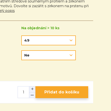
atním středově souměrným profilem a zirkonem
motivů. Dovolte si zazářit s zirkonem na prstenu při
elý popis
Na objednání > 10 ks
Přidat do košíku