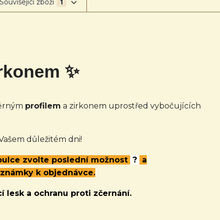
Související zboží
1
irkonem ✨
měrným
profilem
a zirkonem uprostřed vybočujících
 Vašem důležitém dni!
abulce zvolte poslední možnost
?
a
oznámky k objednávce.
í lesk a ochranu proti zčernání.