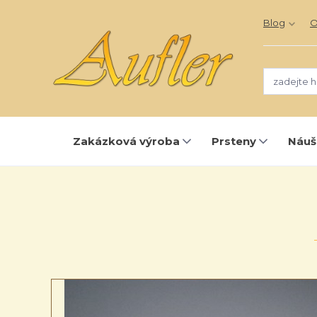
Blog
O
Zakázková výroba
Prsteny
Náuš