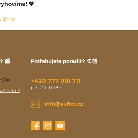
yhovíme! 💖
c Brno
? 📰
Potřebujete poradit? 🤙🏻
🏻‍🏭
+420 777 001 711
(Po-Pá 10-18h)
ské tvorbě
info@aufler.cz