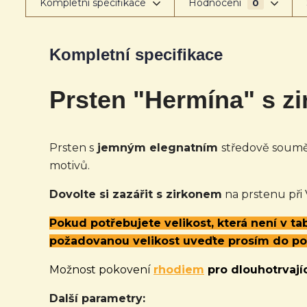
Kompletní specifikace
Hodnocení
0
Kompletní specifikace
Prsten "Hermína" s z
Prsten s
jemným elegnatním
středově sou
motivů.
Dovolte si zazářit s zirkonem
na prstenu při
Pokud potřebujete velikost, která není v t
požadovanou velikost uveďte prosím do p
Možnost pokovení
rhodiem
pro dlouhotrvajíc
Další parametry: