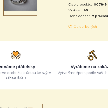
Číslo produktu:
0078-3
Velikost:
49
Doba dodání:
7 pracov
Do oblíbených
ednáme přátelsky
Vyrábíme na zaká
me osobně a s úctou ke svým
Vytvoříme šperk podle Vašich 
zákazníkům