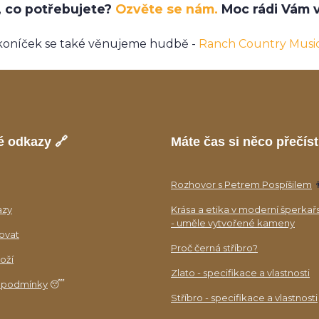
e, co potřebujete?
Ozvěte se nám.
Moc rádi Vám v
koníček se také věnujeme hudbě -
Ranch Country Musi
é odkazy 🔗
Máte čas si něco přečíst
Rozhovor s Petrem Pospíšilem

azy
Krása a etika v moderní šperkař
- uměle vytvořené kameny
ovat
Proč černá stříbro?
oží
Zlato - specifikace a vlastnosti
 podmínky
😴
Stříbro - specifikace a vlastnosti