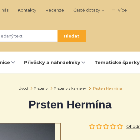
 nás
Kontakty
Recenze
Časté dotazy
Více
Hledat
nice
Přívěsky a náhrdelníky
Tematické šperky
Úvod
Prsteny
Prsteny s kameny
Prsten Hermína
Prsten Hermína
Ohodno