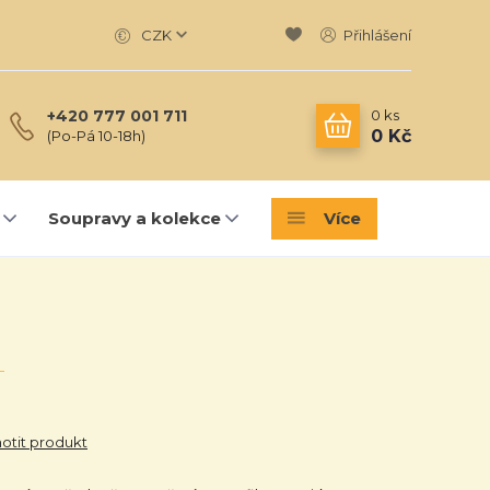
CZK
Přihlášení
0
ks
+420 777 001 711
0 Kč
(Po-Pá 10-18h)
Soupravy a kolekce
Více
tit produkt