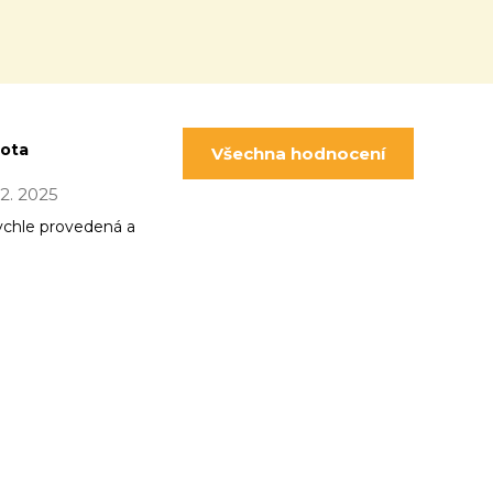
pota
Všechna hodnocení
 12. 2025
ychle provedená a