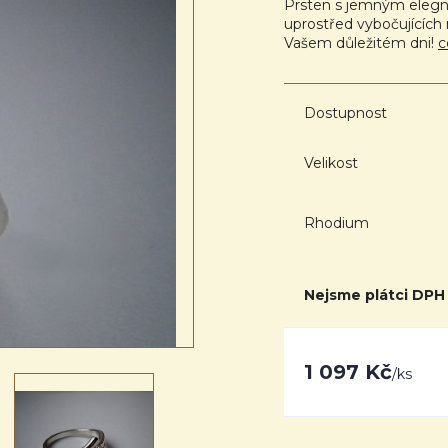
Prsten s jemným elegn
uprostřed vybočujících 
Vašem důležitém dni!
c
Dostupnost
Velikost
Rhodium
Nejsme plátci DPH
1 097 Kč
/
ks