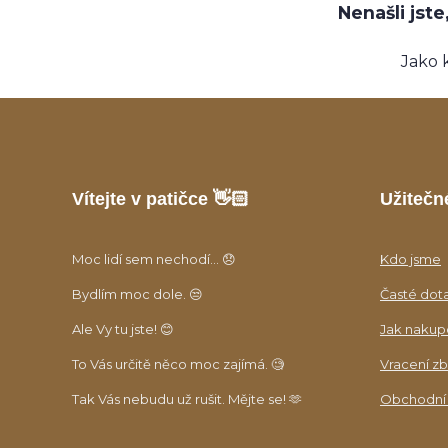
Nenašli jst
Jako 
Vítejte v patičce 👋🏻
Užitečn
Moc lidí sem nechodí... 😞
Kdo jsme
Bydlím moc dole. 😒
Časté dot
Ale Vy tu jste! 😊
Jak nakup
To Vás určitě něco moc zajímá. 🧐
Vracení zb
Tak Vás nebudu už rušit. Mějte se! 🫶
Obchodní