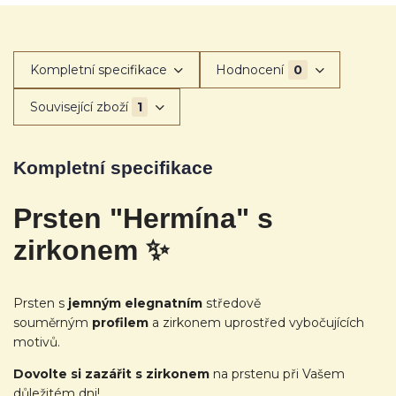
Kompletní specifikace
Hodnocení
0
Související zboží
1
Kompletní specifikace
Prsten "Hermína" s
zirkonem ✨
Prsten s
jemným elegnatním
středově
souměrným
profilem
a zirkonem uprostřed vybočujících
motivů.
Dovolte si zazářit s zirkonem
na prstenu při Vašem
důležitém dni!