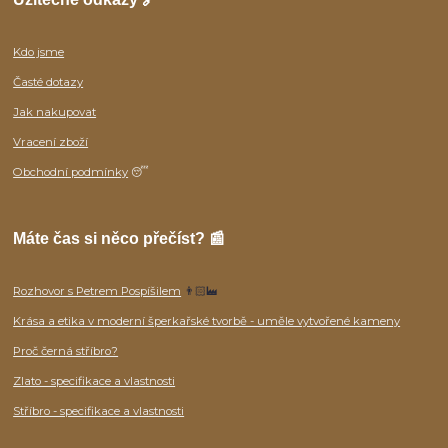
Kdo jsme
Časté dotazy
Jak nakupovat
Vracení zboží
Obchodní podmínky
😴
Máte čas si něco přečíst? 📰
Rozhovor s Petrem Pospíšilem
👨🏻‍🏭
Krása a etika v moderní šperkařské tvorbě - uměle vytvořené kameny
Proč černá stříbro?
Zlato - specifikace a vlastnosti
Stříbro - specifikace a vlastnosti