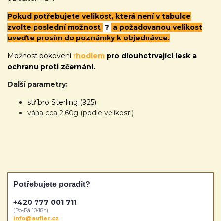
Pokud potřebujete velikost, která není v tabulce
zvolte poslední možnost
?
a požadovanou velikost
uveďte prosím do poznámky k objednávce.
Možnost pokovení
rhodiem
pro dlouhotrvající lesk a
ochranu proti zčernání.
Další parametry:
stříbro Sterling (925)
váha cca 2,60g (podle velikosti)
Potřebujete poradit?
+420 777 001 711
(Po-Pá 10-18h)
info@aufler.cz