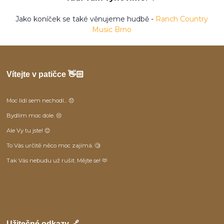
Jako koníček se také věnujeme hudbě -
Ranch Country
Music Brno
Vítejte v patičce 👋🏻
Moc lidí sem nechodí... 😞
Bydlím moc dole. 😒
Ale Vy tu jste! 😊
To Vás určitě něco moc zajímá. 🧐
Tak Vás nebudu už rušit. Mějte se! 🫶
Užitečné odkazy 🔗