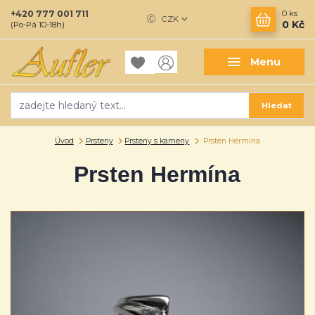
+420 777 001 711
0
ks
CZK
0 Kč
(Po-Pá 10-18h)
Menu
Hledat
Úvod
Prsteny
Prsteny s kameny
Prsten Hermína
Prsten Hermína