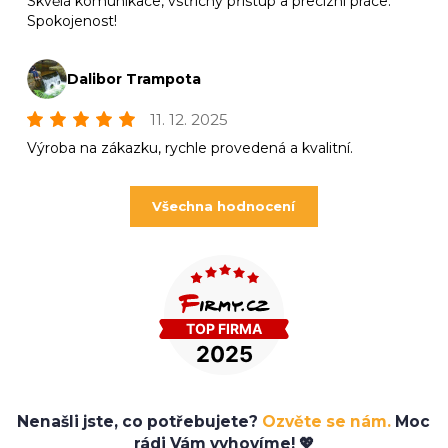
Skvělá komunikace, vstřícný přístup a precizní práce.
Spokojenost!
Dalibor Trampota
11. 12. 2025
Výroba na zákazku, rychle provedená a kvalitní.
Všechna hodnocení
Nenašli jste, co potřebujete?
Ozvěte se nám.
Moc
rádi Vám vyhovíme! 💖