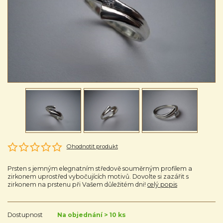
Ohodnotit produkt
Prsten s jemným elegnatním středově souměrným profilem a
zirkonem uprostřed vybočujících motivů. Dovolte si zazářit s
zirkonem na prstenu při Vašem důležitém dni!
celý popis
Dostupnost
Na objednání > 10 ks