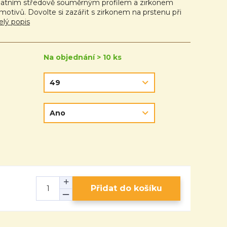
atním středově souměrným profilem a zirkonem
motivů. Dovolte si zazářit s zirkonem na prstenu při
elý popis
Na objednání > 10 ks
Přidat do košíku