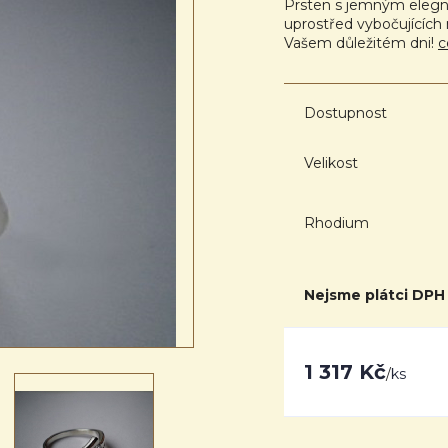
Prsten s jemným elegn
uprostřed vybočujících 
Vašem důležitém dni!
c
Dostupnost
Velikost
Rhodium
Nejsme plátci DPH
1 317 Kč
/
ks