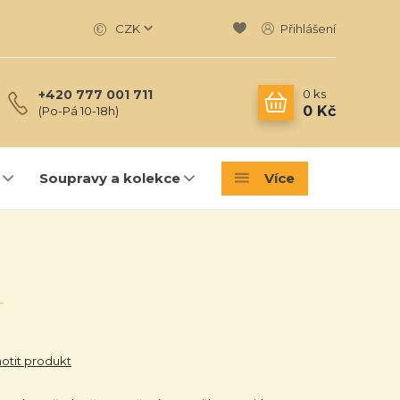
CZK
Přihlášení
0
ks
+420 777 001 711
0 Kč
(Po-Pá 10-18h)
Soupravy a kolekce
Více
tit produkt