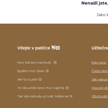
Nenašli jst
Jako 
Vítejte v patičce 👋🏻
Užitečn
Moc lidí sem nechodí... 😞
Kdo jsme
Bydlím moc dole. 😒
Časté dot
Ale Vy tu jste! 😊
Jak nakup
To Vás určitě něco moc zajímá. 🧐
Vracení zb
Tak Vás nebudu už rušit. Mějte se! 🫶
Obchodní