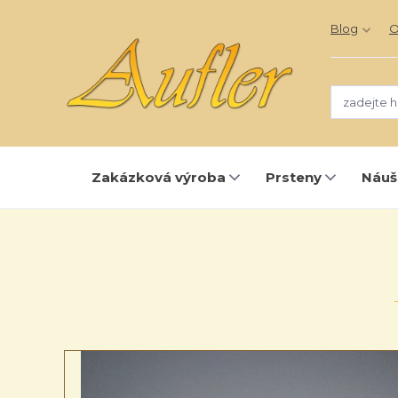
Blog
O
Zakázková výroba
Prsteny
Náuš