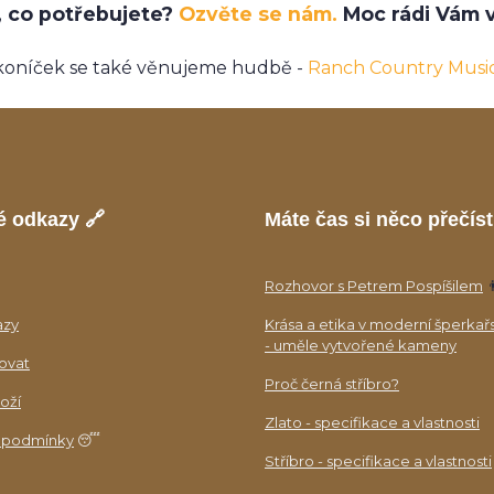
e, co potřebujete?
Ozvěte se nám.
Moc rádi Vám v
koníček se také věnujeme hudbě -
Ranch Country Musi
é odkazy 🔗
Máte čas si něco přečíst
Rozhovor s Petrem Pospíšilem

azy
Krása a etika v moderní šperkař
- uměle vytvořené kameny
ovat
Proč černá stříbro?
oží
Zlato - specifikace a vlastnosti
 podmínky
😴
Stříbro - specifikace a vlastnosti