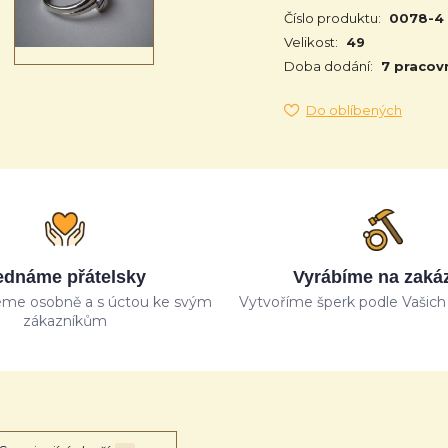
Číslo produktu:
0078-4
Velikost:
49
Doba dodání:
7 pracov
Do oblíbených
ednáme přátelsky
Vyrábíme na zaká
me osobně a s úctou ke svým
Vytvoříme šperk podle Vašich 
zákazníkům