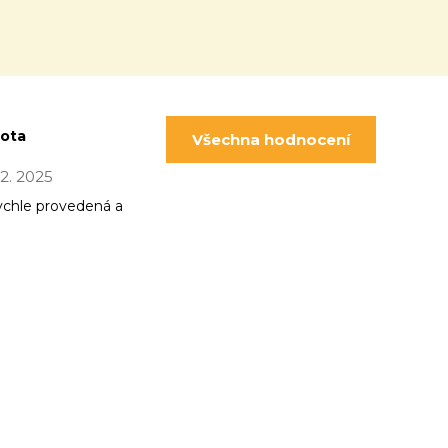
pota
Všechna hodnocení
 12. 2025
ychle provedená a