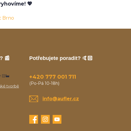
yhovíme! 💖
c Brno
? 📰
Potřebujete poradit? 🤙🏻
🏻‍🏭
+420 777 001 711
(Po-Pá 10-18h)
ské tvorbě
info@aufler.cz