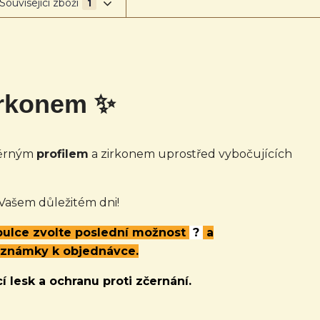
Související zboží
1
irkonem ✨
měrným
profilem
a zirkonem uprostřed vybočujících
 Vašem důležitém dni!
abulce zvolte poslední možnost
?
a
oznámky k objednávce.
í lesk a ochranu proti zčernání.