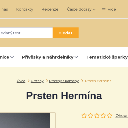
 nás
Kontakty
Recenze
Časté dotazy
Více
Hledat
nice
Přívěsky a náhrdelníky
Tematické šperky
Úvod
Prsteny
Prsteny s kameny
Prsten Hermína
Prsten Hermína
Ohodno