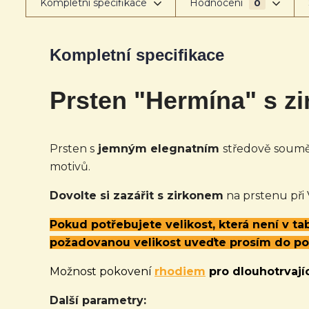
Kompletní specifikace
Hodnocení
0
Kompletní specifikace
Prsten "Hermína" s z
Prsten s
jemným elegnatním
středově sou
motivů.
Dovolte si zazářit s zirkonem
na prstenu při
Pokud potřebujete velikost, která není v t
požadovanou velikost uveďte prosím do p
Možnost pokovení
rhodiem
pro dlouhotrvajíc
Další parametry: