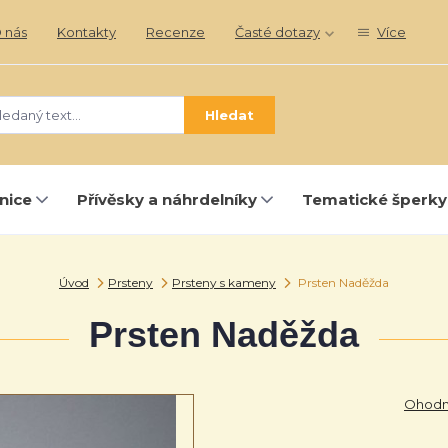
 nás
Kontakty
Recenze
Časté dotazy
Více
Hledat
nice
Přívěsky a náhrdelníky
Tematické šperky
Úvod
Prsteny
Prsteny s kameny
Prsten Naděžda
Prsten Naděžda
Ohodno