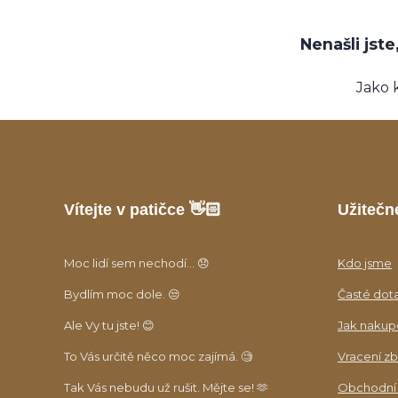
Nenašli jst
Jako 
Vítejte v patičce 👋🏻
Užitečn
Moc lidí sem nechodí... 😞
Kdo jsme
Bydlím moc dole. 😒
Časté dot
Ale Vy tu jste! 😊
Jak nakup
To Vás určitě něco moc zajímá. 🧐
Vracení zb
Tak Vás nebudu už rušit. Mějte se! 🫶
Obchodní