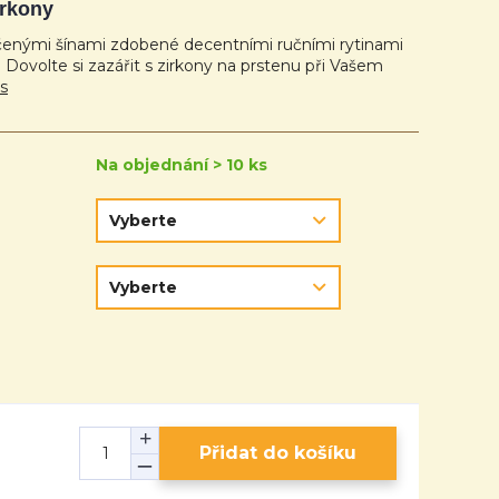
irkony
čenými šínami zdobené decentními ručními rytinami
Dovolte si zazářit s zirkony na prstenu při Vašem
is
Na objednání > 10 ks
Přidat do košíku