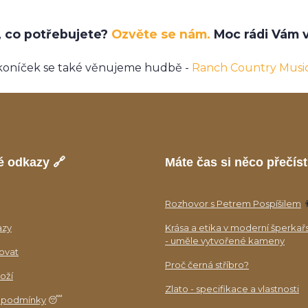
e, co potřebujete?
Ozvěte se nám.
Moc rádi Vám v
koníček se také věnujeme hudbě -
Ranch Country Musi
é odkazy 🔗
Máte čas si něco přečíst
Rozhovor s Petrem Pospíšilem

azy
Krása a etika v moderní šperkař
- uměle vytvořené kameny
ovat
Proč černá stříbro?
oží
Zlato - specifikace a vlastnosti
 podmínky
😴