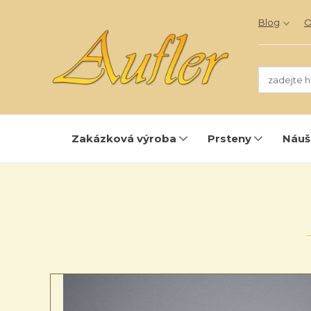
Blog
O
Zakázková výroba
Prsteny
Náuš