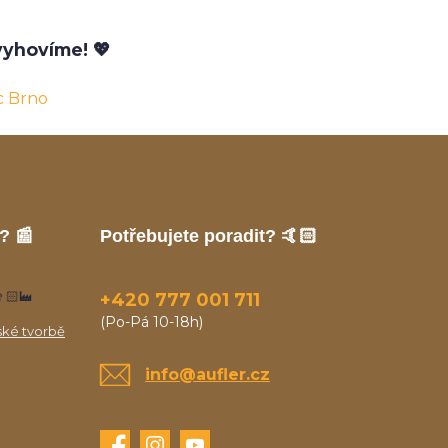
yhovíme! 💖
c Brno
? 📰
Potřebujete poradit? 🤙🏻
🏻‍🏭
+420 777 001 711
(Po-Pá 10-18h)
ské tvorbě
info@aufler.cz