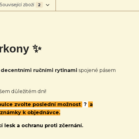
Související zboží
2
irkony ✨
decentními ručními rytinami
spojené pásem
šem důležitém dni!
abulce zvolte poslední možnost
?
a
oznámky k objednávce.
í lesk a ochranu proti zčernání.