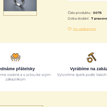
Číslo produktu:
0075
Doba dodání:
7 pracov
Do oblíbených
ednáme přátelsky
Vyrábíme na zaká
me osobně a s úctou ke svým
Vytvoříme šperk podle Vašich 
zákazníkům