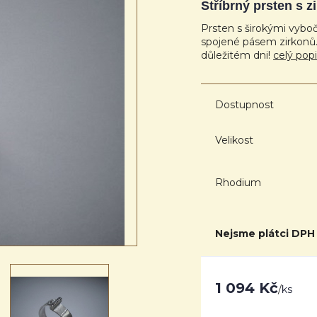
Stříbrný prsten s z
Prsten s širokými vybo
spojené pásem zirkonů. 
důležitém dni!
celý pop
Dostupnost
Velikost
Rhodium
Nejsme plátci DPH
1 094 Kč
/
ks