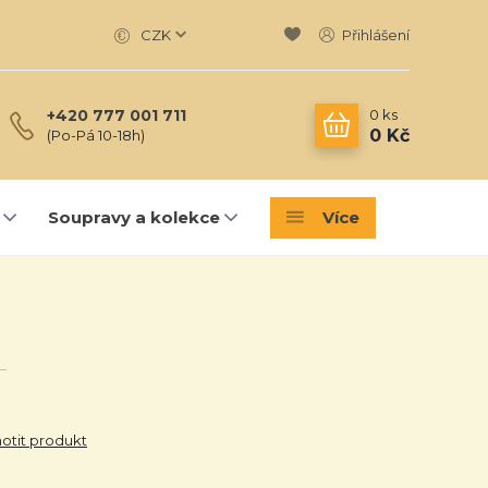
CZK
Přihlášení
0
ks
+420 777 001 711
0 Kč
(Po-Pá 10-18h)
Soupravy a kolekce
Více
tit produkt