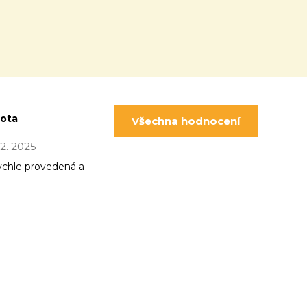
pota
Všechna hodnocení
 12. 2025
ychle provedená a