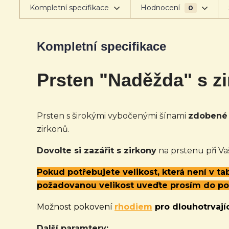
Kompletní specifikace
Hodnocení
0
Kompletní specifikace
Prsten "Naděžda" s z
Prsten s širokými vybočenými šínami
zdobené 
zirkonů.
Dovolte si zazářit s zirkony
na prstenu při Va
Pokud potřebujete velikost, která není v t
požadovanou velikost uveďte prosím do p
Možnost pokovení
rhodiem
pro dlouhotrvajíc
Další paramtery: