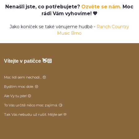
Nenašli jste, co potřebujete?
Ozvěte se nám.
Moc
rádi Vám vyhovíme! 💖
Jako koníček se také věnujeme hudbě -
Ranch Country
Music Brno
Vítejte v patičce 👋🏻
Moc lidí sem nechodí... 😞
Bydlím moc dole. 😒
Ale Vy tu jste! 😊
To Vás určitě něco moc zajímá. 🧐
Tak Vás nebudu už rušit. Mějte se! 🫶