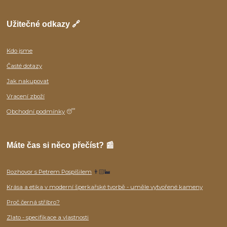
Užitečné odkazy 🔗
Kdo jsme
Časté dotazy
Jak nakupovat
Vracení zboží
Obchodní podmínky
😴
Máte čas si něco přečíst? 📰
Rozhovor s Petrem Pospíšilem
👨🏻‍🏭
Krása a etika v moderní šperkařské tvorbě - uměle vytvořené kameny
Proč černá stříbro?
Zlato - specifikace a vlastnosti