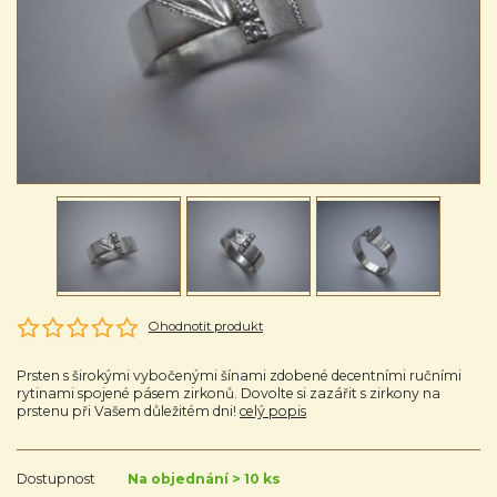
Ohodnotit produkt
Prsten s širokými vybočenými šínami zdobené decentními ručními
rytinami spojené pásem zirkonů. Dovolte si zazářit s zirkony na
prstenu při Vašem důležitém dni!
celý popis
Dostupnost
Na objednání > 10 ks