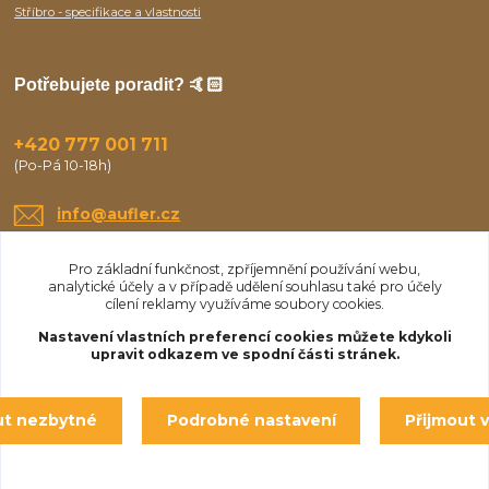
Stříbro - specifikace a vlastnosti
Potřebujete poradit? 🤙🏻
+420 777 001 711
(Po-Pá 10-18h)
info@aufler.cz
Pro základní funkčnost, zpříjemnění používání webu,
analytické účely a v případě udělení souhlasu také pro účely
cílení reklamy využíváme soubory cookies.
Nastavení vlastních preferencí cookies můžete kdykoli
upravit odkazem ve spodní části stránek.
Upravit sběr cookies.
ut nezbytné
Podrobné nastavení
Přijmout 
© Aufler 2025
Vytvořeno na
Eshop-rychle.cz