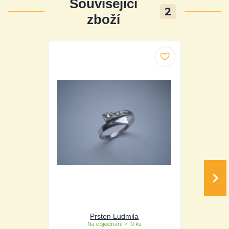
Související
2
zboží
Prsten Ludmila
P
Na objednání > 10 ks
Na 