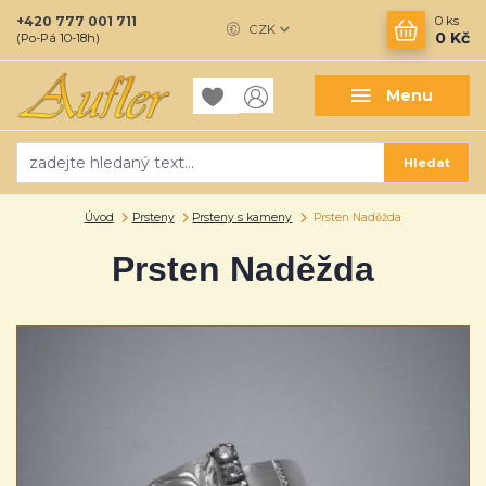
+420 777 001 711
0
ks
CZK
0 Kč
(Po-Pá 10-18h)
Menu
Hledat
Úvod
Prsteny
Prsteny s kameny
Prsten Naděžda
Prsten Naděžda