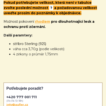
Pokud potřebujete velikost, která není v tabulce
zvolte poslední možnost
?
a požadovanou velikost
uveďte prosím do poznámky k objednávce.
Možnost pokovení
rhodiem
pro dlouhotrvající lesk a
ochranu proti zčernání.
Další paramtery:
stříbro Sterling (925)
váha cca 3,70g (podle velikosti)
4 zirkony o průměr 1,75mm
Potřebujete poradit?
+420 777 001 711
(Po-Pá 10-18h)
info@aufler.cz