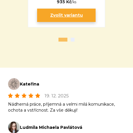
935 Kč
/
ks
Zvolit variantu
Zv
Kateřina
19. 12. 2025
Nádherná práce, příjemná a velmi milá komunikace,
ochota a vstřícnost. Za vše děkuji!
Ludmila Michaela Pavlátová