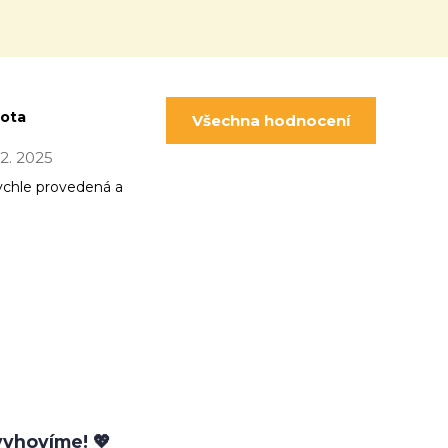
pota
Všechna hodnocení
 12. 2025
ychle provedená a
yhovíme! 💖