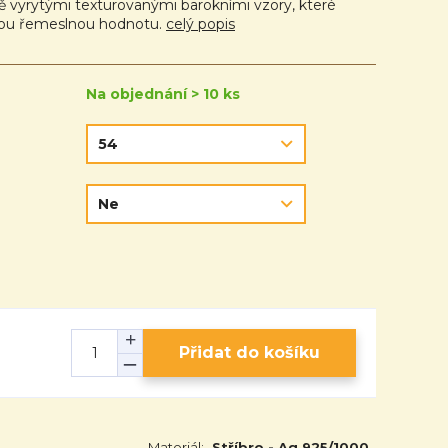
ně vyrytými texturovanými barokními vzory, které
nou řemeslnou hodnotu.
celý popis
Na objednání > 10 ks
Přidat do košíku
Materiál:
Stříbro - Ag 925/1000