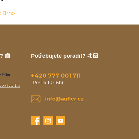
c Brno
? 📰
Potřebujete poradit? 🤙🏻
🏻‍🏭
+420 777 001 711
(Po-Pá 10-18h)
ské tvorbě
info@aufler.cz