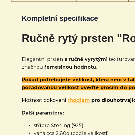
Kompletní specifikace
Ručně rytý prsten "Ro
Elegantní prsten
s ručně vyrytými
texturova
značnou
řemeslnou hodnotu.
Pokud potřebujete velikost, která není v t
požadovanou velikost uveďte prosím do p
Možnost pokovení
rhodiem
pro dlouhotrvajíc
Další paramtery:
stříbro Sterling (925)
váha cca 2,80g (podle velikosti)