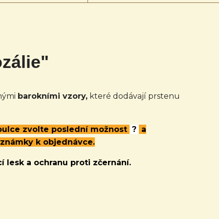
zálie"
nými
barokními vzory,
které dodávají prstenu
abulce zvolte poslední možnost
?
a
oznámky k objednávce.
í lesk a ochranu proti zčernání.