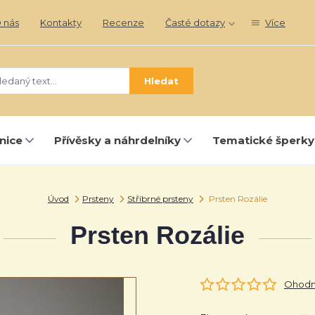
 nás
Kontakty
Recenze
Časté dotazy
Více
Hledat
nice
Přívěsky a náhrdelníky
Tematické šperky
Úvod
Prsteny
Stříbrné prsteny
Prsten Rozálie
Prsten Rozálie
Ohodno