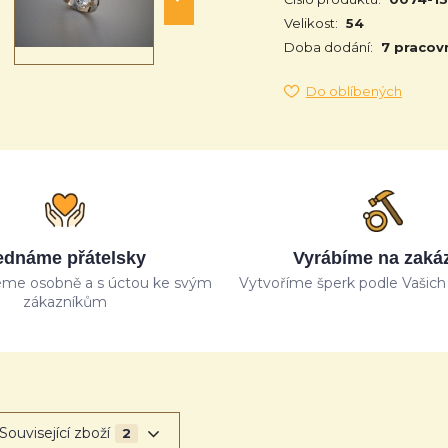
Velikost:
54
Doba dodání:
7 pracov
Do oblíbených
ednáme přátelsky
Vyrábíme na zaká
me osobně a s úctou ke svým
Vytvoříme šperk podle Vašich 
zákazníkům
Související zboží
2