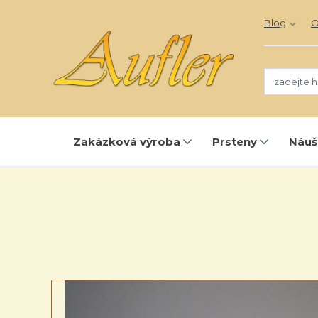
Blog
O
Zakázková výroba
Prsteny
Náuš