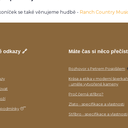
koníček se také věnujeme hudbě -
Ranch Country Musi
é odkazy 🔗
Máte čas si něco přečíst
Rozhovor s Petrem Pospíšilem

azy
Krása a etika v moderní šperkař
- uměle vytvořené kameny
ovat
Proč černá stříbro?
oží
Zlato - specifikace a vlastnosti
 podmínky
😴
Stříbro - specifikace a vlastnosti