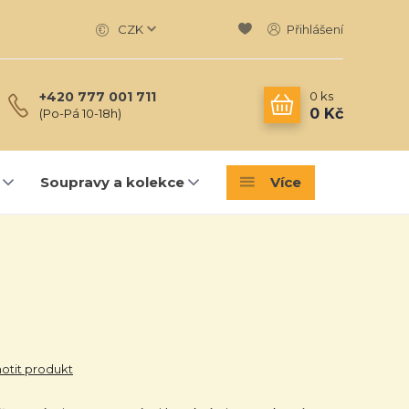
CZK
Přihlášení
0
ks
+420 777 001 711
0 Kč
(Po-Pá 10-18h)
Soupravy a kolekce
Více
tit produkt