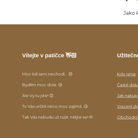
Jako 
Vítejte v patičce 👋🏻
Užitečn
Moc lidí sem nechodí... 😞
Kdo jsme
Bydlím moc dole. 😒
Časté dot
Ale Vy tu jste! 😊
Jak nakup
To Vás určitě něco moc zajímá. 🧐
Vracení zb
Tak Vás nebudu už rušit. Mějte se! 🫶
Obchodní