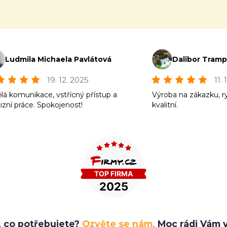
Ludmila Michaela Pavlátová
Dalibor Tram
19. 12. 2025
11.
lá komunikace, vstřícný přístup a
Výroba na zákazku, r
izní práce. Spokojenost!
kvalitní.
e, co potřebujete?
Ozvěte se nám.
Moc rádi Vám v