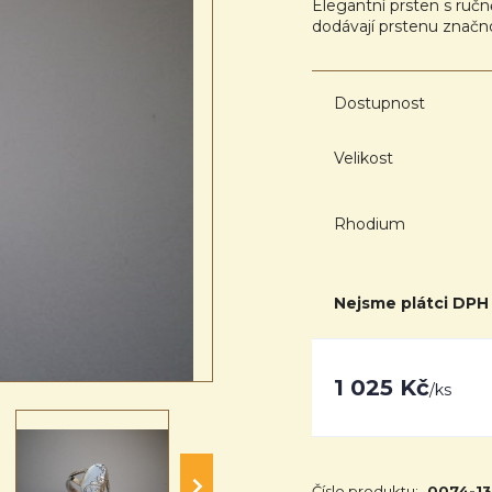
Elegantní prsten s ruč
dodávají prstenu znač
Dostupnost
Velikost
Rhodium
Nejsme plátci DPH
1 025 Kč
/
ks
Číslo produktu:
0074-13