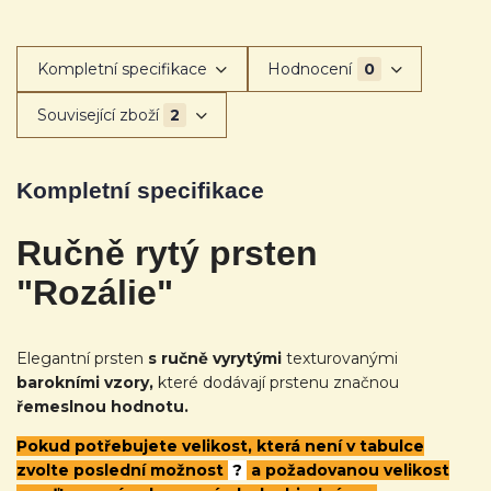
Kompletní specifikace
Hodnocení
0
Související zboží
2
Kompletní specifikace
Ručně rytý prsten
"Rozálie"
Elegantní prsten
s ručně vyrytými
texturovanými
barokními vzory,
které dodávají prstenu značnou
řemeslnou hodnotu.
Pokud potřebujete velikost, která není v tabulce
zvolte poslední možnost
?
a požadovanou velikost