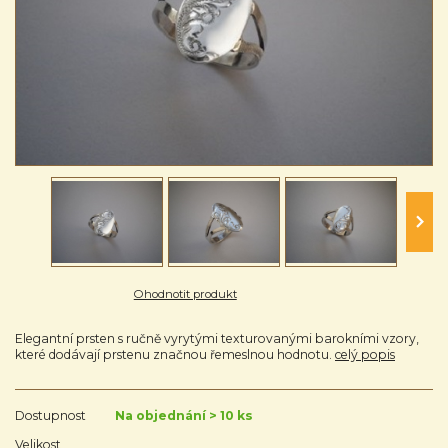
Ohodnotit produkt
Elegantní prsten s ručně vyrytými texturovanými barokními vzory,
které dodávají prstenu značnou řemeslnou hodnotu.
celý popis
Dostupnost
Na objednání > 10 ks
Velikost