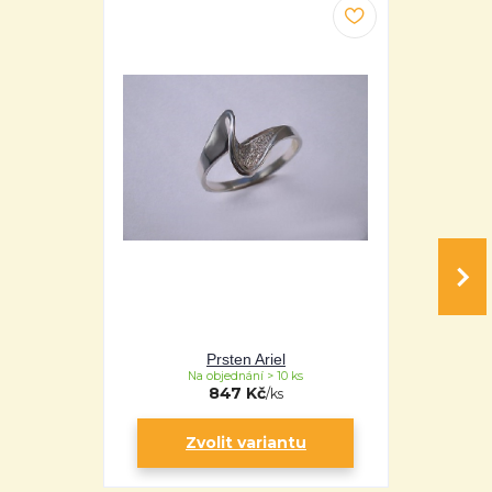
Prsten Ariel
Pr
Na objednání > 10 ks
Na 
847 Kč
/
ks
Zvolit variantu
Zv