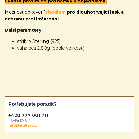
uveďte prosím do poznámky k objednávce.
Možnost pokovení
rhodiem
pro dlouhotrvající lesk a
ochranu proti zčernání.
Další paramtery:
stříbro Sterling (925)
váha cca 2,80g (podle velikosti)
Potřebujete poradit?
+420 777 001 711
(Po-Pá 10-18h)
info@aufler.cz