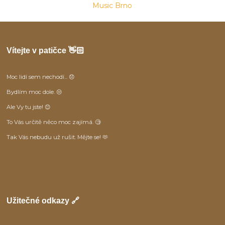
Music Brno
Vítejte v patičce 👋🏻
Moc lidí sem nechodí... 😞
Bydlím moc dole. 😒
Ale Vy tu jste! 😊
To Vás určitě něco moc zajímá. 🧐
Tak Vás nebudu už rušit. Mějte se! 🫶
Užitečné odkazy 🔗