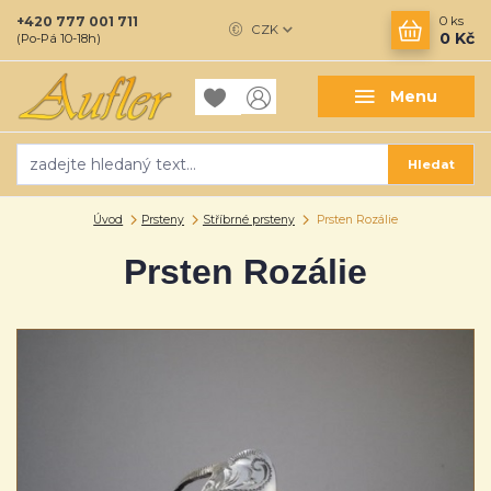
+420 777 001 711
0
ks
CZK
0 Kč
(Po-Pá 10-18h)
Menu
Hledat
Úvod
Prsteny
Stříbrné prsteny
Prsten Rozálie
Prsten Rozálie