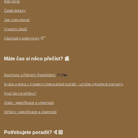
Kdo jsme
Časté dotazy
Jak nakupovat
Vracení zboží
Obchodní podmínky
😴
Máte čas si něco přečíst? 📰
Rozhovor s Petrem Pospíšilem
👨🏻‍🏭
Krása a etika v moderní šperkařské tvorbě - uměle vytvořené kameny
Proč černá stříbro?
Zlato - specifikace a vlastnosti
Stříbro - specifikace a vlastnosti
Potřebujete poradit? 🤙🏻