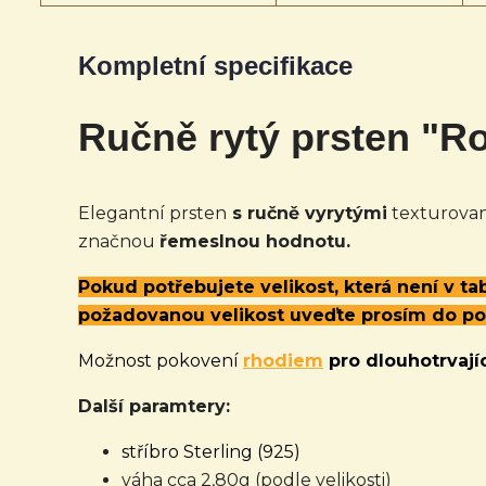
Kompletní specifikace
Ručně rytý prsten "Ro
Elegantní prsten
s ručně vyrytými
texturova
značnou
řemeslnou hodnotu.
Pokud potřebujete velikost, která není v t
požadovanou velikost uveďte prosím do p
Možnost pokovení
rhodiem
pro dlouhotrvajíc
Další paramtery:
stříbro Sterling (925)
váha cca 2,80g (podle velikosti)