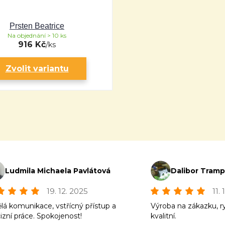
Prsten Beatrice
Na objednání > 10 ks
916 Kč
/
ks
Zvolit variantu
Ludmila Michaela Pavlátová
Dalibor Tram
19. 12. 2025
11.
lá komunikace, vstřícný přístup a
Výroba na zákazku, r
izní práce. Spokojenost!
kvalitní.