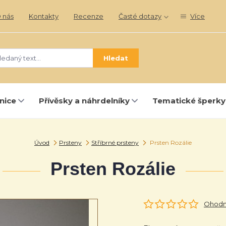
 nás
Kontakty
Recenze
Časté dotazy
Více
Hledat
nice
Přívěsky a náhrdelníky
Tematické šperky
Úvod
Prsteny
Stříbrné prsteny
Prsten Rozálie
Prsten Rozálie
Ohodno