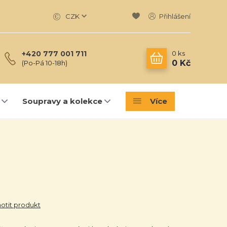
CZK
Přihlášení
0
ks
+420 777 001 711
0 Kč
(Po-Pá 10-18h)
Soupravy a kolekce
Více
tit produkt