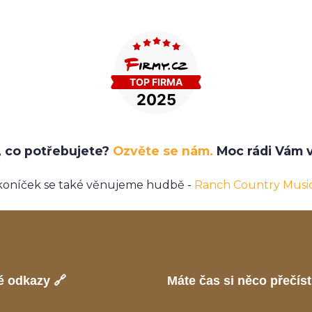
e, co potřebujete?
Ozvěte se nám.
Moc rádi Vám v
koníček se také věnujeme hudbě -
Ranch Country Musi
é odkazy 🔗
Máte čas si něco přečíst