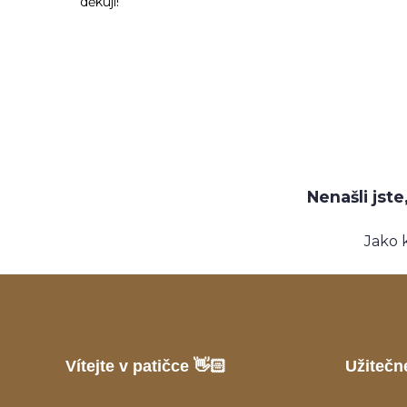
děkuji!
Nenašli jst
Jako 
Vítejte v patičce 👋🏻
Užitečn