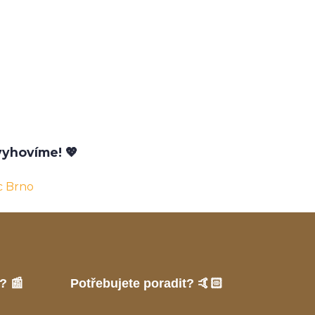
yhovíme! 💖
c Brno
? 📰
Potřebujete poradit? 🤙🏻