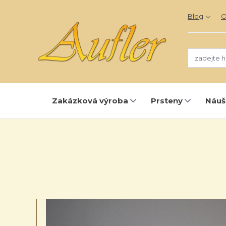
Blog
O
Zakázková výroba
Prsteny
Náuš