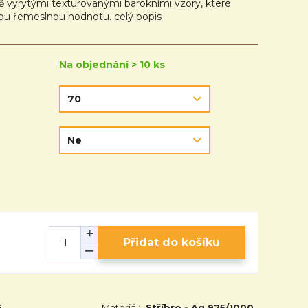
ně vyrytými texturovanými barokními vzory, které
nou řemeslnou hodnotu.
celý popis
Na objednání > 10 ks
Přidat do košíku
5
Materiál:
Stříbro - Ag 925/1000