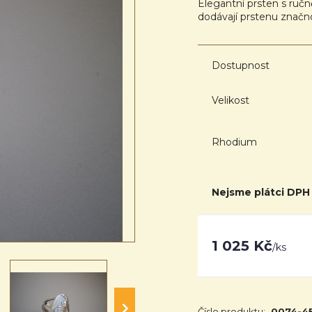
Elegantní prsten s ruč
dodávají prstenu znač
Dostupnost
Velikost
Rhodium
Nejsme plátci DPH
1 025 Kč
/
ks
Číslo produktu:
0074-4