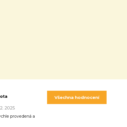
pota
Všechna hodnocení
 12. 2025
ychle provedená a