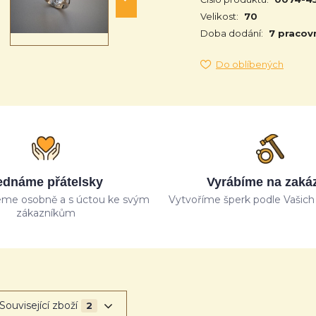
Velikost:
70
Doba dodání:
7 pracov
Do oblíbených
ednáme přátelsky
Vyrábíme na zaká
me osobně a s úctou ke svým
Vytvoříme šperk podle Vašich 
zákazníkům
Související zboží
2