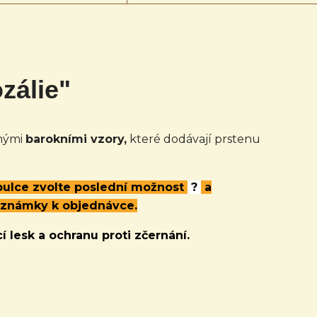
zálie"
nými
barokními vzory,
které dodávají prstenu
abulce zvolte poslední možnost
?
a
oznámky k objednávce.
í lesk a ochranu proti zčernání.