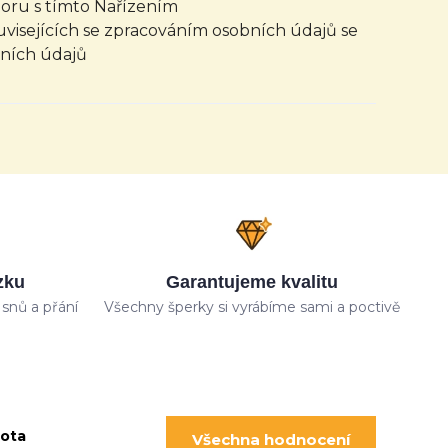
poru s tímto Nařízením
uvisejících se zpracováním osobních údajů se
bních údajů
zku
Garantujeme kvalitu
snů a přání
Všechny šperky si vyrábíme sami a poctivě
pota
Všechna hodnocení