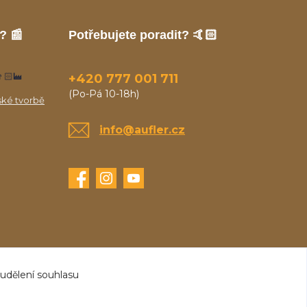
? 📰
Potřebujete poradit? 🤙🏻
🏻‍🏭
+420 777 001 711
(Po-Pá 10-18h)
ské tvorbě
info@aufler.cz
 udělení souhlasu