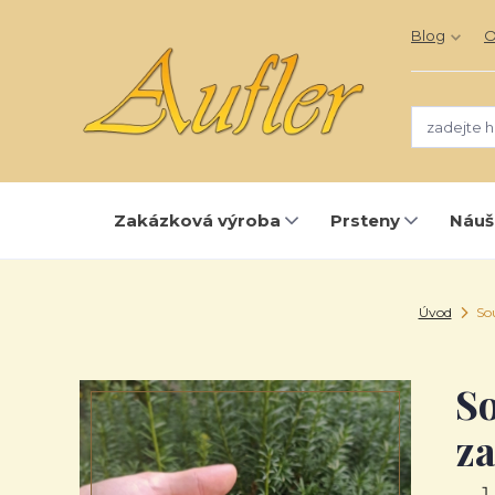
Blog
O
Zakázková výroba
Prsteny
Náuš
Úvod
Sou
So
za