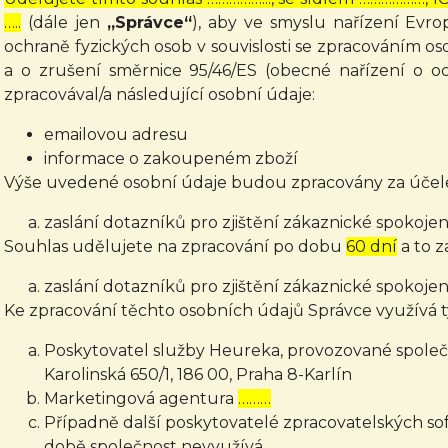
…..
(dále jen
„Správce“
), aby ve smyslu nařízení Evr
ochraně fyzických osob v souvislosti se zpracováním 
a o zrušení směrnice 95/46/ES (obecné nařízení o o
zpracovával/a následující osobní údaje:
emailovou adresu
informace o zakoupeném zboží
Výše uvedené osobní údaje budou zpracovány za účel
zaslání dotazníků pro zjištění zákaznické spokojen
Souhlas udělujete na zpracování po dobu
60 dní
a to z
zaslání dotazníků pro zjištění zákaznické spokojen
Ke zpracování těchto osobních údajů Správce využívá t
Poskytovatel služby Heureka, provozované společn
Karolinská 650/1, 186 00, Praha 8-Karlín
Marketingová agentura
………
Případně další poskytovatelé zpracovatelských soft
době společnost nevyužívá.