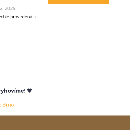
 12. 2025
ychle provedená a
yhovíme! 💖
c Brno