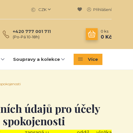
CZK
Přihlášení
0
ks
+420 777 001 711
0 Kč
(Po-Pá 10-18h)
Soupravy a kolekce
Více
spokojenosti
ních údajů pro účely
 spokojenosti
Č ………………., zapsaná u ………………… , oddíl …, vložka