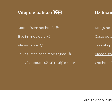
Vítejte v patičce 👋🏻
Užitečn
Moc lidí sem nechodí... 😞
Kdo jsme
Bydlím moc dole. 😒
Časté dot
Ale Vy tu jste! 😊
Jak nakup
To Vás určitě něco moc zajímá. 🧐
Vracení zb
Tak Vás nebudu už rušit. Mějte se! 🫶
Obchodní
Pro základní fun