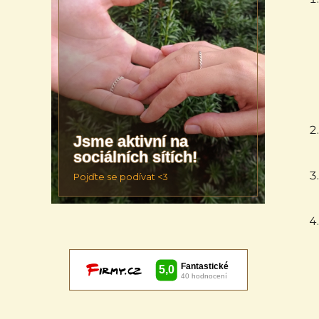
Jsme aktivní na
sociálních sítích!
Pojďte se podívat <3