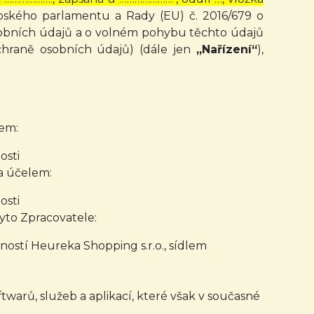
opského parlamentu a Rady (EU) č. 2016/679 o
osobních údajů a o volném pohybu těchto údajů
chraně osobních údajů) (dále jen
„Nařízení“
),
em:
osti
a účelem:
osti
yto Zpracovatele:
ostí Heureka Shopping s.r.o., sídlem
warů, služeb a aplikací, které však v současné