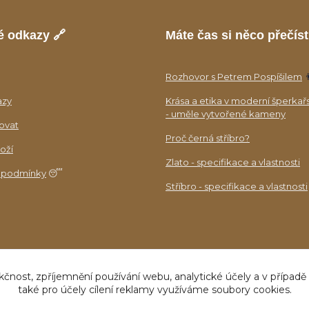
é odkazy 🔗
Máte čas si něco přečíst
Rozhovor s Petrem Pospíšilem

azy
Krása a etika v moderní šperkař
- uměle vytvořené kameny
ovat
Proč černá stříbro?
oží
Zlato - specifikace a vlastnosti
 podmínky
😴
Stříbro - specifikace a vlastnosti
kčnost, zpříjemnění používání webu, analytické účely a v případě
také pro účely cílení reklamy využíváme soubory cookies.