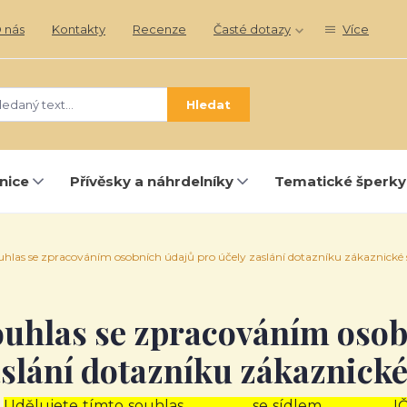
 nás
Kontakty
Recenze
Časté dotazy
Více
Hledat
nice
Přívěsky a náhrdelníky
Tematické šperky
hlas se zpracováním osobních údajů pro účely zaslání dotazníku zákaznické 
uhlas se zpracováním osob
slání dotazníku zákaznické
Udělujete tímto souhlas ……………..., se sídlem ………………, I