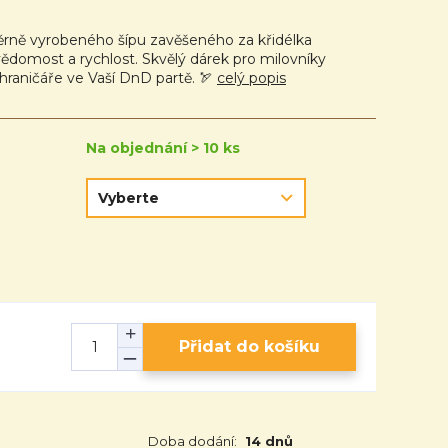
rně vyrobeného šípu zavěšeného za křidélka
evědomost a rychlost. Skvělý dárek pro milovníky
hraničáře ve Vaší DnD partě. 🏹
celý popis
Na objednání > 10 ks
Přidat do košíku
Doba dodání:
14 dnů