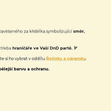
avěšeného za křidélka symbolizující
směr,
třeba
hraničáře ve Vaší DnD partě. 🏹
e si ho vybrat v oddílu
Řetízky a náramky
.
ělejší barvu a ochranu.