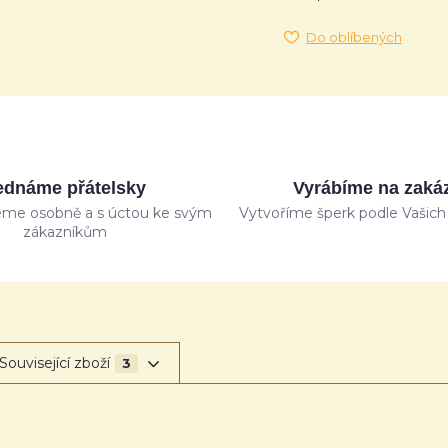
Do oblíbených
ednáme přátelsky
Vyrábíme na zaká
me osobně a s úctou ke svým
Vytvoříme šperk podle Vašich 
zákazníkům
Související zboží
3