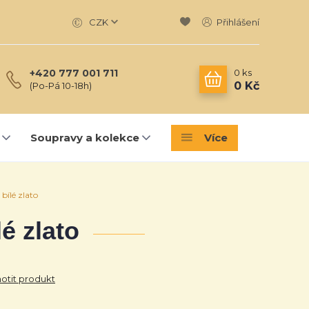
CZK
Přihlášení
0
ks
+420 777 001 711
0 Kč
(Po-Pá 10-18h)
Soupravy a kolekce
Více
 bílé zlato
lé zlato
tit produkt