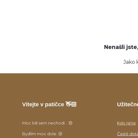
Nenašli jst
Jako 
Vítejte v patičce 👋🏻
Užitečn
Moc lidí sem nechodí... 😞
Kdo jsme
Bydlím moc dole. 😒
Časté dot