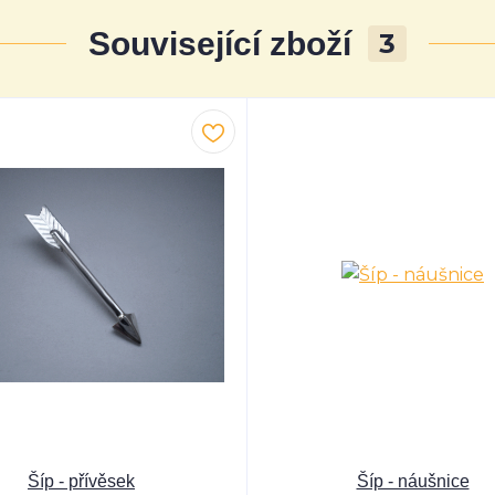
Související zboží
3
Šíp - přívěsek
Šíp - náušnice