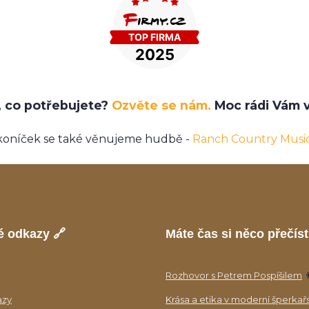
e, co potřebujete?
Ozvěte se nám.
Moc rádi Vám v
koníček se také věnujeme hudbě -
Ranch Country Musi
é odkazy 🔗
Máte čas si něco přečíst
Rozhovor s Petrem Pospíšilem

azy
Krása a etika v moderní šperkař