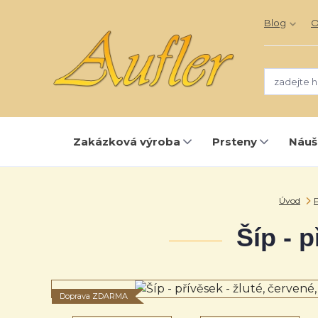
Blog
O
Zakázková výroba
Prsteny
Náuš
Úvod
P
Šíp - p
Doprava ZDARMA