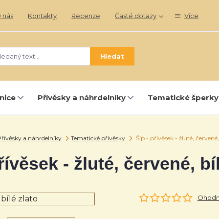
 nás
Kontakty
Recenze
Časté dotazy
Více
Hledat
nice
Přívěsky a náhrdelníky
Tematické šperky
řívěsky a náhrdelníky
Tematické přívěsky
Šíp - přívěsek - žluté, červené,
řívěsek - žluté, červené, bí
Ohodno