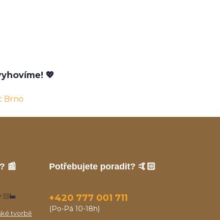
yhovíme! 💖
c Brno
? 📰
Potřebujete poradit? 🤙🏻
🏻‍🏭
+420 777 001 711
(Po-Pá 10-18h)
ské tvorbě