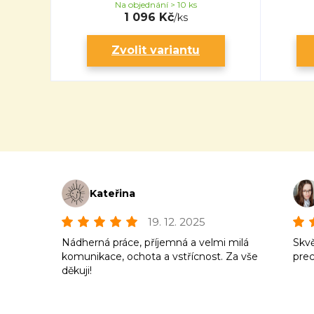
Na objednání > 10 ks
1 096 Kč
/
ks
Zvolit variantu
Kateřina
19. 12. 2025
Nádherná práce, příjemná a velmi milá
Skvě
komunikace, ochota a vstřícnost. Za vše
prec
děkuji!