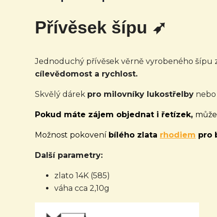
Přívěsek šípu ➶
Jednoduchý přívěsek věrně vyrobeného šípu z
cílevědomost a rychlost.
Skvělý dárek
pro milovníky lukostřelby
nebo 
Pokud máte zájem objednat i řetízek,
můžet
Možnost pokovení
bílého zlata
rhodiem
pro b
Další parametry:
zlato 14K (585)
váha cca 2,10g