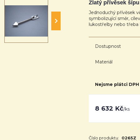
Zlatý přívěsek šípu
Jednoduchý přívěsek vě
symbolizující směr, cíl
lukostřelby nebo třeba 
Dostupnost
Materiál
Nejsme plátci DPH
8 632 Kč
/
ks
Číslo produktu:
0265Z