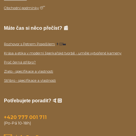
Obchodní podmínky
😴
Máte čas si něco přečíst? 📰
Rozhovor s Petrem Pospíšilem
👨🏻‍🏭
Krása a etika v moderní šperkařské tvorbě - uměle vytvořené kameny
Proč černá stříbro?
Zlato - specifikace a vlastnosti
Stříbro - specifikace a vlastnosti
Potřebujete poradit? 🤙🏻
+420 777 001 711
(Po-Pá 10-18h)