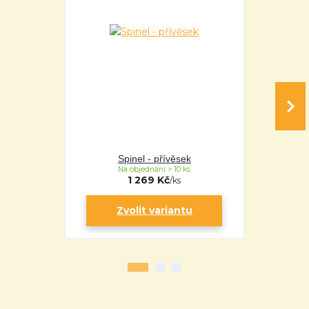
Spinel - přívěsek
Sp
Na objednání > 10 ks
Na 
1 269 Kč
/
ks
Zvolit variantu
Zv