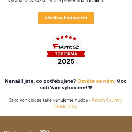
Výroba na zákazku, rychle provedená a kvalitní.
Všechna hodnocení
Nenašli jste, co potřebujete?
Ozvěte se nám.
Moc
rádi Vám vyhovíme! 💖
Jako koníček se také věnujeme hudbě -
Ranch Country
Music Brno