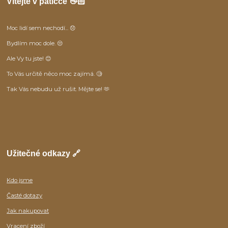
Vítejte v patičce 👋🏻
Moc lidí sem nechodí... 😞
Bydlím moc dole. 😒
Ale Vy tu jste! 😊
To Vás určitě něco moc zajímá. 🧐
Tak Vás nebudu už rušit. Mějte se! 🫶
Užitečné odkazy 🔗
Kdo jsme
Časté dotazy
Jak nakupovat
Vracení zboží