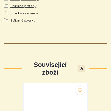
Stříbrné prsteny
Šperky s kameny
Stříbrné šperky
Související
3
zboží