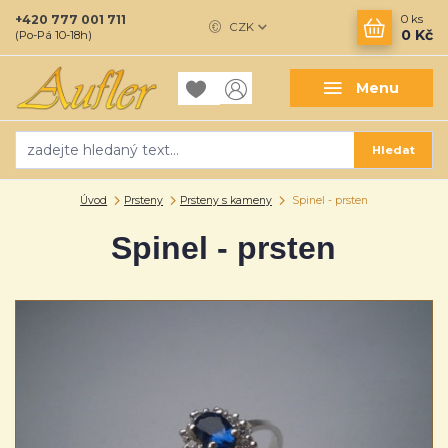
+420 777 001 711
0
ks
CZK
0 Kč
(Po-Pá 10-18h)
Menu
Hledat
Úvod
Prsteny
Prsteny s kameny
Spinel - prsten
Spinel - prsten