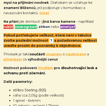
mysl na přijímání novinek
. Drahokam se vztahuje ke
znamení Blíženců
, jež podporuje v komunikaci a
navazování kontaktů.
(více)
Na přání
jde domluvit i
jiná barva kamene
- například
rubín
,
swarogreen
,
zirkon
nebo
ametyst
.
Pokud potřebujete velikost, která není v tabulce
zvolte poslední možnost
?
a požadovanou velikost
uveďte prosím do poznámky k objednávce.
Přívěsek je také
součástí
soupravy
s
náušnicemi
a
přívěskem
za
výhodnější cenu!
Možnost pokovení
rhodiem
pro
dlouhotrvající lesk a
ochranu proti zčernání.
Další parametry:
stříbro Sterling (925)
váha cca 2,05g (podle velikosti)
1 spinel - 6x4mm
10 zirkonů - průměr 1,75mm