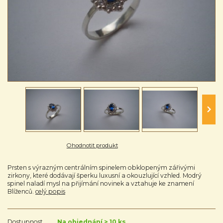
Ohodnotit produkt
Prsten s výrazným centrálním spinelem obklopeným zářivými
zirkony, které dodávají šperku luxusní a okouzlující vzhled. Modrý
spinel naladí mysl na přijímání novinek a vztahuje ke znamení
Blíženců.
celý popis
Dostupnost
Na objednání > 10 ks