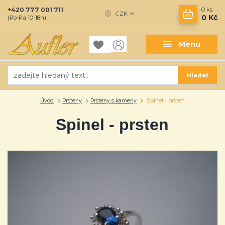
+420 777 001 711
0
ks
CZK
0 Kč
(Po-Pá 10-18h)
Menu
Hledat
Úvod
Prsteny
Prsteny s kameny
Spinel - prsten
Spinel - prsten