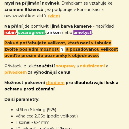
mysl na přijímání novinek
. Drahokam se vztahuje ke
znamení Blíženců
, jež podporuje v komunikaci a
navazování kontaktů.
(více)
Na přání
jde domluvit i
jiná barva kamene
- například
rubín
,
swarogreen
,
zirkon
nebo
ametyst
.
Pokud potřebujete velikost, která není v tabulce
zvolte poslední možnost
?
a požadovanou velikost
uveďte prosím do poznámky k objednávce.
Přívěsek je také
součástí
soupravy
s
náušnicemi
a
přívěskem
za
výhodnější cenu!
Možnost pokovení
rhodiem
pro
dlouhotrvající lesk a
ochranu proti zčernání.
Další parametry:
stříbro Sterling (925)
váha cca 2,05g (podle velikosti)
1 spinel - 6x4mm
10 zirkonů - průměr 1,75mm