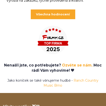
Výroba na zákazku, rychle provedená a kvalitní.
Všechna hodnocení
Nenašli jste, co potřebujete?
Ozvěte se nám.
Moc
rádi Vám vyhovíme! 💖
Jako koníček se také věnujeme hudbě -
Ranch Country
Music Brno