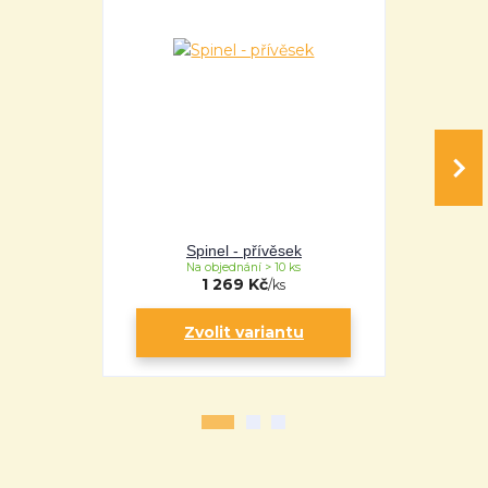
Spinel - přívěsek
Sp
Na objednání > 10 ks
Na 
1 269 Kč
/
ks
Zvolit variantu
Zv