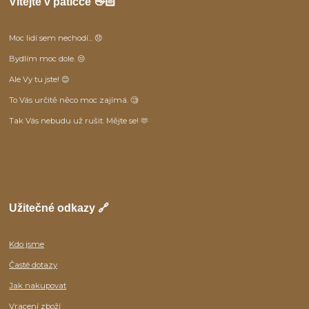
Vítejte v patičce 👋🏻
Moc lidí sem nechodí... 😞
Bydlím moc dole. 😒
Ale Vy tu jste! 😊
To Vás určitě něco moc zajímá. 🧐
Tak Vás nebudu už rušit. Mějte se! 🫶
Užitečné odkazy 🔗
Kdo jsme
Časté dotazy
Jak nakupovat
Vracení zboží