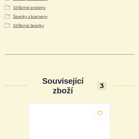
Stříbrné prsteny
Šperky s kameny
Stříbrné šperky
Související
3
zboží