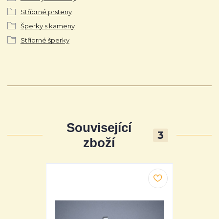
Stříbrné prsteny
Šperky s kameny
Stříbrné šperky
Související
3
zboží