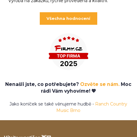
Výroba na zákazku, rychle provedená a kvalitní.
Všechna hodnocení
Nenašli jste, co potřebujete?
Ozvěte se nám.
Moc
rádi Vám vyhovíme! 💖
Jako koníček se také věnujeme hudbě -
Ranch Country
Music Brno