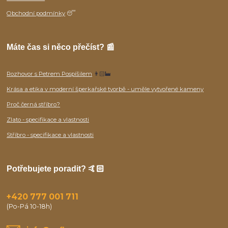
Obchodní podmínky
😴
Máte čas si něco přečíst? 📰
Rozhovor s Petrem Pospíšilem
👨🏻‍🏭
Krása a etika v moderní šperkařské tvorbě - uměle vytvořené kameny
Proč černá stříbro?
Zlato - specifikace a vlastnosti
Stříbro - specifikace a vlastnosti
Potřebujete poradit? 🤙🏻
+420 777 001 711
(Po-Pá 10-18h)