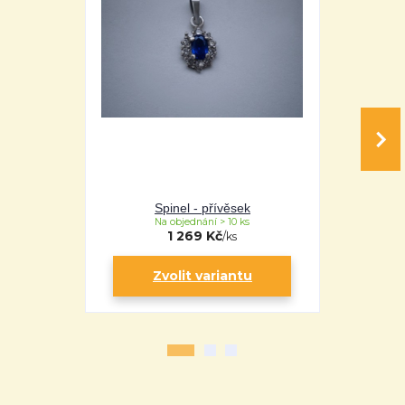
Spinel - přívěsek
Sp
Na objednání > 10 ks
Na 
1 269 Kč
/
ks
Zvolit variantu
Zv