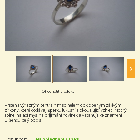
Ohodnotit produkt
Prsten s výrazným centrálním spinelem obklopeným zářivými
zirkony, které dodávají šperku luxusní a okouzlující vzhled. Modrý
spinel naladí mysl na přijímání novinek a vztahuje ke znamení
Blíženců.
celý popis
Dostupnost
Na objednání > 10 ks