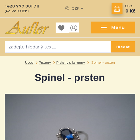
+420 777 001 711
0
ks
CZK
0 Kč
(Po-Pá 10-18h)
Menu
Hledat
Úvod
Prsteny
Prsteny s kameny
Spinel - prsten
Spinel - prsten