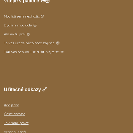
Vítejte v patičce 👋🏻
Moc lidí sem nechodí... 😞
Bydlím moc dole. 😒
Ale Vy tu jste! 😊
To Vás určitě něco moc zajímá. 🧐
Tak Vás nebudu už rušit. Mějte se! 🫶
Užitečné odkazy 🔗
Kdo jsme
Časté dotazy
Jak nakupovat
Vracení zboží