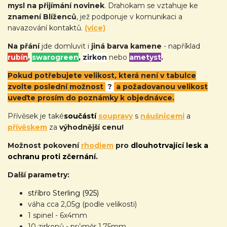
mysl na přijímání novinek
. Drahokam se vztahuje ke
znamení Blíženců
, jež podporuje v komunikaci a
navazování kontaktů.
(více)
Na přání
jde domluvit i
jiná barva kamene
- například
rubín
,
swarogreen
,
zirkon
nebo
ametyst
.
Pokud potřebujete velikost, která není v tabulce
zvolte poslední možnost
?
a požadovanou velikost
uveďte prosím do poznámky k objednávce.
Přívěsek je také
součástí
soupravy
s
náušnicemi
a
přívěskem
za
výhodnější cenu!
Možnost pokovení
rhodiem
pro
dlouhotrvající lesk a
ochranu proti zčernání.
Další parametry:
stříbro Sterling (925)
váha cca 2,05g (podle velikosti)
1 spinel - 6x4mm
10 zirkonů - průměr 1,75mm