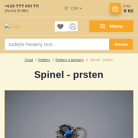
+420 777 001 711
0
ks
CZK
0 Kč
(Po-Pá 10-18h)
Menu
Hledat
Úvod
Prsteny
Prsteny s kameny
Spinel - prsten
Spinel - prsten