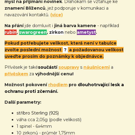
mysl na přijímání novinek
. Drahokam se vztahuje ke
znamení Blíženců
, jež podporuje v komunikaci a
navazování kontaktů.
(více)
Na přání
jde domluvit i
jiná barva kamene
- například
rubín
,
swarogreen
,
zirkon
nebo
ametyst
.
Pokud potřebujete velikost, která není v tabulce
zvolte poslední možnost
?
a požadovanou velikost
uveďte prosím do poznámky k objednávce.
Přívěsek je také
součástí
soupravy
s
náušnicemi
a
přívěskem
za
výhodnější cenu!
Možnost pokovení
rhodiem
pro
dlouhotrvající lesk a
ochranu proti zčernání.
Další parametry:
stříbro Sterling (925)
váha cca 2,05g (podle velikosti)
1 spinel - 6x4mm
10 zirkonů - průměr 1,75mm