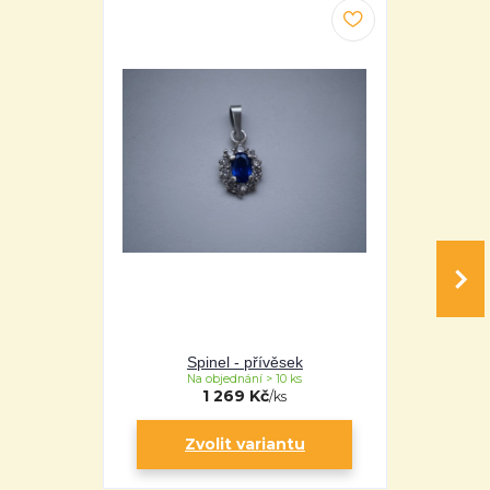
Spinel - přívěsek
Sp
Na objednání > 10 ks
Na 
1 269 Kč
/
ks
Zvolit variantu
Zv