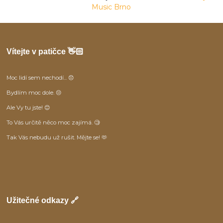
Music Brno
Vítejte v patičce 👋🏻
Moc lidí sem nechodí... 😞
Bydlím moc dole. 😒
Ale Vy tu jste! 😊
To Vás určitě něco moc zajímá. 🧐
Tak Vás nebudu už rušit. Mějte se! 🫶
Užitečné odkazy 🔗