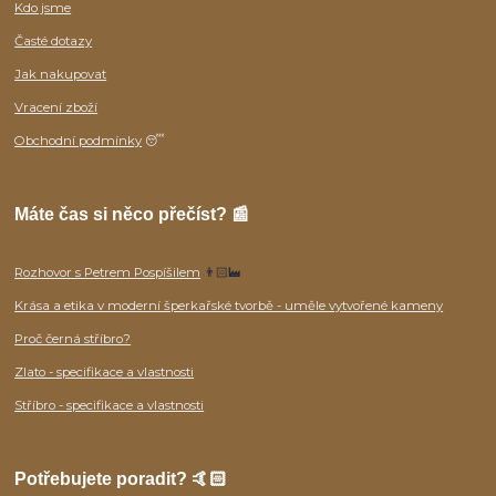
Kdo jsme
Časté dotazy
Jak nakupovat
Vracení zboží
Obchodní podmínky
😴
Máte čas si něco přečíst? 📰
Rozhovor s Petrem Pospíšilem
👨🏻‍🏭
Krása a etika v moderní šperkařské tvorbě - uměle vytvořené kameny
Proč černá stříbro?
Zlato - specifikace a vlastnosti
Stříbro - specifikace a vlastnosti
Potřebujete poradit? 🤙🏻