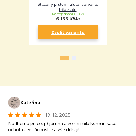
Stáčený prsten - žluté, červené,
Řě
bílé zlato
Na objednání > 10 ks
Na 
6 166 Kč
/
ks
Zvolit variantu
Zv
Kateřina
19. 12. 2025
Nádherná práce, příjemná a velmi milá komunikace,
ochota a vstřícnost. Za vše děkuji!