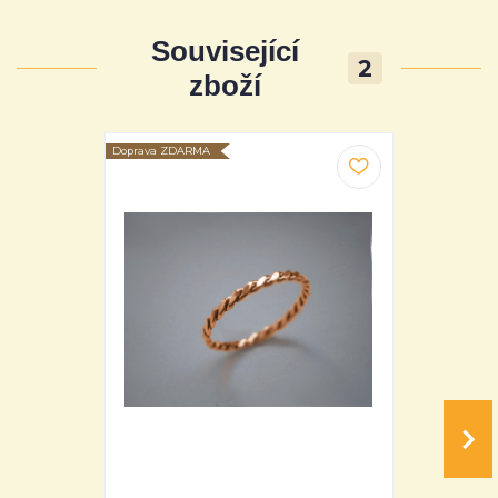
Související
2
zboží
Doprava ZDARMA