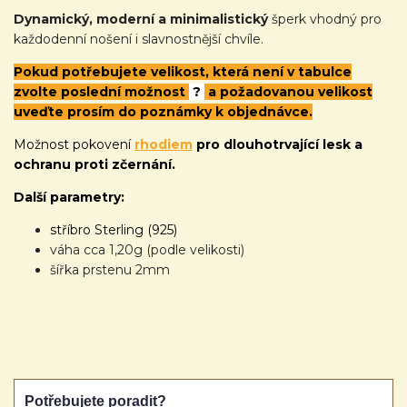
Dynamický, moderní a minimalistický
šperk vhodný pro
každodenní nošení i slavnostnější chvíle.
Pokud potřebujete velikost, která není v tabulce
zvolte poslední možnost
?
a požadovanou velikost
uveďte prosím do poznámky k objednávce.
Možnost pokovení
rhodiem
pro dlouhotrvající lesk a
ochranu proti zčernání.
Další parametry:
stříbro Sterling (925)
váha cca 1,20g (podle velikosti)
šířka prstenu 2mm
Potřebujete poradit?