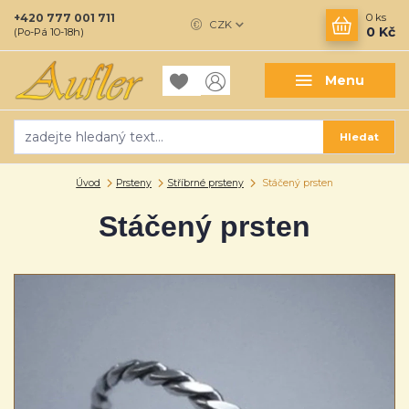
+420 777 001 711
0
ks
CZK
0 Kč
(Po-Pá 10-18h)
Menu
Hledat
Úvod
Prsteny
Stříbrné prsteny
Stáčený prsten
Stáčený prsten