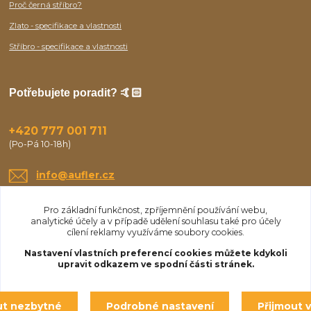
Proč černá stříbro?
Zlato - specifikace a vlastnosti
Stříbro - specifikace a vlastnosti
Potřebujete poradit? 🤙🏻
+420 777 001 711
(Po-Pá 10-18h)
info@aufler.cz
Pro základní funkčnost, zpříjemnění používání webu,
analytické účely a v případě udělení souhlasu také pro účely
cílení reklamy využíváme soubory cookies.
Nastavení vlastních preferencí cookies můžete kdykoli
upravit odkazem ve spodní části stránek.
Upravit sběr cookies.
ut nezbytné
Podrobné nastavení
Přijmout 