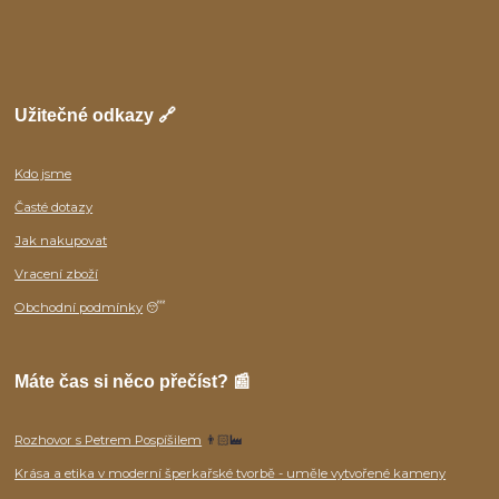
Užitečné odkazy 🔗
Kdo jsme
Časté dotazy
Jak nakupovat
Vracení zboží
Obchodní podmínky
😴
Máte čas si něco přečíst? 📰
Rozhovor s Petrem Pospíšilem
👨🏻‍🏭
Krása a etika v moderní šperkařské tvorbě - uměle vytvořené kameny