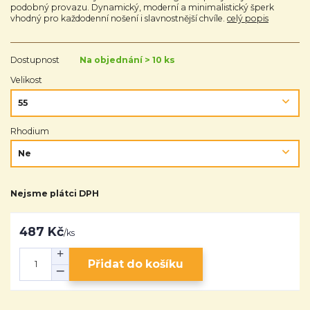
podobný provazu. Dynamický, moderní a minimalistický šperk
vhodný pro každodenní nošení i slavnostnější chvíle.
celý popis
Dostupnost
Na objednání > 10 ks
Velikost
Rhodium
Nejsme plátci DPH
487 Kč
/
ks
Přidat do košíku