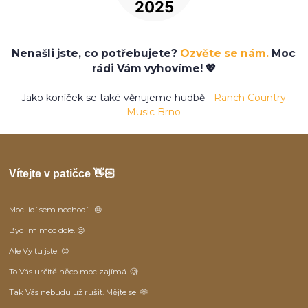
Nenašli jste, co potřebujete?
Ozvěte se nám.
Moc
rádi Vám vyhovíme! 💖
Jako koníček se také věnujeme hudbě -
Ranch Country
Music Brno
Vítejte v patičce 👋🏻
Moc lidí sem nechodí... 😞
Bydlím moc dole. 😒
Ale Vy tu jste! 😊
To Vás určitě něco moc zajímá. 🧐
Tak Vás nebudu už rušit. Mějte se! 🫶