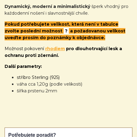
Dynamický, moderní a minimalistický
šperk vhodný pro
každodenní nošení i slavnostnější chvíle.
Pokud potřebujete velikost, která není v tabulce
zvolte poslední možnost
?
a požadovanou velikost
uveďte prosím do poznámky k objednávce.
Možnost pokovení
rhodiem
pro dlouhotrvající lesk a
ochranu proti zčernání.
Další parametry:
stříbro Sterling (925)
váha cca 1,20g (podle velikosti)
šířka prstenu 2mm
Potřebujete poradit?