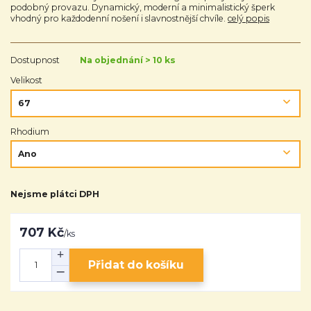
podobný provazu. Dynamický, moderní a minimalistický šperk
vhodný pro každodenní nošení i slavnostnější chvíle.
celý popis
Dostupnost
Na objednání > 10 ks
Velikost
Rhodium
Nejsme plátci DPH
707 Kč
/
ks
Přidat do košíku