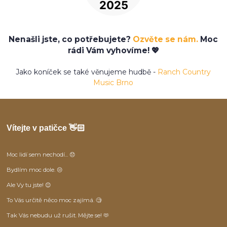
Nenašli jste, co potřebujete?
Ozvěte se nám.
Moc
rádi Vám vyhovíme! 💖
Jako koníček se také věnujeme hudbě -
Ranch Country
Music Brno
Vítejte v patičce 👋🏻
Moc lidí sem nechodí... 😞
Bydlím moc dole. 😒
Ale Vy tu jste! 😊
To Vás určitě něco moc zajímá. 🧐
Tak Vás nebudu už rušit. Mějte se! 🫶