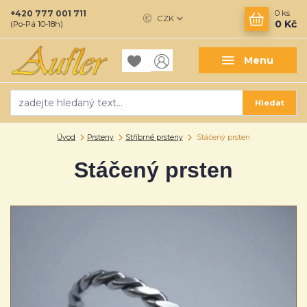
+420 777 001 711
0
ks
CZK
0 Kč
(Po-Pá 10-18h)
Menu
Hledat
Úvod
Prsteny
Stříbrné prsteny
Stáčený prsten
Stáčený prsten