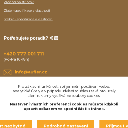
Proč černá stříbro?
Zlato - specifikace a vlastnosti
Stříbro - specifikace a vlastnosti
Potřebujete poradit? 🤙🏻
+420 777 001 711
(Po-Pá 10-18h)
info@aufler.cz
Pro základní funkčnost, zpříjemnění používání webu,
analytické účely a v případě udělení souhlasu také pro účely
cílení reklamy využíváme soubory cookies.
Nastavení vlastních preferencí cookies můžete kdykoli
upravit odkazem ve spodní části stránek.
Upravit sběr cookies.
ut nezbytné
Podrobné nastavení
Přijmout 