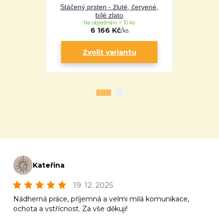
Stáčený prsten - žluté, červené,
Řě
bílé zlato
Na objednání > 10 ks
Na 
6 166 Kč
/
ks
Zvolit variantu
Zv
Kateřina
19. 12. 2025
Nádherná práce, příjemná a velmi milá komunikace,
ochota a vstřícnost. Za vše děkuji!