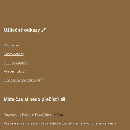
Užitečné odkazy 🔗
Kdo jsme
Časté dotazy
Jak nakupovat
Vracení zboží
Obchodní podmínky
😴
Máte čas si něco přečíst? 📰
Rozhovor s Petrem Pospíšilem
👨🏻‍🏭
Krása a etika v moderní šperkařské tvorbě - uměle vytvořené kameny