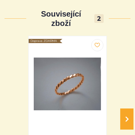
Související
2
zboží
Doprava ZDARMA