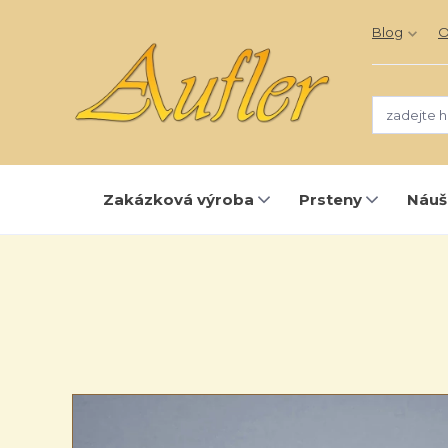
Blog
O
Zakázková výroba
Prsteny
Náuš