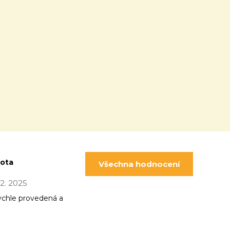
pota
Všechna hodnocení
 12. 2025
ychle provedená a