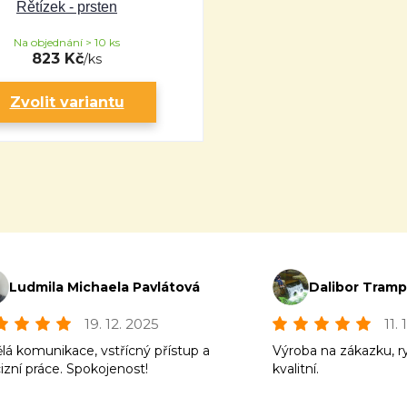
Řětízek - prsten
Na objednání > 10 ks
823 Kč
/
ks
Zvolit variantu
Ludmila Michaela Pavlátová
Dalibor Tram
19. 12. 2025
11.
lá komunikace, vstřícný přístup a
Výroba na zákazku, r
izní práce. Spokojenost!
kvalitní.