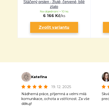
Stáčený prsten - žluté, červené, bílé
zlato
Na objednání > 10 ks
6 166 Kč
/
ks
Zvolit variantu
Kateřina
19. 12. 2025
Nádherná práce, příjemná a velmi milá
Skvě
komunikace, ochota a vstřícnost. Za vše
prec
děkuji!