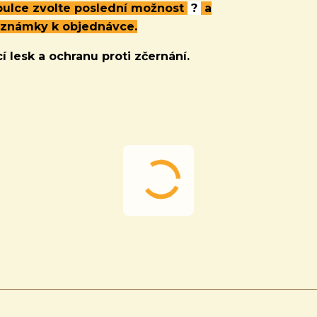
abulce zvolte poslední možnost
?
a
oznámky k objednávce.
í lesk a ochranu proti zčernání.