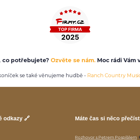
e, co potřebujete?
Ozvěte se nám.
Moc rádi Vám v
koníček se také věnujeme hudbě -
Ranch Country Musi
é odkazy 🔗
Máte čas si něco přečíst
Rozhovor s Petrem Pospíšilem
