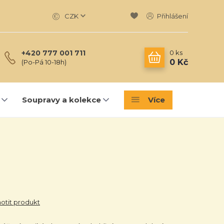
CZK
Přihlášení
0
ks
+420 777 001 711
0 Kč
(Po-Pá 10-18h)
Soupravy a kolekce
Více
tit produkt