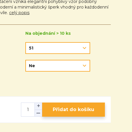
stáčení vzniká elegantní pohyblivý vzor podobný
derní a minimalistický šperk vhodný pro každodenní
víle.
celý popis
Na objednání > 10 ks
Přidat do košíku