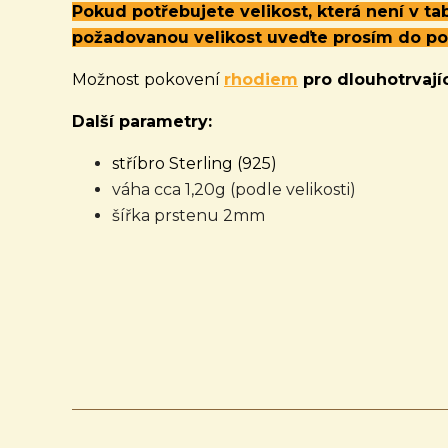
Pokud potřebujete velikost, která není v t
požadovanou velikost uveďte prosím do p
Možnost pokovení
rhodiem
pro dlouhotrvajíc
Další parametry:
stříbro Sterling (925)
váha cca 1,20g (podle velikosti)
šířka prstenu 2mm