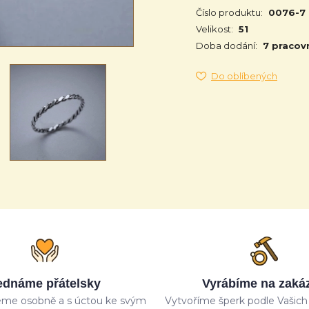
Číslo produktu:
0076-7
Velikost:
51
Doba dodání:
7 pracov
Do oblíbených
ednáme přátelsky
Vyrábíme na zaká
me osobně a s úctou ke svým
Vytvoříme šperk podle Vašich 