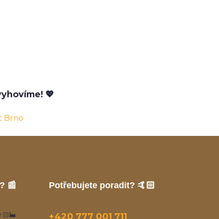
yhovíme! 💖
c Brno
? 📰
Potřebujete poradit? 🤙🏻
🏻‍🏭
+420 777 001 711