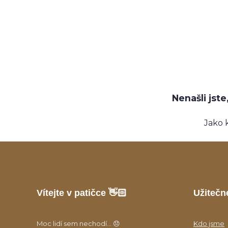
Nenašli jst
Jako 
Vítejte v patičce 👋🏻
Užitečn
Moc lidí sem nechodí... 😞
Kdo jsme