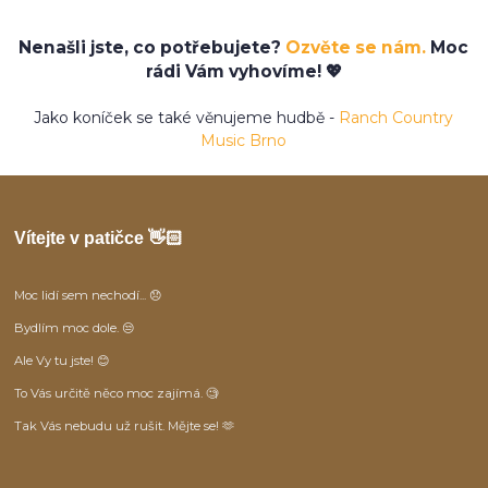
Nenašli jste, co potřebujete?
Ozvěte se nám.
Moc
rádi Vám vyhovíme! 💖
Jako koníček se také věnujeme hudbě -
Ranch Country
Music Brno
Vítejte v patičce 👋🏻
Moc lidí sem nechodí... 😞
Bydlím moc dole. 😒
Ale Vy tu jste! 😊
To Vás určitě něco moc zajímá. 🧐
Tak Vás nebudu už rušit. Mějte se! 🫶