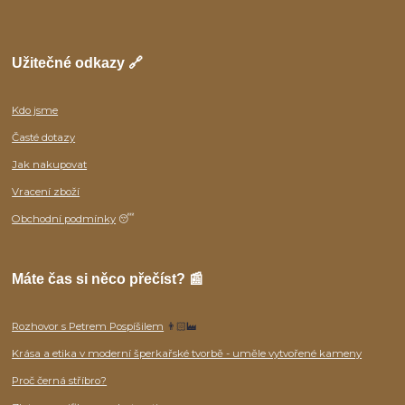
Užitečné odkazy 🔗
Kdo jsme
Časté dotazy
Jak nakupovat
Vracení zboží
Obchodní podmínky
😴
Máte čas si něco přečíst? 📰
Rozhovor s Petrem Pospíšilem
👨🏻‍🏭
Krása a etika v moderní šperkařské tvorbě - uměle vytvořené kameny
Proč černá stříbro?