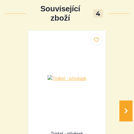
Související
4
zboží
Triskel - přívěsek
Triq