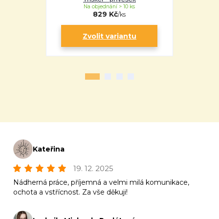
Na objednání > 10 ks
Na 
829 Kč
/
ks
Zvolit variantu
Zv
Kateřina
19. 12. 2025
Nádherná práce, příjemná a velmi milá komunikace,
ochota a vstřícnost. Za vše děkuji!