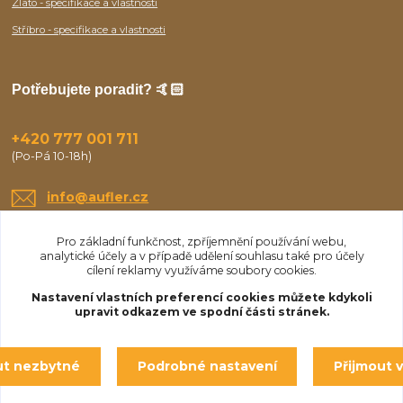
Zlato - specifikace a vlastnosti
Stříbro - specifikace a vlastnosti
Potřebujete poradit? 🤙🏻
+420 777 001 711
(Po-Pá 10-18h)
info@aufler.cz
Pro základní funkčnost, zpříjemnění používání webu,
analytické účely a v případě udělení souhlasu také pro účely
cílení reklamy využíváme soubory cookies.
Nastavení vlastních preferencí cookies můžete kdykoli
upravit odkazem ve spodní části stránek.
Upravit sběr cookies.
ut nezbytné
Podrobné nastavení
Přijmout 
© Aufler 2025