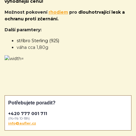
výhodnější cenu!
Možnost pokovení
rhodiem
pro
dlouhotrvající lesk a
ochranu proti zčernání.
Další paramtery:
stříbro Sterling (925)
váha cca 1,80g
Potřebujete poradit?
+420 777 001 711
(Po-Pá 10-18h)
info@aufler.cz