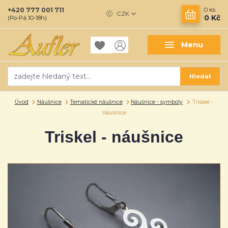
+420 777 001 711
0
ks
CZK
0 Kč
(Po-Pá 10-18h)
Menu
Hledat
Úvod
Náušnice
Tematické náušnice
Náušnice - symboly
Triskel -
náušnice
Triskel - náušnice