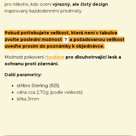
pro někoho, kdo ocení
výrazný, ale čistý design
inspirovaný každodenními předměty.
Pokud potřebujete velikost, která není v tabulce
zvolte poslední možnost
?
a požadovanou velikost
uveďte prosím do poznámky k objednávce.
Možnost pokovení
rhodiem
pro dlouhotrvající lesk a
ochranu proti zčernání.
Další parametry:
stříbro Sterling (925)
váha cca 2,70g (podle velikosti)
šířka 3mm