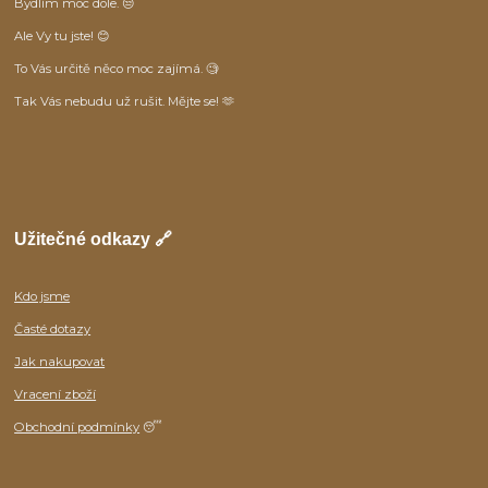
Bydlím moc dole. 😒
Ale Vy tu jste! 😊
To Vás určitě něco moc zajímá. 🧐
Tak Vás nebudu už rušit. Mějte se! 🫶
Užitečné odkazy 🔗
Kdo jsme
Časté dotazy
Jak nakupovat
Vracení zboží
Obchodní podmínky
😴