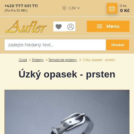
+420 777 001 711
0
ks
CZK
0 Kč
(Po-Pá 10-18h)
Menu
Hledat
Úvod
Prsteny
Tematické prsteny
Úzký opasek - prsten
Úzký opasek - prsten