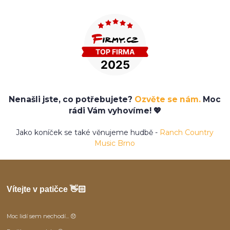
Nenašli jste, co potřebujete?
Ozvěte se nám.
Moc
rádi Vám vyhovíme! 💖
Jako koníček se také věnujeme hudbě -
Ranch Country
Music Brno
Vítejte v patičce 👋🏻
Moc lidí sem nechodí... 😞