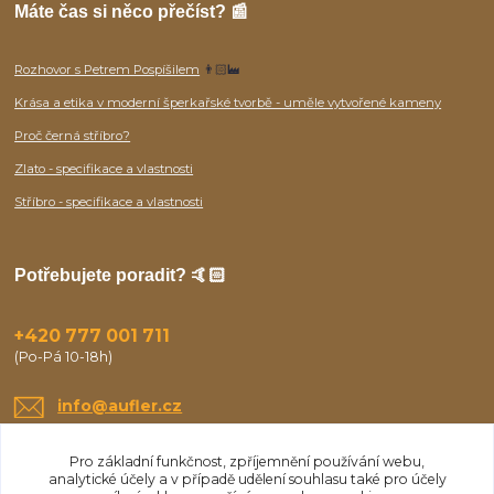
Máte čas si něco přečíst? 📰
Rozhovor s Petrem Pospíšilem
👨🏻‍🏭
Krása a etika v moderní šperkařské tvorbě - uměle vytvořené kameny
Proč černá stříbro?
Zlato - specifikace a vlastnosti
Stříbro - specifikace a vlastnosti
Potřebujete poradit? 🤙🏻
+420 777 001 711
(Po-Pá 10-18h)
info@aufler.cz
Pro základní funkčnost, zpříjemnění používání webu,
analytické účely a v případě udělení souhlasu také pro účely