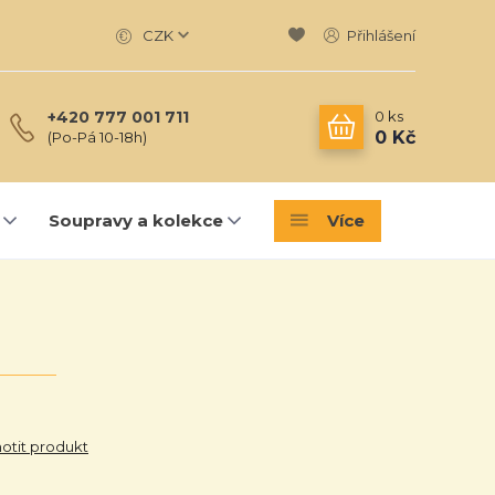
CZK
Přihlášení
0
ks
+420 777 001 711
0 Kč
(Po-Pá 10-18h)
Soupravy a kolekce
Více
tit produkt