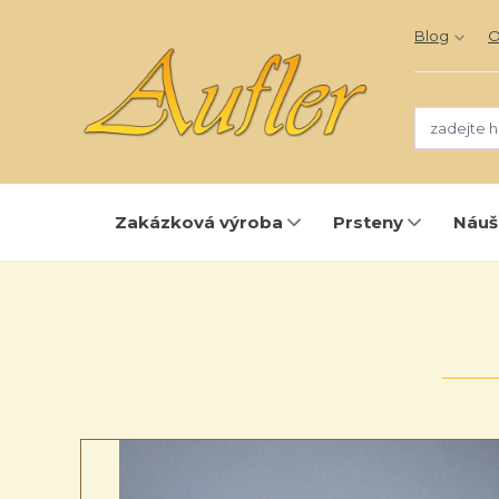
Blog
O
Zakázková výroba
Prsteny
Náuš