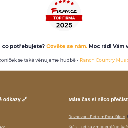
e, co potřebujete?
Ozvěte se nám.
Moc rádi Vám v
koníček se také věnujeme hudbě -
Ranch Country Musi
é odkazy 🔗
Máte čas si něco přečíst
Rozhovor s Petrem Pospíšilem

azy
Krása a etika v moderní šperkař