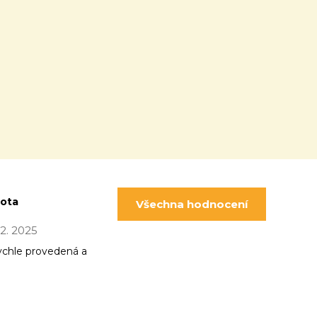
pota
Všechna hodnocení
 12. 2025
ychle provedená a