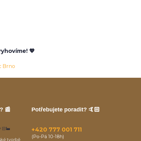
yhovíme! 💖
c Brno
? 📰
Potřebujete poradit? 🤙🏻
🏻‍🏭
+420 777 001 711
(Po-Pá 10-18h)
ské tvorbě