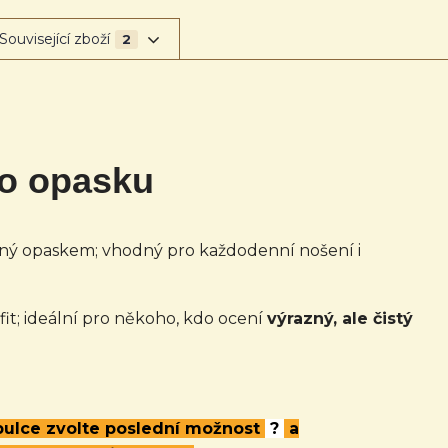
Související zboží
2
ho opasku
aný opaskem; vhodný pro každodenní nošení i
fit; ideální pro někoho, kdo ocení
výrazný, ale čistý
abulce zvolte poslední možnost
?
a