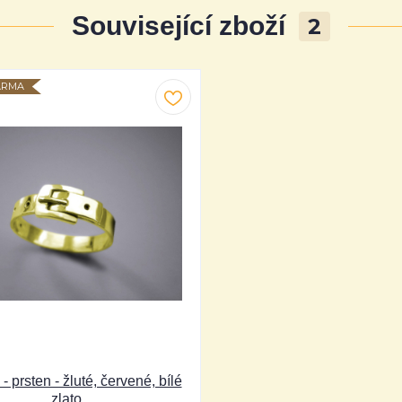
Související zboží
2
ARMA
 prsten - žluté, červené, bílé
zlato