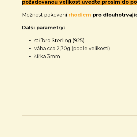
požadovanou velikost uveďte prosím do p
Možnost pokovení
rhodiem
pro dlouhotrvajíc
Další parametry:
stříbro Sterling (925)
váha cca 2,70g (podle velikosti)
šířka 3mm