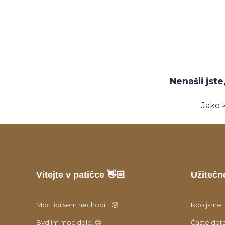
Nenašli jst
Jako 
Vítejte v patičce 👋🏻
Užitečn
Moc lidí sem nechodí... 😞
Kdo jsme
Bydlím moc dole. 😒
Časté dot