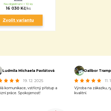
Na objednání > 10 ks
16 030 Kč
/
ks
Zvolit variantu
Ludmila Michaela Pavlátová
Dalibor Tram
19. 12. 2025
11.
lá komunikace, vstřícný přístup a
Výroba na zákazku, r
izní práce. Spokojenost!
kvalitní.