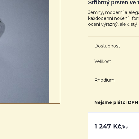
Stříbrný prsten ve
Jemný, moderní a elega
každodenní nošení i form
ocení výrazný, ale čistý
Dostupnost
Velikost
Rhodium
Nejsme plátci DPH
1 247 Kč
/
ks