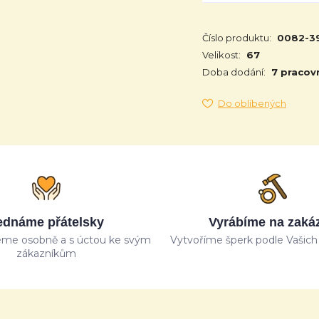
Číslo produktu:
0082-3
Velikost:
67
Doba dodání:
7 pracov
Do oblíbených
ednáme přátelsky
Vyrábíme na zaká
me osobně a s úctou ke svým
Vytvoříme šperk podle Vašich 
zákazníkům