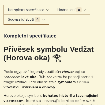
Kompletní specifikace
Hodnocení
0
Související zboží
4
Kompletní specifikace
Přívěsek symbolu Vedžat
(Horova oka) 𓂀
Podle egyptské legendy ztratil bůh
Horus
v boji se
Sutechem
levé oko.
Bůh
Thovt
mu ho později pomocí
magie uzdravil. Toto oko se stalo
symbolem
Horova
vítězství, uzdravení a obnovy.
Horovo oko je symbol s
bohatou historií a fascinujícími
vlastnostmi,
které stále rezonují s lidmi po celém světě.