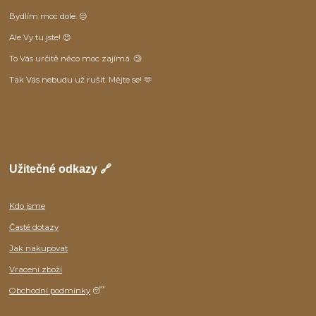
Bydlím moc dole. 😒
Ale Vy tu jste! 😊
To Vás určitě něco moc zajímá. 🧐
Tak Vás nebudu už rušit. Mějte se! 🫶
Užitečné odkazy 🔗
Kdo jsme
Časté dotazy
Jak nakupovat
Vracení zboží
Obchodní podmínky
😴