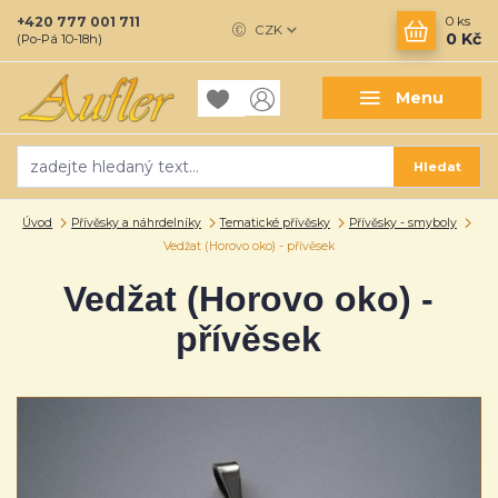
+420 777 001 711
0
ks
CZK
0 Kč
(Po-Pá 10-18h)
Menu
Hledat
Úvod
Přívěsky a náhrdelníky
Tematické přívěsky
Přívěsky - smyboly
Vedžat (Horovo oko) - přívěsek
Vedžat (Horovo oko) -
přívěsek