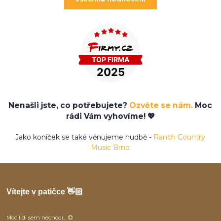
Nenašli jste, co potřebujete?
Ozvěte se nám.
Moc
rádi Vám vyhovíme! 💖
Jako koníček se také věnujeme hudbě -
Ranch Country
Music Brno
Vítejte v patičce 👋🏻
Moc lidí sem nechodí... 😞