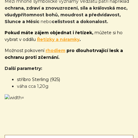
Mezi mnohé symbolické významy Vedžatu patří například
ochrana,
zdraví a znovuzrození,
síla a královská moc,
všudypřítomnost bohů,
moudrost a předvídavost,
S
lunce a Měsíc
nebo
celistvost a dokonalost.
Pokud máte zájem objednat i řetízek,
můžete si ho
vybrat v oddílu
Řetízky a náramky
.
Možnost pokovení
rhodiem
pro dlouhotrvající lesk a
ochranu proti zčernání.
Další parametry:
stříbro Sterling (925)
váha cca 1,20g