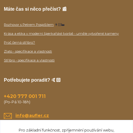
Máte čas si něco přečíst? 📰
Rozhovor s Petrem Pospíšilem
👨🏻‍🏭
Krása a etika v moderní šperkařské tvorbě - uměle vytvořené kameny
Proč černá stříbro?
Zlato - specifikace a vlastnosti
Stříbro - specifikace a vlastnosti
Potřebujete poradit? 🤙🏻
+420 777 001 711
(Po-Pá 10-18h)
info@aufler.cz
Pro základní funkčnost, zpříjemnění používání webu,