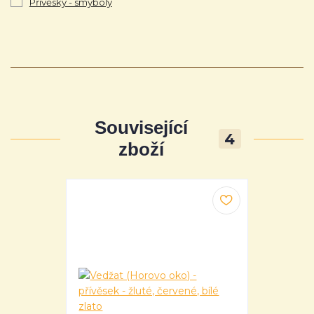
Přívěsky - smyboly
Související
4
zboží