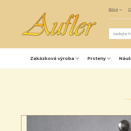
Blog
O
Zakázková výroba
Prsteny
Náuš