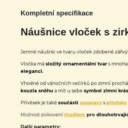
Kompletní specifikace
Náušnice vloček s zir
Jemné náušnic ve tvaru vloček zdobené zářivým
Vločka má
složitý ornamentální tvar
s mnoha 
eleganci.
Vhodné od vánočních večírků po zimní procház
kouzla sněhu
a mít u sebe
symbol zimní krás
Přívěsek je také
součástí
soupravy
s
přívěsky
Možnost pokovení
rhodiem
pro
dlouhotrvajíc
Další parametry: