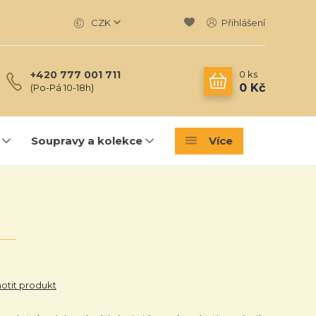
CZK
Přihlášení
0
ks
+420 777 001 711
0 Kč
(Po-Pá 10-18h)
Soupravy a kolekce
Více
tit produkt