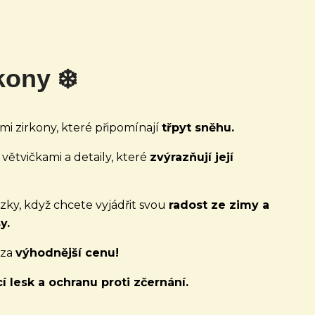
kony ❄️
i zirkony, které připomínají
třpyt sněhu.
větvičkami a detaily, které
zvýrazňují její
ky, když chcete vyjádřit svou
radost ze zimy a
y.
za
výhodnější cenu!
í lesk a ochranu proti zčernání.