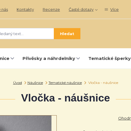
 nás
Kontakty
Recenze
Časté dotazy
Více
Hledat
nice
Přívěsky a náhrdelníky
Tematické šperky
Úvod
Náušnice
Tematické náušnice
Vločka - náušnice
Vločka - náušnice
Ohodno