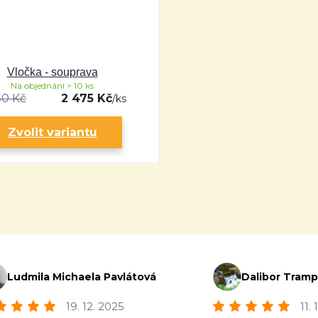
Vločka - souprava
Na objednání > 10 ks
50 Kč
2 475 Kč
/
ks
Zvolit variantu
Ludmila Michaela Pavlátová
Dalibor Tram
19. 12. 2025
11.