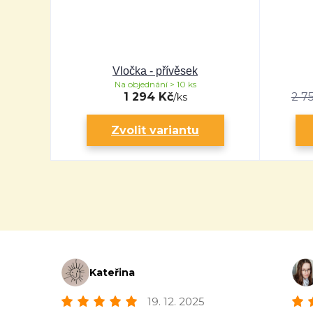
Vločka - přívěsek
Na objednání > 10 ks
1 294 Kč
2 7
/
ks
Zvolit variantu
Kateřina
19. 12. 2025