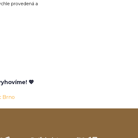
ychle provedená a
yhovíme! 💖
c Brno