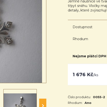
Jemné náušnice ve tvar
třpyt sněhu. Vločky maj
detaily, které zvýrazňují
Dostupnost
Rhodium
Nejsme plátci DPH
1 676 Kč
/
ks
Číslo produktu:
0055-2
Rhodium:
Ano