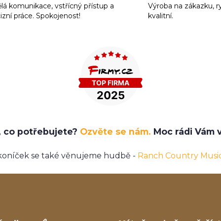
lá komunikace, vstřícný přístup a
Výroba na zákazku, r
izní práce. Spokojenost!
kvalitní.
e, co potřebujete?
Ozvěte se nám.
Moc rádi Vám v
koníček se také věnujeme hudbě -
Ranch Country Musi