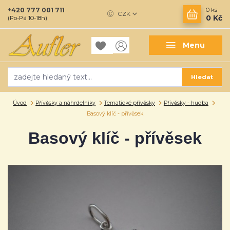
+420 777 001 711
0
ks
CZK
0 Kč
(Po-Pá 10-18h)
Menu
Hledat
Úvod
Přívěsky a náhrdelníky
Tematické přívěsky
Přívěsky - hudba
Basový klíč - přívěsek
Basový klíč - přívěsek