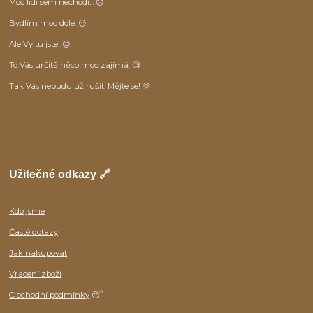
Moc lidí sem nechodí... 😞
Bydlím moc dole. 😒
Ale Vy tu jste! 😊
To Vás určitě něco moc zajímá. 🧐
Tak Vás nebudu už rušit. Mějte se! 🫶
Užitečné odkazy 🔗
Kdo jsme
Časté dotazy
Jak nakupovat
Vracení zboží
Obchodní podmínky
😴