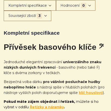
Kompletní specifikace
Hodnocení
0
Související zboží
3
Kompletní specifikace
Přívěsek basového klíče 𝄢
Jednoduché elegantní zpracování
univerzálního znaku
nízkých dunivých frekvencí
- basového (nebo také F)
klíče s dvěma zorkony v tečkách.
Bezpečná volba dárku
pro vášnivé posluchače hudby
nebo
přímo hráče
s nástroji spíše v hlubších polohách (pro
nástroje vyšších poloh doporučujeme spíše
klíč houslový
).
Pokud máte zájem objednat i řetízek,
můžete si ho
vybrat v oddílu
Řetízky a náramky
.