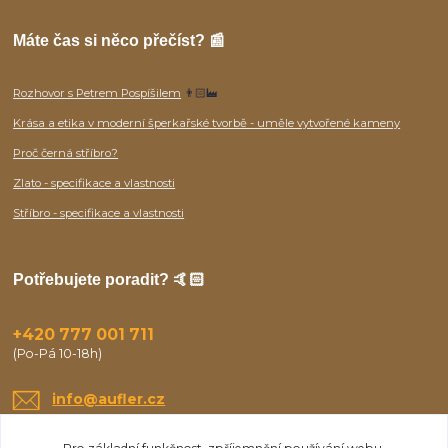
Máte čas si něco přečíst? 📰
Rozhovor s Petrem Pospíšilem
👨🏻‍🏭
Krása a etika v moderní šperkařské tvorbě - uměle vytvořené kameny
Proč černá stříbro?
Zlato - specifikace a vlastnosti
Stříbro - specifikace a vlastnosti
Potřebujete poradit? 🤙🏻
+420 777 001 711
(Po-Pá 10-18h)
info@aufler.cz