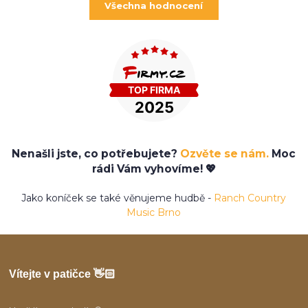
Všechna hodnocení
Nenašli jste, co potřebujete?
Ozvěte se nám.
Moc
rádi Vám vyhovíme! 💖
Jako koníček se také věnujeme hudbě -
Ranch Country
Music Brno
Vítejte v patičce 👋🏻