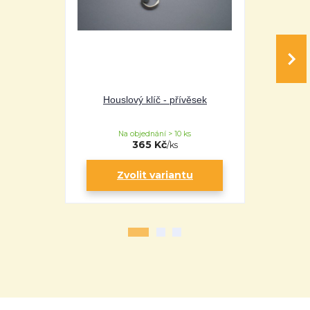
Houslový klíč - přívěsek
Srdíčko z 
kl
Na objednání > 10 ks
Na 
365 Kč
/
ks
Zvolit variantu
Zv