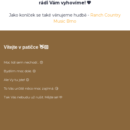
rádi Vám vyhovíme! 💖
Jako koníček se také věnujeme hudbě -
Ranch Country
Music Brno
Vítejte v patičce 👋🏻
Moc lidí sem nechodí... 😞
Bydlím moc dole. 😒
Ale Vy tu jste! 😊
To Vás určitě něco moc zajímá. 🧐
Tak Vás nebudu už rušit. Mějte se! 🫶