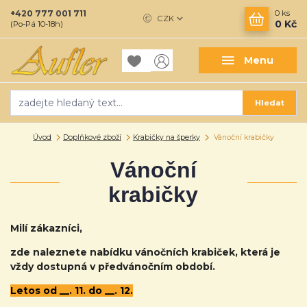
+420 777 001 711
0
ks
CZK
0 Kč
(Po-Pá 10-18h)
Menu
Hledat
Úvod
Doplňkové zboží
Krabičky na šperky
Vánoční krabičky
Vánoční
krabičky
Milí zákazníci,
zde naleznete nabídku vánočních krabiček, která je
vždy dostupná v předvánočním období.
Letos od __. 11. do __. 12.