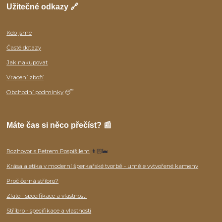
Užitečné odkazy 🔗
Kdo jsme
Časté dotazy
Jak nakupovat
Vracení zboží
Obchodní podmínky
😴
Máte čas si něco přečíst? 📰
Rozhovor s Petrem Pospíšilem
👨🏻‍🏭
Krása a etika v moderní šperkařské tvorbě - uměle vytvořené kameny
Proč černá stříbro?
Zlato - specifikace a vlastnosti
Stříbro - specifikace a vlastnosti