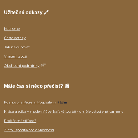
Užitečné odkazy 🔗
Kdo jsme
Časté dotazy
Jak nakupovat
Vracení zboží
Obchodní podmínky
😴
Máte čas si něco přečíst? 📰
Rozhovor s Petrem Pospíšilem
👨🏻‍🏭
Krása a etika v moderní šperkařské tvorbě - uměle vytvořené kameny
Proč černá stříbro?
Zlato - specifikace a vlastnosti