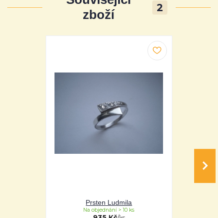
2
zboží
Prsten Ludmila
Pr
Na objednání > 10 ks
Na 
935 Kč
/
ks