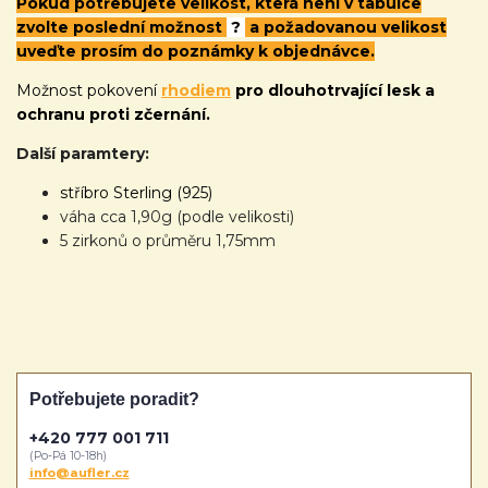
Pokud potřebujete velikost, která není v tabulce
zvolte poslední možnost
?
a požadovanou velikost
uveďte prosím do poznámky k objednávce.
Možnost pokovení
rhodiem
pro dlouhotrvající lesk a
ochranu proti zčernání.
Další paramtery:
stříbro Sterling (925)
váha cca 1,90g (podle velikosti)
5 zirkonů o průměru 1,75mm
Potřebujete poradit?
+420 777 001 711
(Po-Pá 10-18h)
info@aufler.cz