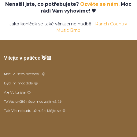
Nenašli jste, co potřebujete?
Ozvěte se nám.
Moc
rádi Vám vyhovíme! 💖
Jako koníček se také věnujeme hudbě -
Ranch Country
Music Brno
Vítejte v patičce 👋🏻
Moc lidí sem nechodí... 😞
Bydlím moc dole. 😒
Ale Vy tu jste! 😊
To Vás určitě něco moc zajímá. 🧐
Tak Vás nebudu už rušit. Mějte se! 🫶