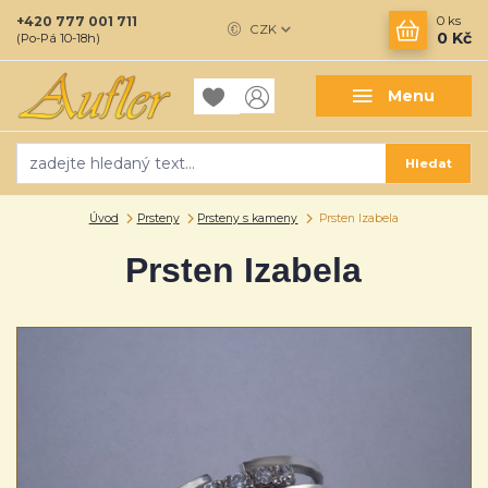
+420 777 001 711
0
ks
CZK
0 Kč
(Po-Pá 10-18h)
Menu
Hledat
Úvod
Prsteny
Prsteny s kameny
Prsten Izabela
Prsten Izabela