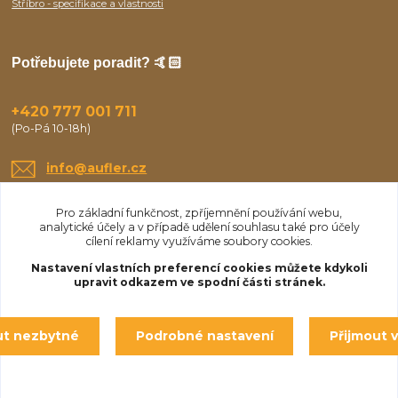
Stříbro - specifikace a vlastnosti
Potřebujete poradit? 🤙🏻
+420 777 001 711
(Po-Pá 10-18h)
info@aufler.cz
Pro základní funkčnost, zpříjemnění používání webu,
analytické účely a v případě udělení souhlasu také pro účely
cílení reklamy využíváme soubory cookies.
Nastavení vlastních preferencí cookies můžete kdykoli
upravit odkazem ve spodní části stránek.
Upravit sběr cookies.
ut nezbytné
Podrobné nastavení
Přijmout 
© Aufler 2025
Vytvořeno na
Eshop-rychle.cz