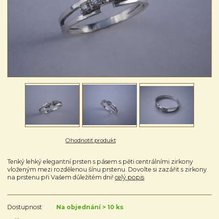
Ohodnotit produkt
Tenký lehký elegantní prsten s pásem s pěti centrálními zirkony
vloženým mezi rozdělenou šínu prstenu. Dovolte si zazářit s zirkony
na prstenu při Vašem důležitém dni!
celý popis
Dostupnost
Na objednání > 10 ks