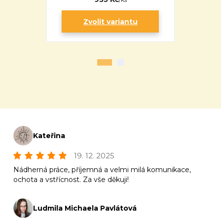
Zvolit variantu
Zv
Kateřina
19. 12. 2025
Nádherná práce, příjemná a velmi milá komunikace,
ochota a vstřícnost. Za vše děkuji!
Ludmila Michaela Pavlátová