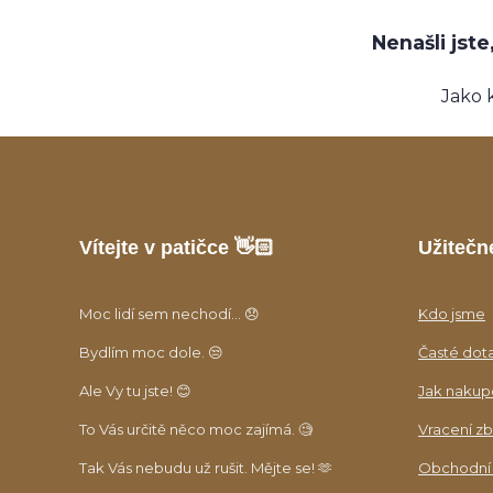
Nenašli jst
Jako 
Vítejte v patičce 👋🏻
Užitečn
Moc lidí sem nechodí... 😞
Kdo jsme
Bydlím moc dole. 😒
Časté dot
Ale Vy tu jste! 😊
Jak nakup
To Vás určitě něco moc zajímá. 🧐
Vracení zb
Tak Vás nebudu už rušit. Mějte se! 🫶
Obchodní