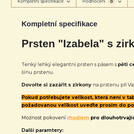
Kompletní specifikace
Hodnocení
0
Kompletní specifikace
Prsten "Izabela" s zi
Tenký lehký elegantní prsten s pásem s
pěti c
šínu prstenu.
Dovolte si zazářit s zirkony
na prstenu při Va
Pokud potřebujete velikost, která není v t
požadovanou velikost uveďte prosím do p
Možnost pokovení
rhodiem
pro dlouhotrvajíc
Další paramtery: