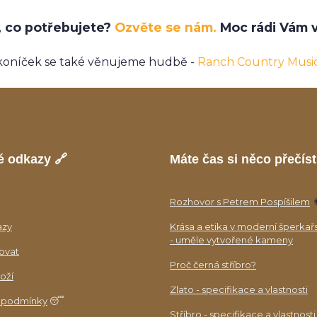
e, co potřebujete?
Ozvěte se nám.
Moc rádi Vám v
koníček se také věnujeme hudbě -
Ranch Country Musi
é odkazy 🔗
Máte čas si něco přečíst
Rozhovor s Petrem Pospíšilem

azy
Krása a etika v moderní šperkař
- uměle vytvořené kameny
ovat
Proč černá stříbro?
oží
Zlato - specifikace a vlastnosti
 podmínky
😴
Stříbro - specifikace a vlastnosti