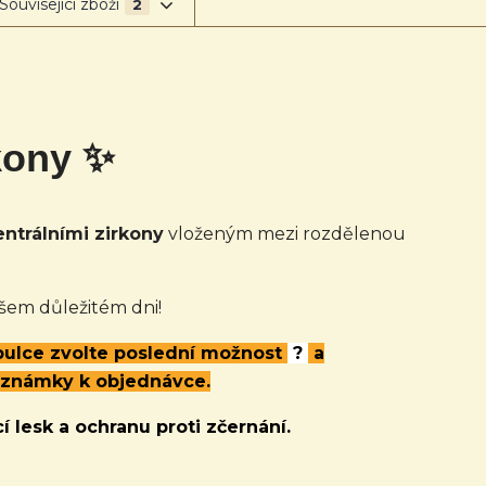
Související zboží
2
rkony ✨
entrálními zirkony
vloženým mezi rozdělenou
šem důležitém dni!
abulce zvolte poslední možnost
?
a
oznámky k objednávce.
í lesk a ochranu proti zčernání.