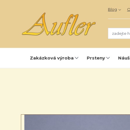
Blog
O
Zakázková výroba
Prsteny
Náuš