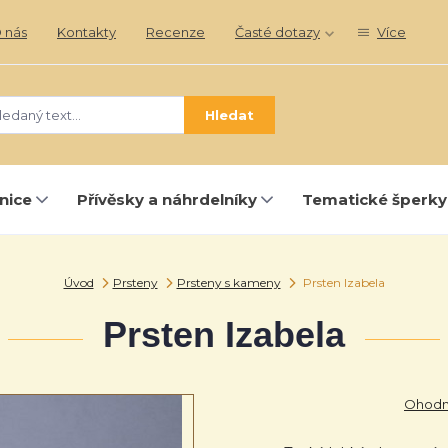
 nás
Kontakty
Recenze
Časté dotazy
Více
Hledat
nice
Přívěsky a náhrdelníky
Tematické šperky
Úvod
Prsteny
Prsteny s kameny
Prsten Izabela
Prsten Izabela
Ohodno