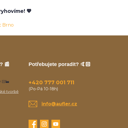
yhovíme! 💖
c Brno
? 📰
Potřebujete poradit? 🤙🏻
🏻‍🏭
+420 777 001 711
(Po-Pá 10-18h)
ské tvorbě
info@aufler.cz