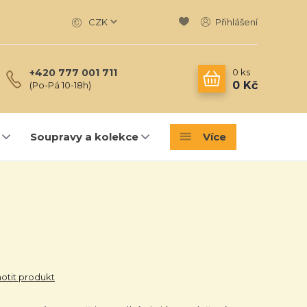
CZK
Přihlášení
0
ks
+420 777 001 711
0 Kč
(Po-Pá 10-18h)
Soupravy a kolekce
Více
tit produkt