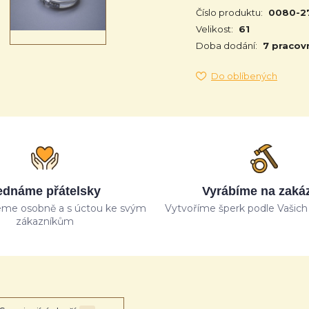
Číslo produktu:
0080-2
Velikost:
61
Doba dodání:
7 pracov
Do oblíbených
ednáme přátelsky
Vyrábíme na zaká
me osobně a s úctou ke svým
Vytvoříme šperk podle Vašich 
zákazníkům