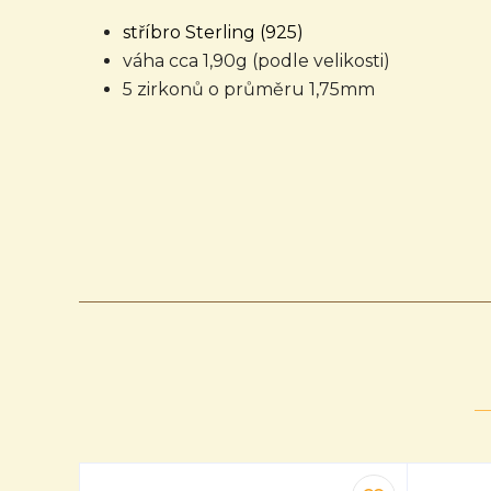
stříbro Sterling (925)
váha cca 1,90g (podle velikosti)
5 zirkonů o průměru 1,75mm