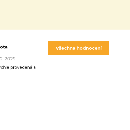
pota
Všechna hodnocení
 12. 2025
ychle provedená a