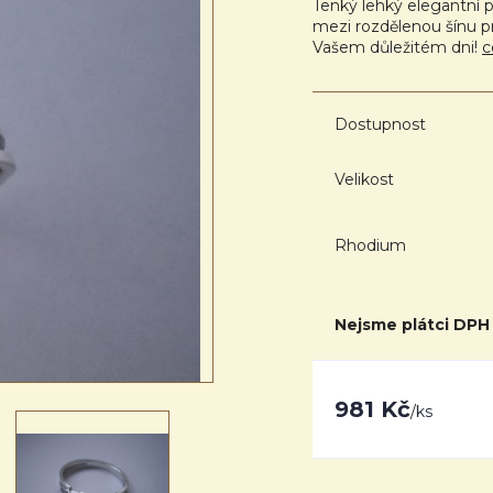
Tenký lehký elegantní p
mezi rozdělenou šínu pr
Vašem důležitém dni!
c
Dostupnost
Velikost
Rhodium
Nejsme plátci DPH
981 Kč
/
ks