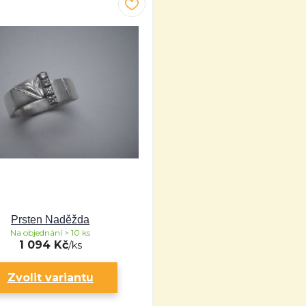
Prsten Naděžda
Na objednání > 10 ks
1 094 Kč
/
ks
Zvolit variantu