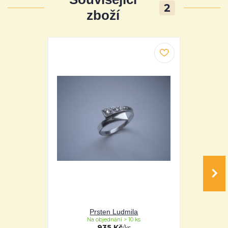
2
zboží
Prsten Ludmila
Pr
Na objednání > 10 ks
Na 
935 Kč
/
ks