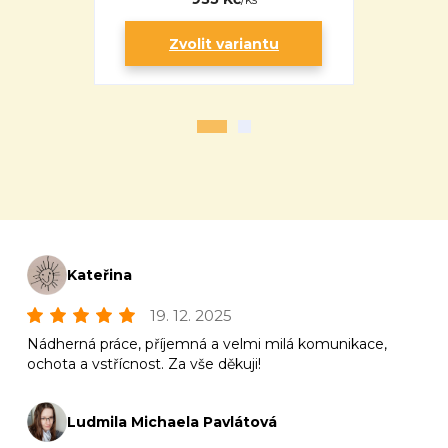
Zvolit variantu
Zv
Kateřina
19. 12. 2025
Nádherná práce, příjemná a velmi milá komunikace,
ochota a vstřícnost. Za vše děkuji!
Ludmila Michaela Pavlátová