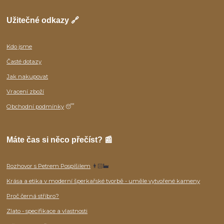
Užitečné odkazy 🔗
Kdo jsme
Časté dotazy
Jak nakupovat
Vracení zboží
Obchodní podmínky
😴
Máte čas si něco přečíst? 📰
Rozhovor s Petrem Pospíšilem
👨🏻‍🏭
Krása a etika v moderní šperkařské tvorbě - uměle vytvořené kameny
Proč černá stříbro?
Zlato - specifikace a vlastnosti