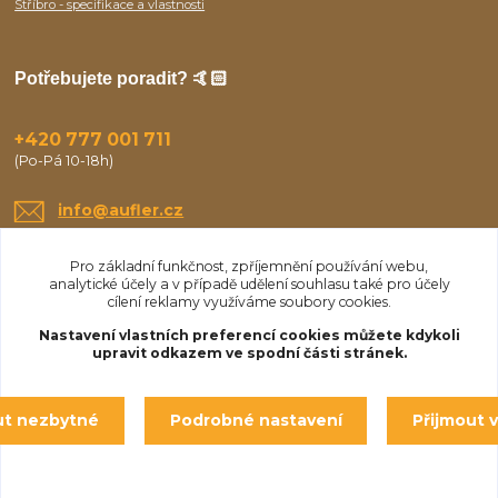
Stříbro - specifikace a vlastnosti
Potřebujete poradit? 🤙🏻
+420 777 001 711
(Po-Pá 10-18h)
info@aufler.cz
Pro základní funkčnost, zpříjemnění používání webu,
analytické účely a v případě udělení souhlasu také pro účely
cílení reklamy využíváme soubory cookies.
Nastavení vlastních preferencí cookies můžete kdykoli
upravit odkazem ve spodní části stránek.
Upravit sběr cookies.
ut nezbytné
Podrobné nastavení
Přijmout 
© Aufler 2025
Vytvořeno na
Eshop-rychle.cz