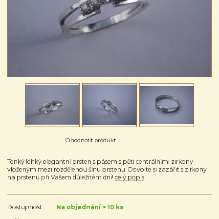
Ohodnotit produkt
Tenký lehký elegantní prsten s pásem s pěti centrálními zirkony
vloženým mezi rozdělenou šínu prstenu. Dovolte si zazářit s zirkony
na prstenu při Vašem důležitém dni!
celý popis
Dostupnost
Na objednání > 10 ks