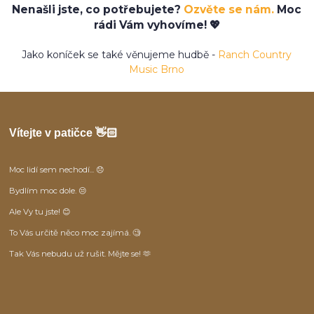
Nenašli jste, co potřebujete?
Ozvěte se nám.
Moc
rádi Vám vyhovíme! 💖
Jako koníček se také věnujeme hudbě -
Ranch Country
Music Brno
Vítejte v patičce 👋🏻
Moc lidí sem nechodí... 😞
Bydlím moc dole. 😒
Ale Vy tu jste! 😊
To Vás určitě něco moc zajímá. 🧐
Tak Vás nebudu už rušit. Mějte se! 🫶