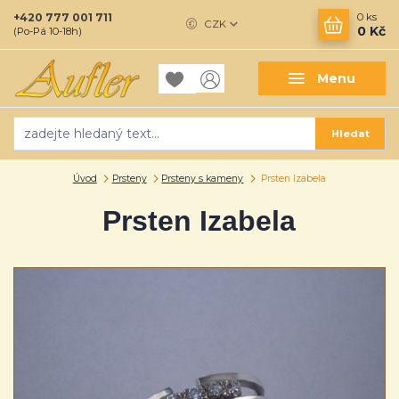
+420 777 001 711
0
ks
CZK
0 Kč
(Po-Pá 10-18h)
Menu
Hledat
Úvod
Prsteny
Prsteny s kameny
Prsten Izabela
Prsten Izabela