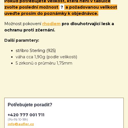
Pokud potřebujete velikost, která není v tabulce
zvolte poslední možnost
?
a požadovanou velikost
uveďte prosím do poznámky k objednávce.
Možnost pokovení
rhodiem
pro dlouhotrvající lesk a
ochranu proti zčernání.
Další paramtery:
stříbro Sterling (925)
váha cca 1,90g (podle velikosti)
5 zirkonů o průměru 1,75mm
Potřebujete poradit?
+420 777 001 711
(Po-Pá 10-18h)
info@aufler.cz