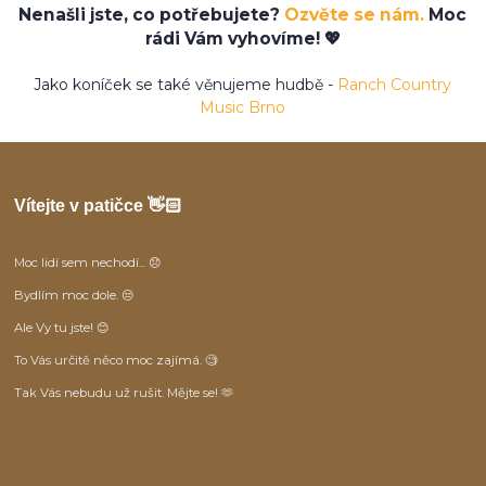
Nenašli jste, co potřebujete?
Ozvěte se nám.
Moc
rádi Vám vyhovíme! 💖
Jako koníček se také věnujeme hudbě -
Ranch Country
Music Brno
Vítejte v patičce 👋🏻
Moc lidí sem nechodí... 😞
Bydlím moc dole. 😒
Ale Vy tu jste! 😊
To Vás určitě něco moc zajímá. 🧐
Tak Vás nebudu už rušit. Mějte se! 🫶