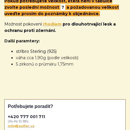
Pokud potřebujete velikost, která není v tabulce
zvolte poslední možnost
?
a požadovanou velikost
uveďte prosím do poznámky k objednávce.
Možnost pokovení
rhodiem
pro dlouhotrvající lesk a
ochranu proti zčernání.
Další paramtery:
stříbro Sterling (925)
váha cca 1,90g (podle velikosti)
5 zirkonů o průměru 1,75mm
Potřebujete poradit?
+420 777 001 711
(Po-Pá 10-18h)
info@aufler.cz