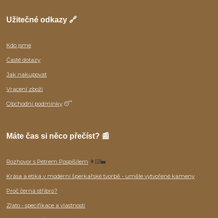
Užitečné odkazy 🔗
Kdo jsme
Časté dotazy
Jak nakupovat
Vracení zboží
Obchodní podmínky
😴
Máte čas si něco přečíst? 📰
Rozhovor s Petrem Pospíšilem
👨🏻‍🏭
Krása a etika v moderní šperkařské tvorbě - uměle vytvořené kameny
Proč černá stříbro?
Zlato - specifikace a vlastnosti