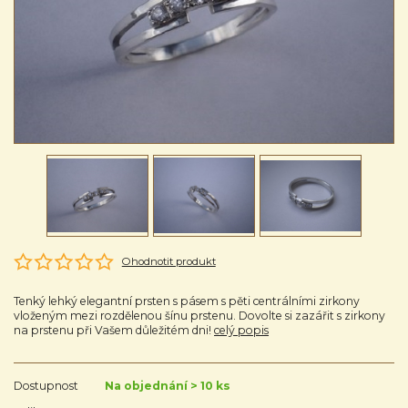
Ohodnotit produkt
Tenký lehký elegantní prsten s pásem s pěti centrálními zirkony
vloženým mezi rozdělenou šínu prstenu. Dovolte si zazářit s zirkony
na prstenu při Vašem důležitém dni!
celý popis
Dostupnost
Na objednání > 10 ks