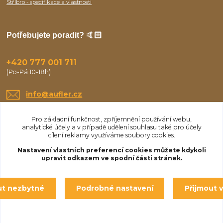
Stříbro - specifikace a vlastnosti
Potřebujete poradit? 🤙🏻
+420 777 001 711
(Po-Pá 10-18h)
info@aufler.cz
Pro základní funkčnost, zpříjemnění používání webu,
analytické účely a v případě udělení souhlasu také pro účely
cílení reklamy využíváme soubory cookies.
Nastavení vlastních preferencí cookies můžete kdykoli
upravit odkazem ve spodní části stránek.
Upravit sběr cookies.
ut nezbytné
Podrobné nastavení
Přijmout 
© Aufler 2025
Vytvořeno na
Eshop-rychle.cz