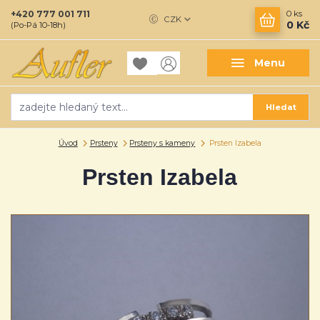
+420 777 001 711
0
ks
CZK
0 Kč
(Po-Pá 10-18h)
Menu
Hledat
Úvod
Prsteny
Prsteny s kameny
Prsten Izabela
Prsten Izabela