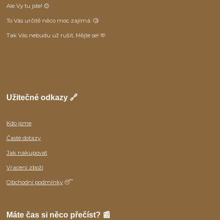
Ale Vy tu jste! 😊
To Vás určitě něco moc zajímá. 🧐
Tak Vás nebudu už rušit. Mějte se! 🫶
Užitečné odkazy 🔗
Kdo jsme
Časté dotazy
Jak nakupovat
Vracení zboží
Obchodní podmínky
😴
Máte čas si něco přečíst? 📰