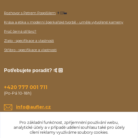
Rozhovor s Petrem Pospíšilem
👨🏻‍🏭
Krása a etika v moderní šperkařské tvorbě - uměle vytvořené kameny
Proč černá stříbro?
Zlato - specifikace a vlastnosti
Stříbro - specifikace a vlastnosti
Potřebujete poradit? 🤙🏻
+420 777 001 711
(Po-Pá 10-18h)
info@aufler.cz
Pro základní funkčnost, zpříjemnění používání webu,
analytické účely a v případě udělení souhlasu také pro účely
cílení reklamy využíváme soubory cookies.