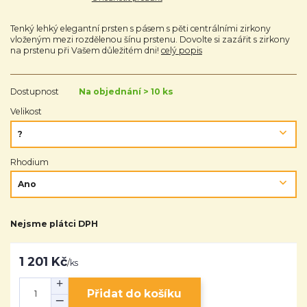
Tenký lehký elegantní prsten s pásem s pěti centrálními zirkony
vloženým mezi rozdělenou šínu prstenu. Dovolte si zazářit s zirkony
na prstenu při Vašem důležitém dni!
celý popis
Dostupnost
Na objednání > 10 ks
Velikost
Rhodium
Nejsme plátci DPH
1 201 Kč
/
ks
Přidat do košíku