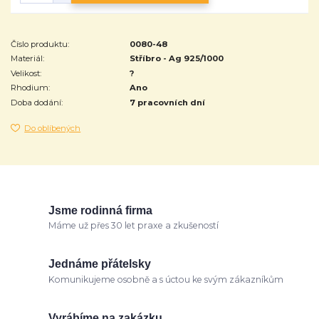
Číslo produktu:
0080-48
Materiál:
Stříbro - Ag 925/1000
Velikost:
?
Rhodium:
Ano
Doba dodání:
7 pracovních dní
Do oblíbených
Jsme rodinná firma
Máme už přes 30 let praxe a zkušeností
Jednáme přátelsky
Komunikujeme osobně a s úctou ke svým zákazníkům
Vyrábíme na zakázku