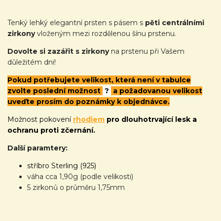
Tenký lehký elegantní prsten s pásem s
pěti centrálními
zirkony
vloženým mezi rozdělenou šínu prstenu.
Dovolte si zazářit s zirkony
na prstenu při Vašem
důležitém dni!
Pokud potřebujete velikost, která není v tabulce
zvolte poslední možnost
?
a požadovanou velikost
uveďte prosím do poznámky k objednávce.
Možnost pokovení
rhodiem
pro dlouhotrvající lesk a
ochranu proti zčernání.
Další paramtery:
stříbro Sterling (925)
váha cca 1,90g (podle velikosti)
5 zirkonů o průměru 1,75mm