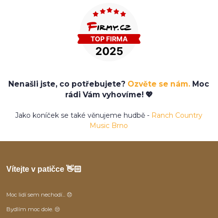
Nenašli jste, co potřebujete?
Ozvěte se nám.
Moc
rádi Vám vyhovíme! 💖
Jako koníček se také věnujeme hudbě -
Ranch Country
Music Brno
Vítejte v patičce 👋🏻
Moc lidí sem nechodí... 😞
Bydlím moc dole. 😒