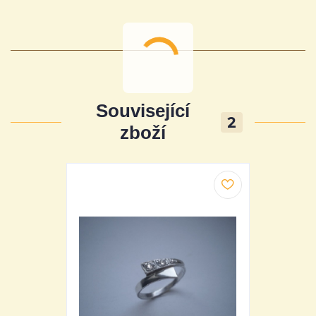
Související
2
zboží