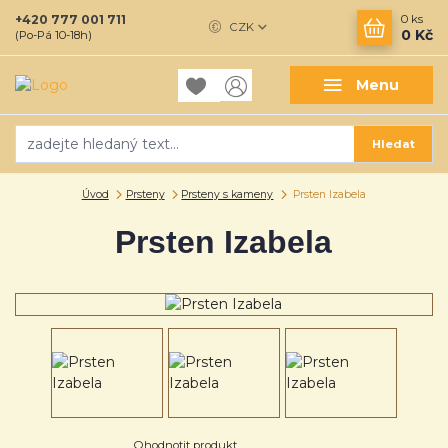
+420 777 001 711
0
ks
CZK
0 Kč
(Po-Pá 10-18h)
Menu
Hledat
Úvod
Prsteny
Prsteny s kameny
Prsten Izabela
Prsten Izabela
Ohodnotit produkt