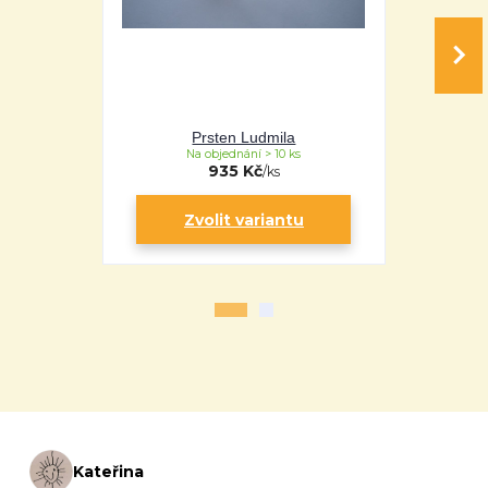
Prsten Ludmila
Pr
Na objednání > 10 ks
Na 
935 Kč
/
ks
Zvolit variantu
Zv
Kateřina