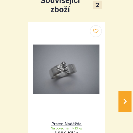
Související
2
zboží
Prsten Naděžda
P
Na objednání > 10 ks
Na 