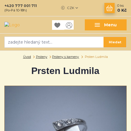
+420 777 001 711
0
ks
CZK
0 Kč
(Po-Pá 10-18h)
Menu
Hledat
Úvod
Prsteny
Prsteny s kameny
Prsten Ludmila
Prsten Ludmila