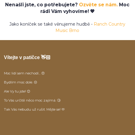
Nenašli jste, co potřebujete?
Ozvěte se nám.
Moc
rádi Vám vyhovíme! 💖
Jako koníček se také věnujeme hudbě -
Ranch Country
Music Brno
Vítejte v patičce 👋🏻
Moc lidí sem nechodí... 😞
Bydlím moc dole. 😒
Ale Vy tu jste! 😊
To Vás určitě něco moc zajímá. 🧐
Tak Vás nebudu už rušit. Mějte se! 🫶