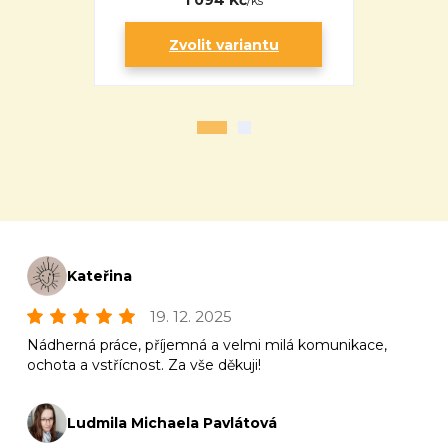
1 094 Kč
/
ks
Zvolit variantu
Zv
Kateřina
19. 12. 2025
Nádherná práce, příjemná a velmi milá komunikace,
ochota a vstřícnost. Za vše děkuji!
Ludmila Michaela Pavlátová