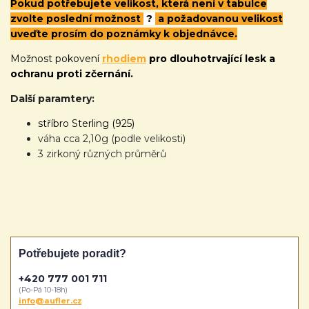
Pokud potřebujete velikost, která není v tabulce
zvolte poslední možnost
?
a požadovanou velikost
uveďte prosím do poznámky k objednávce.
Možnost pokovení
rhodiem
pro dlouhotrvající lesk a
ochranu proti zčernání.
Další paramtery:
stříbro Sterling (925)
váha cca 2,10g (podle velikosti)
3 zirkoný různých průměrů
Potřebujete poradit?
+420 777 001 711
(Po-Pá 10-18h)
info@aufler.cz