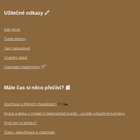
Užitečné odkazy 🔗
Kdo jsme
Časté dotazy
Jak nakupovat
Vracení zboží
Obchodní podmínky
😴
Máte čas si něco přečíst? 📰
Rozhovor s Petrem Pospíšilem
👨🏻‍🏭
Krása a etika v moderní šperkařské tvorbě - uměle vytvořené kameny
Proč černá stříbro?
Zlato - specifikace a vlastnosti