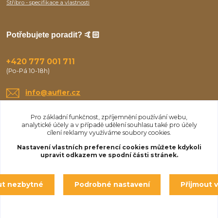
Stříbro - specifikace a vlastnosti
Potřebujete poradit? 🤙🏻
+420 777 001 711
(Po-Pá 10-18h)
info@aufler.cz
Pro základní funkčnost, zpříjemnění používání webu,
analytické účely a v případě udělení souhlasu také pro účely
cílení reklamy využíváme soubory cookies.
Nastavení vlastních preferencí cookies můžete kdykoli
upravit odkazem ve spodní části stránek.
Upravit sběr cookies.
ut nezbytné
Podrobné nastavení
Přijmout 
© Aufler 2025
Vytvořeno na
Eshop-rychle.cz