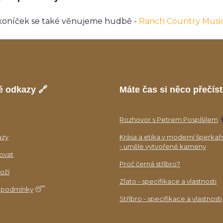
koníček se také věnujeme hudbě -
Ranch Country Musi
é odkazy 🔗
Máte čas si něco přečíst
Rozhovor s Petrem Pospíšilem

azy
Krása a etika v moderní šperkař
- uměle vytvořené kameny
ovat
Proč černá stříbro?
oží
Zlato - specifikace a vlastnosti
 podmínky
😴
Stříbro - specifikace a vlastnosti