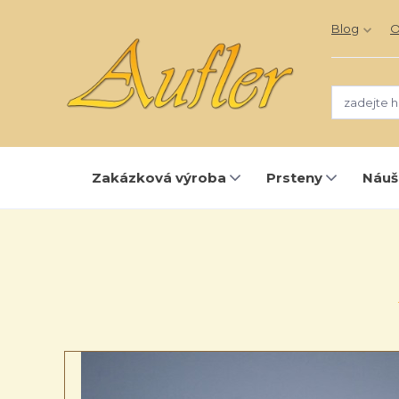
Blog
O
Zakázková výroba
Prsteny
Náuš