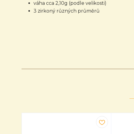
váha cca 2,10g (podle velikosti)
3 zirkoný různých průměrů