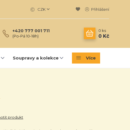
CZK
Přihlášení
0
ks
+420 777 001 711
0 Kč
(Po-Pá 10-18h)
Soupravy a kolekce
Více
tit produkt