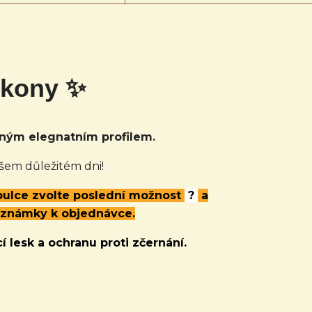
rkony ✨
ým elegnatním profilem.
šem důležitém dni!
abulce zvolte poslední možnost
?
a
oznámky k objednávce.
í lesk a ochranu proti zčernání.