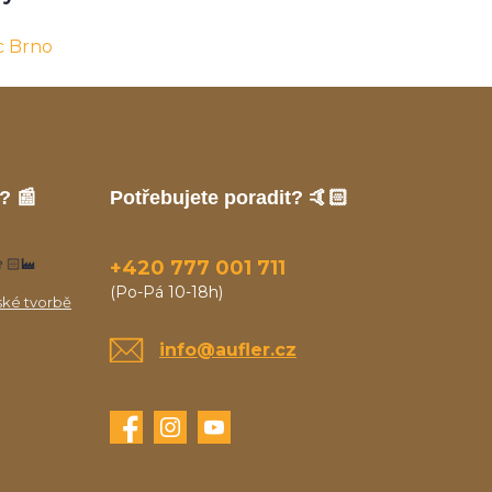
c Brno
? 📰
Potřebujete poradit? 🤙🏻
🏻‍🏭
+420 777 001 711
(Po-Pá 10-18h)
ské tvorbě
info@aufler.cz