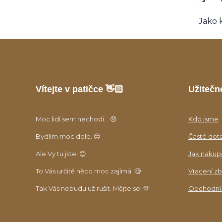
Jako 
Vítejte v patičce 👋🏻
Užitečn
Moc lidí sem nechodí... 😞
Kdo jsme
Bydlím moc dole. 😒
Časté dot
Ale Vy tu jste! 😊
Jak nakup
To Vás určitě něco moc zajímá. 🧐
Vracení zb
Tak Vás nebudu už rušit. Mějte se! 🫶
Obchodní