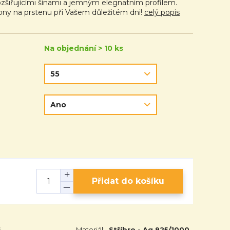
zšiřujícími šínami a jemným elegnatním profilem.
rkony na prstenu při Vašem důležitém dni!
celý popis
Na objednání > 10 ks
Přidat do košíku
6
Materiál:
Stříbro - Ag 925/1000