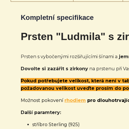
Kompletní specifikace
Prsten "Ludmila" s zi
Prsten s vybočenými rozšiřujícími šínami a
jemn
Dovolte si zazářit s zirkony
na prstenu při Va
Pokud potřebujete velikost, která není v t
požadovanou velikost uveďte prosím do p
Možnost pokovení
rhodiem
pro dlouhotrvajíc
Další paramtery:
stříbro Sterling (925)