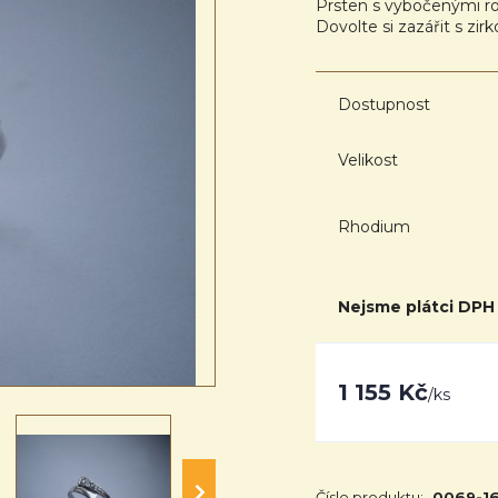
Prsten s vybočenými ro
Dovolte si zazářit s zi
Dostupnost
Velikost
Rhodium
Nejsme plátci DPH
1 155 Kč
/
ks
Číslo produktu:
0069-1