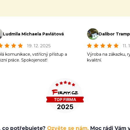
Ludmila Michaela Pavlátová
Dalibor Tram
19. 12. 2025
11.
lá komunikace, vstřícný přístup a
Výroba na zákazku, r
izní práce. Spokojenost!
kvalitní.
e, co potřebujete?
Ozvěte se nám.
Moc rádi Vám v