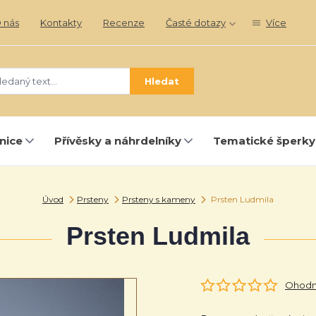
 nás
Kontakty
Recenze
Časté dotazy
Více
Hledat
nice
Přívěsky a náhrdelníky
Tematické šperky
Úvod
Prsteny
Prsteny s kameny
Prsten Ludmila
Prsten Ludmila
Ohodno