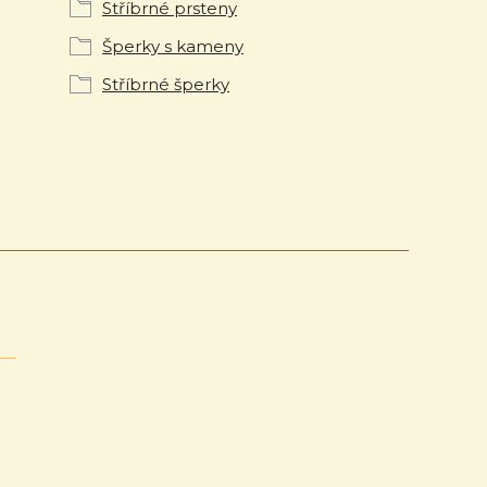
Stříbrné prsteny
Šperky s kameny
Stříbrné šperky