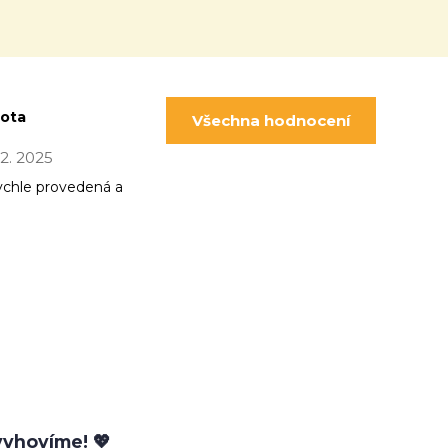
pota
Všechna hodnocení
 12. 2025
ychle provedená a
yhovíme! 💖