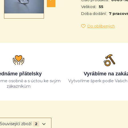
Velikost:
55
Doba dodání:
7 pracov
Do oblíbených
ednáme přátelsky
Vyrábíme na zaká
me osobně a s úctou ke svým
Vytvoříme šperk podle Vašich 
zákazníkům
Související zboží
2