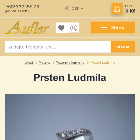
+420 777 001 711
0
ks
CZK
0 Kč
(Po-Pá 10-18h)
Menu
Hledat
Úvod
Prsteny
Prsteny s kameny
Prsten Ludmila
Prsten Ludmila