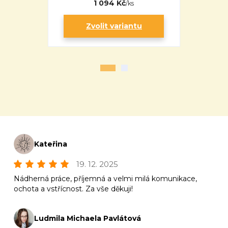
1 094 Kč
/
ks
Zvolit variantu
Zv
Kateřina
19. 12. 2025
Nádherná práce, příjemná a velmi milá komunikace,
ochota a vstřícnost. Za vše děkuji!
Ludmila Michaela Pavlátová