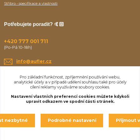
Stříbro - specifikace a vlastnosti
Potřebujete poradit? 🤙🏻
+420 777 001 711
(Po-Pá 10-18h)
info@aufler.cz
Pro základní funkčnost, zpříjemnění používání webu,
analytické účely a v případě udělení souhlasu také pro účely
cílení reklamy využíváme soubory cookies.
Nastavení vlastních preferencí cookies můžete kdykoli
upravit odkazem ve spodní části stránek.
Upravit sběr cookies.
ut nezbytné
Podrobné nastavení
Přijmout 
© Aufler 2025
Vytvořeno na
Eshop-rychle.cz