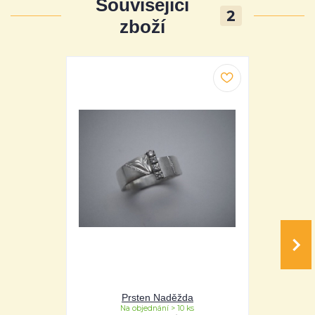
Související
2
zboží
Prsten Naděžda
P
Na objednání > 10 ks
Na 