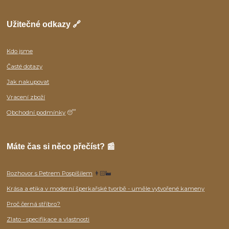
Užitečné odkazy 🔗
Kdo jsme
Časté dotazy
Jak nakupovat
Vracení zboží
Obchodní podmínky
😴
Máte čas si něco přečíst? 📰
Rozhovor s Petrem Pospíšilem
👨🏻‍🏭
Krása a etika v moderní šperkařské tvorbě - uměle vytvořené kameny
Proč černá stříbro?
Zlato - specifikace a vlastnosti