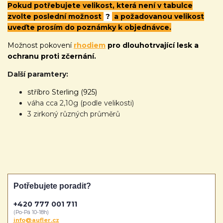
Pokud potřebujete velikost, která není v tabulce
zvolte poslední možnost
?
a požadovanou velikost
uveďte prosím do poznámky k objednávce.
Možnost pokovení
rhodiem
pro dlouhotrvající lesk a
ochranu proti zčernání.
Další paramtery:
stříbro Sterling (925)
váha cca 2,10g (podle velikosti)
3 zirkoný různých průměrů
Potřebujete poradit?
+420 777 001 711
(Po-Pá 10-18h)
info@aufler.cz