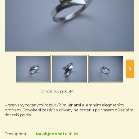
Ohodnotit produkt
Prsten s vybočenými rozšiřujícími šínami a jemným elegnatním
profilem. Dovolte si zazářit s zirkony na prstenu při Vašem důležitém
dni!
celý popis
Dostupnost
Na objednání > 10 ks