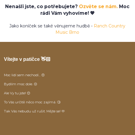
Nenašli jste, co potřebujete?
Ozvěte se nám.
Moc
rádi Vám vyhovíme! 💖
Jako koníček se také věnujeme hudbě -
Ranch Country
Music Brno
Vítejte v patičce 👋🏻
Moc lidí sem nechodí... 😞
Bydlím moc dole. 😒
Ale Vy tu jste! 😊
To Vás určitě něco moc zajímá. 🧐
Tak Vás nebudu už rušit. Mějte se! 🫶