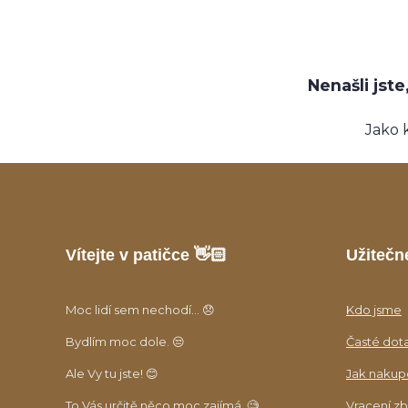
Nenašli jst
Jako 
Vítejte v patičce 👋🏻
Užitečn
Moc lidí sem nechodí... 😞
Kdo jsme
Bydlím moc dole. 😒
Časté dot
Ale Vy tu jste! 😊
Jak nakup
To Vás určitě něco moc zajímá. 🧐
Vracení zb