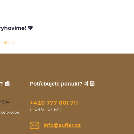
yhovíme! 💖
c Brno
? 📰
Potřebujete poradit? 🤙🏻
🏻‍🏭
+420 777 001 711
(Po-Pá 10-18h)
ské tvorbě
info@aufler.cz