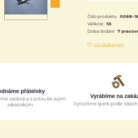
Číslo produktu:
0068-1
Velikost:
55
Doba dodání:
7 pracov
Do oblíbených
ednáme přátelsky
Vyrábíme na zaká
me osobně a s úctou ke svým
Vytvoříme šperk podle Vašich 
zákazníkům