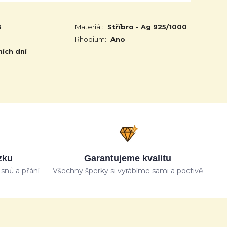
6
Materiál:
Stříbro - Ag 925/1000
Rhodium:
Ano
ních dní
zku
Garantujeme kvalitu
snů a přání
Všechny šperky si vyrábíme sami a poctivě