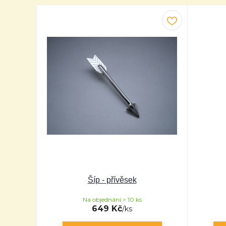
Šíp - přívěsek
Na objednání > 10 ks
649 Kč
/
ks