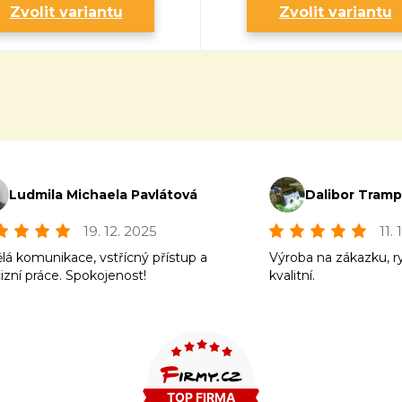
Zvolit variantu
Zvolit variantu
Ludmila Michaela Pavlátová
Dalibor Tram
19. 12. 2025
11.
lá komunikace, vstřícný přístup a
Výroba na zákazku, r
izní práce. Spokojenost!
kvalitní.