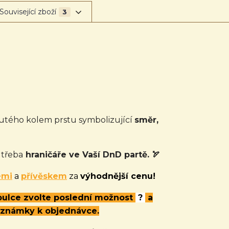
Související zboží
3
utého kolem prstu symbolizující
směr,
třeba
hraničáře ve Vaší DnD partě. 🏹
emi
a
přívěskem
za
výhodnější cenu!
abulce zvolte poslední možnost
?
a
oznámky k objednávce.