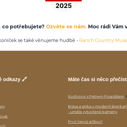
e, co potřebujete?
Ozvěte se nám.
Moc rádi Vám v
koníček se také věnujeme hudbě -
Ranch Country Musi
é odkazy 🔗
Máte čas si něco přečíst
Rozhovor s Petrem Pospíšilem

azy
Krása a etika v moderní šperkař
- uměle vytvořené kameny
ovat
Proč černá stříbro?
oží