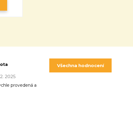
pota
Všechna hodnocení
 12. 2025
ychle provedená a