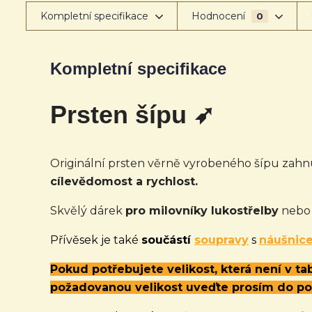
Kompletní specifikace
Hodnocení
0
Kompletní specifikace
Prsten šípu ➶
Originální prsten věrně vyrobeného šípu zahn
cílevědomost a rychlost.
Skvělý dárek
pro milovníky lukostřelby
nebo 
Přívěsek je také
součástí
soupravy
s
náušnic
Pokud potřebujete velikost, která není v t
požadovanou velikost uveďte prosím do p