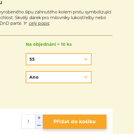
u
ě vyrobeného šípu zahnutého kolem prstu symbolizující
chlost. Skvělý dárek pro milovníky lukostřelby nebo
 DnD partě. 🏹
celý popis
Na objednání > 10 ks
Přidat do košíku