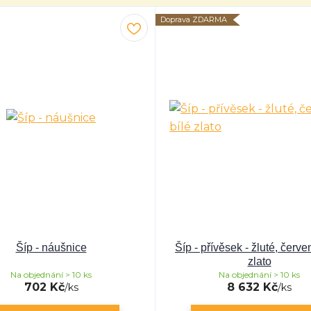
Doprava ZDARMA
Šíp - náušnice
Šíp - přívěsek - žluté, červe
zlato
Na objednání > 10 ks
Na objednání > 10 ks
702 Kč
8 632 Kč
/
ks
/
ks