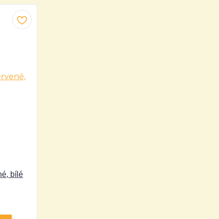
né, bílé