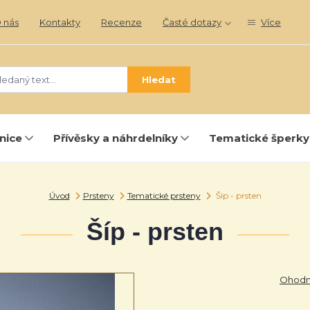
 nás
Kontakty
Recenze
Časté dotazy
Více
Hledat
nice
Přívěsky a náhrdelníky
Tematické šperky
Úvod
Prsteny
Tematické prsteny
Šíp - prsten
Šíp - prsten
Ohodno