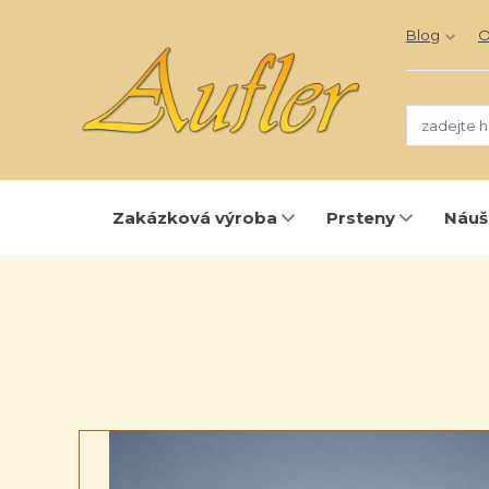
Blog
O
Zakázková výroba
Prsteny
Náuš