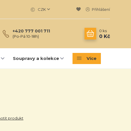
CZK
Přihlášení
0
ks
+420 777 001 711
0 Kč
(Po-Pá 10-18h)
Soupravy a kolekce
Více
tit produkt