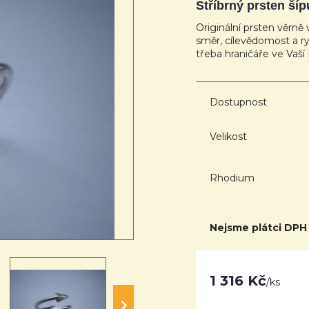
Stříbrný prsten šíp
Originální prsten věrn
směr, cílevědomost a ry
třeba hraničáře ve Vaší
Dostupnost
Velikost
Rhodium
Nejsme plátci DPH
1 316 Kč
/
ks