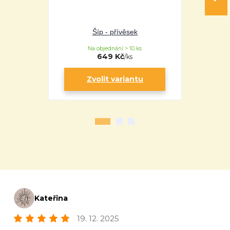
Šíp - přívěsek
Š
Na objednání > 10 ks
Na 
649 Kč
/
ks
Zvolit variantu
Zv
Kateřina
19. 12. 2025