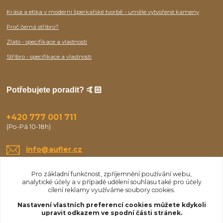
Krása a etika v moderní šperkařské tvorbě - uměle vytvořené kameny
Proč černá stříbro?
Zlato - specifikace a vlastnosti
Stříbro - specifikace a vlastnosti
Potřebujete poradit? 🤙🏻
+420 777 001 711
(Po-Pá 10-18h)
info@aufler.cz
Pro základní funkčnost, zpříjemnění používání webu,
analytické účely a v případě udělení souhlasu také pro účely
cílení reklamy využíváme soubory cookies.
Nastavení vlastních preferencí cookies můžete kdykoli
upravit odkazem ve spodní části stránek.