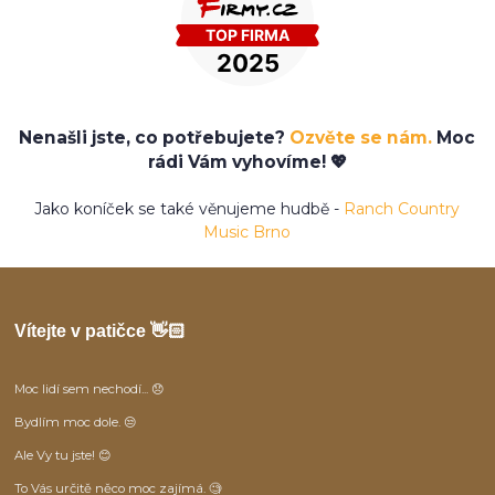
Nenašli jste, co potřebujete?
Ozvěte se nám.
Moc
rádi Vám vyhovíme! 💖
Jako koníček se také věnujeme hudbě -
Ranch Country
Music Brno
Vítejte v patičce 👋🏻
Moc lidí sem nechodí... 😞
Bydlím moc dole. 😒
Ale Vy tu jste! 😊
To Vás určitě něco moc zajímá. 🧐