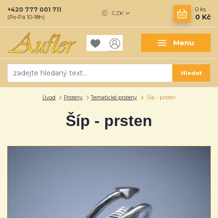
+420 777 001 711
0
ks
CZK
0 Kč
(Po-Pá 10-18h)
Menu
Hledat
Úvod
Prsteny
Tematické prsteny
Šíp - prsten
Šíp - prsten