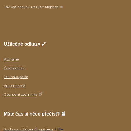
Tak Vás nebudu už rušit. Mějte se! 🫶
Užitečné odkazy 🔗
Kdo jsme
Časté dotazy
Jak nakupovat
Vracení zboží
Obchodní podmínky
😴
Máte čas si něco přečíst? 📰
Rozhovor s Petrem Pospíšilem
👨🏻‍🏭