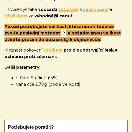
Přívěsek je také
součástí
soupravy
s
náušnicemi
a
přívěskem
za
výhodnější cenu!
Pokud potřebujete velikost, která není v tabulce
zvolte poslední možnost
?
a požadovanou velikost
uveďte prosím do poznámky k objednávce.
Možnost pokovení
rhodiem
pro dlouhotrvající lesk a
ochranu proti zčernání.
Další parametry:
stříbro Sterling (925)
váha cca 2,70g (podle velikosti)
Potřebujete poradit?