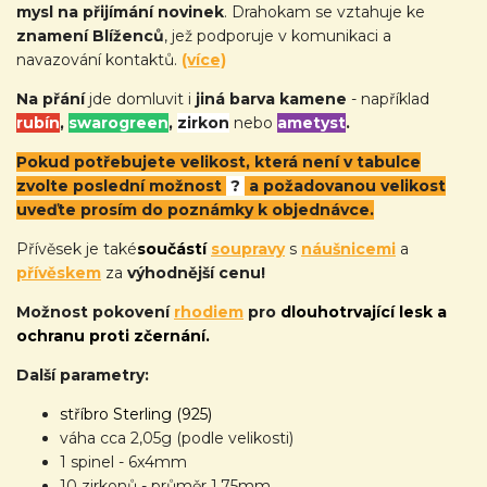
mysl na přijímání novinek
. Drahokam se vztahuje ke
znamení Blíženců
, jež podporuje v komunikaci a
navazování kontaktů.
(více)
Na přání
jde domluvit i
jiná barva kamene
- například
rubín
,
swarogreen
,
zirkon
nebo
ametyst
.
Pokud potřebujete velikost, která není v tabulce
zvolte poslední možnost
?
a požadovanou velikost
uveďte prosím do poznámky k objednávce.
Přívěsek je také
součástí
soupravy
s
náušnicemi
a
přívěskem
za
výhodnější cenu!
Možnost pokovení
rhodiem
pro
dlouhotrvající lesk a
ochranu proti zčernání.
Další parametry:
stříbro Sterling (925)
váha cca 2,05g (podle velikosti)
1 spinel - 6x4mm
10 zirkonů - průměr 1,75mm