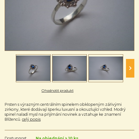
Ohodnotit produkt
Prsten s výrazným centrálním spinelem obklopeným zářivými
zirkony, které dodávají šperku luxusní a okouzlující vzhled. Modrý
spinel naladí mysl na přijímání novinek a vztahuje ke znamení
Blíženců.
celý popis
Dostupnost
Na objednání > 10 ks