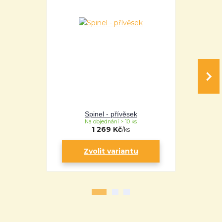
Spinel - přívěsek
Sp
Na objednání > 10 ks
Na 
1 269 Kč
/
ks
Zvolit variantu
Zv