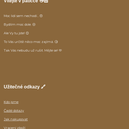
Vítejte v patičce 👋🏻
Moc lidí sem nechodí... 😞
Bydlím moc dole. 😒
Ale Vy tu jste! 😊
To Vás určitě něco moc zajímá. 🧐
Tak Vás nebudu už rušit. Mějte se! 🫶
Užitečné odkazy 🔗
Kdo jsme
Časté dotazy
Jak nakupovat
Vracení zboží