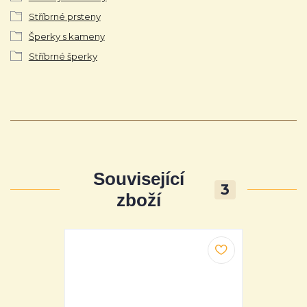
Stříbrné prsteny
Šperky s kameny
Stříbrné šperky
Související
3
zboží