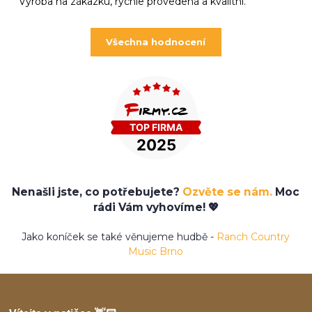
Výroba na zákazku, rychle provedená a kvalitní.
Všechna hodnocení
Nenašli jste, co potřebujete?
Ozvěte se nám.
Moc
rádi Vám vyhovíme! 💖
Jako koníček se také věnujeme hudbě -
Ranch Country
Music Brno