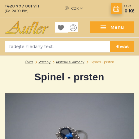
+420 777 001 711
0
ks
CZK
0 Kč
(Po-Pá 10-18h)
Menu
Hledat
Úvod
Prsteny
Prsteny s kameny
Spinel - prsten
Spinel - prsten