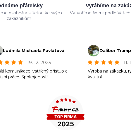
ednáme přátelsky
Vyrábíme na zaká
me osobně a s úctou ke svým
Vytvoříme šperk podle Vašich 
zákazníkům
Ludmila Michaela Pavlátová
Dalibor Tram
19. 12. 2025
11.
lá komunikace, vstřícný přístup a
Výroba na zákazku, r
izní práce. Spokojenost!
kvalitní.