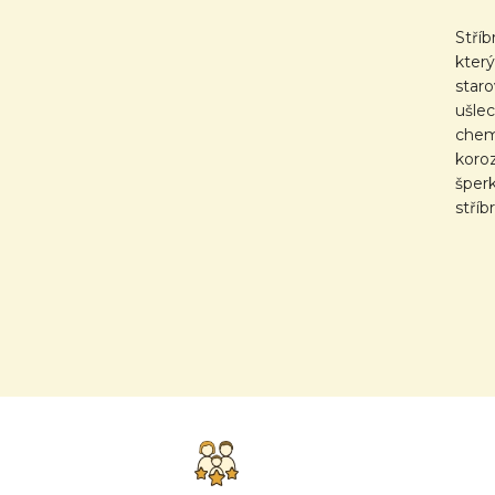
Stříb
který
star
ušlec
chemi
koroz
šperk
stří