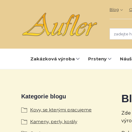
Blog
O
Zakázková výroba
Prsteny
Náuš
B
Kategorie blogu
Kovy, se kterými pracujeme
Zde 
výro
Kameny, perly, korály