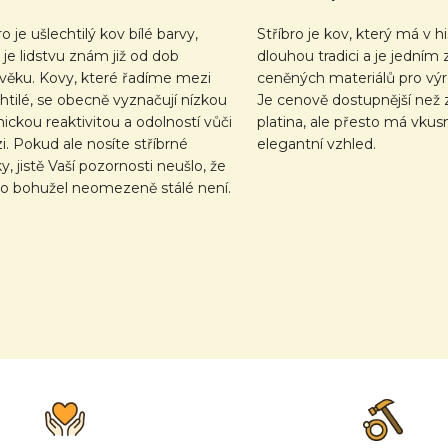
ro je ušlechtilý kov bílé barvy,
Stříbro je kov, který má v his
 je lidstvu znám již od dob
dlouhou tradici a je jedním 
ověku. Kovy, které řadíme mezi
ceněných materiálů pro výr
htilé, se obecně vyznačují nízkou
Je cenově dostupnější než 
ckou reaktivitou a odolností vůči
platina, ale přesto má vkus
i. Pokud ale nosíte stříbrné
elegantní vzhled.
y, jistě Vaší pozornosti neušlo, že
bro bohužel neomezeně stálé není.