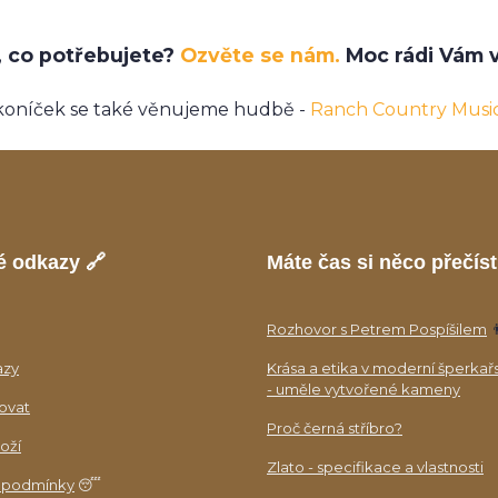
e, co potřebujete?
Ozvěte se nám.
Moc rádi Vám v
koníček se také věnujeme hudbě -
Ranch Country Musi
é odkazy 🔗
Máte čas si něco přečíst
Rozhovor s Petrem Pospíšilem

azy
Krása a etika v moderní šperkař
- uměle vytvořené kameny
ovat
Proč černá stříbro?
oží
Zlato - specifikace a vlastnosti
 podmínky
😴