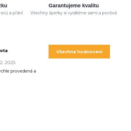
zku
Garantujeme kvalitu
snů a přání
Všechny šperky si vyrábíme sami a poctivě
pota
Všechna hodnocení
 12. 2025
ychle provedená a