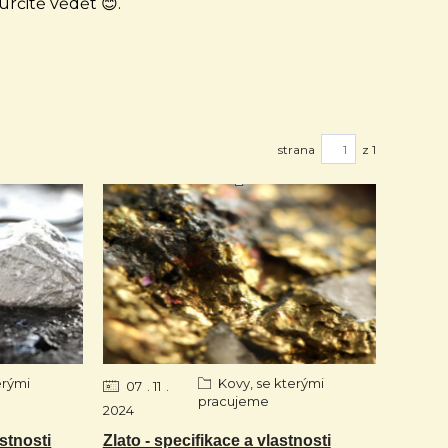
určitě vědět 😊.
strana
z 1
erými
Kovy, se kterými
07
11
pracujeme
2024
astnosti
Zlato - specifikace a vlastnosti