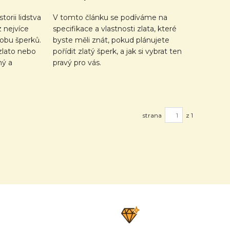
torii lidstva
V tomto článku se podíváme na
z nejvíce
specifikace a vlastnosti zlata, které
obu šperků.
byste měli znát, pokud plánujete
zlato nebo
pořídit zlatý šperk, a jak si vybrat ten
ný a
pravý pro vás.
strana
z 1