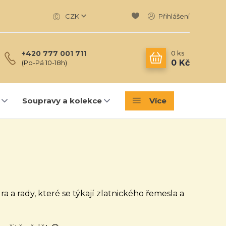
CZK
Přihlášení
0
ks
+420 777 001 711
0 Kč
(Po-Pá 10-18h)
Soupravy a kolekce
Více
a a rady, které se týkají zlatnického řemesla a