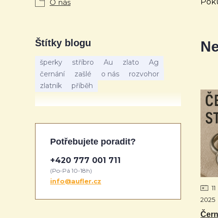
Poku
O nás
Štítky blogu
Ne
šperky
stříbro
Au
zlato
Ag
černání
zašlé
o nás
rozvohor
zlatník
příběh
Potřebujete poradit?
+420 777 001 711
(Po-Pá 10-18h)
info@aufler.cz
11
2025
Čern