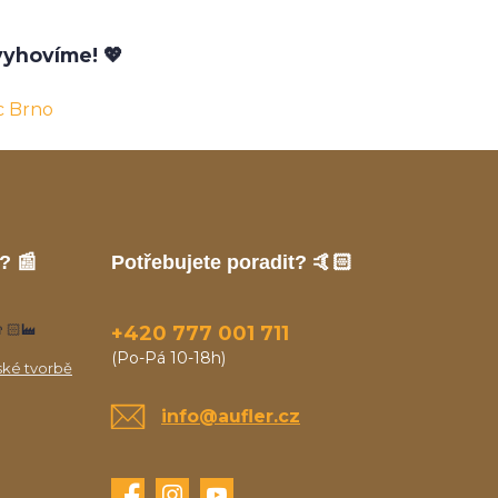
yhovíme! 💖
c Brno
? 📰
Potřebujete poradit? 🤙🏻
🏻‍🏭
+420 777 001 711
(Po-Pá 10-18h)
ské tvorbě
info@aufler.cz