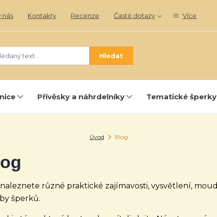
 nás
Kontakty
Recenze
Časté dotazy
Více
Hledat
nice
Přívěsky a náhrdelníky
Tematické šperky
Úvod
Blog
log
naleznete různé praktické zajímavosti, vysvětlení, moudr
by šperků.