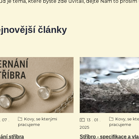
d je téma, které byste zde uvítali, dejte Nám to prosím 
jnovější články
Kovy, se kterými
Kovy, se kt
07
13
01
pracujeme
pracujeme
2025
ání stříbra
Stříbro - specifikace a vl