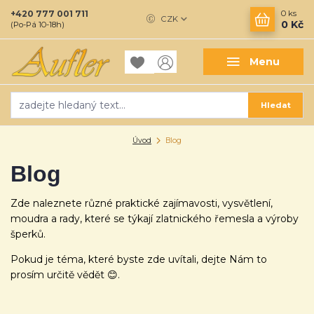
+420 777 001 711
0
ks
CZK
0 Kč
(Po-Pá 10-18h)
Menu
Hledat
Úvod
Blog
Blog
Zde naleznete různé praktické zajímavosti, vysvětlení,
moudra a rady, které se týkají zlatnického řemesla a výroby
šperků.
Pokud je téma, které byste zde uvítali, dejte Nám to
prosím určitě vědět 😊.