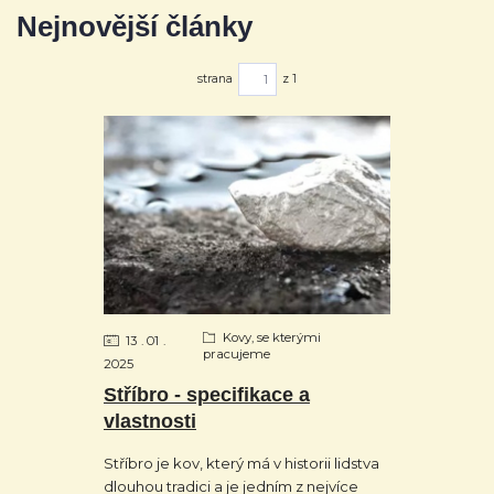
Nejnovější články
strana
z 1
Kovy, se kterými
13
01
pracujeme
2025
Stříbro - specifikace a
vlastnosti
Stříbro je kov, který má v historii lidstva
dlouhou tradici a je jedním z nejvíce