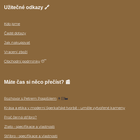
Užitečné odkazy 🔗
Kdo jsme
Časté dotazy
Jak nakupovat
Vracení zboží
Obchodní podmínky
😴
Máte čas si něco přečíst? 📰
Rozhovor s Petrem Pospíšilem
👨🏻‍🏭
Krása a etika v moderní šperkařské tvorbě - uměle vytvořené kameny
Proč černá stříbro?
Zlato - specifikace a vlastnosti
Stříbro - specifikace a vlastnosti