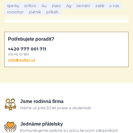
šperky
stříbro
Au
zlato
Ag
černání
zašlé
o nás
rozvohor
zlatník
příběh
Potřebujete poradit?
+420 777 001 711
(Po-Pá 10-18h)
info@aufler.cz
Jsme rodinná firma
Máme už přes 30 let praxe a zkušeností
Jednáme přátelsky
Komunikujeme osobně a s úctou ke svým zákazníkům