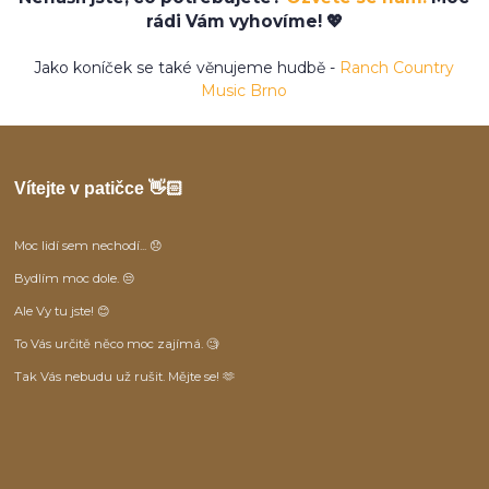
rádi Vám vyhovíme! 💖
Jako koníček se také věnujeme hudbě -
Ranch Country
Music Brno
Vítejte v patičce 👋🏻
Moc lidí sem nechodí... 😞
Bydlím moc dole. 😒
Ale Vy tu jste! 😊
To Vás určitě něco moc zajímá. 🧐
Tak Vás nebudu už rušit. Mějte se! 🫶